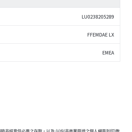
LU0238205289
FFEMDAE LX
EMEA
(i)網站閱讀時非經意但必要之存取，以及 (ii)似非商業用途之個人網頁列印)散