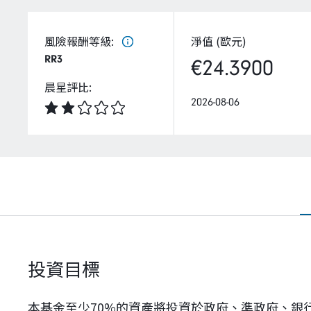
風險報酬等級
:
淨值 (歐元)
RR3
€24.3900
晨星評比
:
2026-08-06
投資目標
本基金至少70%的資產將投資於政府、準政府、