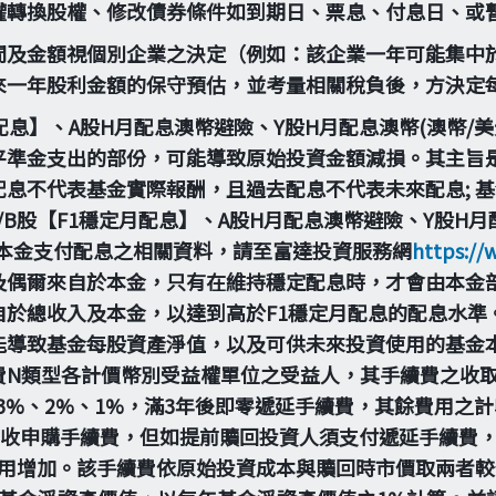
權轉換股權、修改債券條件如到期日、票息、付息日、或
間及金額視個別企業之決定（例如：該企業一年可能集中於
來一年股利金額的保守預估，並考量相關稅負後，方決定
定月配息】、A股H月配息澳幣避險、Y股H月配息澳幣(澳幣/
平準金支出的部份，可能導致原始投資金額減損。其主旨
息不代表基金實際報酬，且過去配息不代表未來配息; 
B股【F1穩定月配息】、A股H月配息澳幣避險、Y股H月配
由本金支付配息之相關資料，請至富達投資服務網
https://
及偶爾來自於本金，只有在維持穩定配息時，才會由本金
自於總收入及本金，以達到高於F1穩定月配息的配息水準
能導致基金每股資產淨值，以及可供未來投資使用的基金
費N類型各計價幣別受益權單位之受益人，其手續費之收
為3%、2%、1%，滿3年後即零遞延手續費，其餘費用
不收申購手續費，但如提前贖回投資人須支付遞延手續費
用增加。該手續費依原始投資成本與贖回時市價取兩者較低來