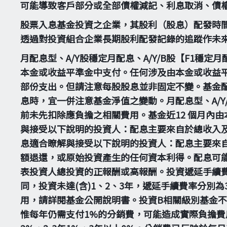
可能導致客戶部分或全部債權減記、利息取消、債
股票入息基金投資之企業，其股利（股息）配發時
透過對投資組合企業長期股利配發記錄的追蹤作未
月配息型、A/Y股穩定月配息、A/Y/B股【F1穩
本金或收益平準金中支付。任何涉及由本金或收益
部份支出。但請注意每股股息並非固定不變。基金配
息時，宜一併注意基金淨值之變動。月配息型、A/Y/
前未先扣除應負擔之相關費用。基金近12 個月內
與接受以下說明的投資人：配息主要來自於總收入
息適合瞭解與接受以下說明的投資人：配息主要來
額退還，或原始投資產生的任何資本利得。配息可
表投資人總投資的正報酬或高報酬。投資遞延手續
同，投資未達(含)1、2、3年，遞延手續費率分別
用，請詳閱基金公開說明書。投資B相關級別基金
惟每年仍需支付1%的分銷費，可能造成實際負擔費