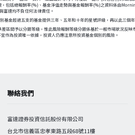
，包括總報酬率(%)、基金淨值走勢與基金報酬率(%)之資料係由Morn
ar與富達均不負任何法律責任。
組別基金超過五支的基金提供三年、五年和十年的星號評級，再以此三個
準差區間予以分類等級，惟此風險報酬等級分類係基於一般市場狀況反映
不宜作為投資唯一依據，投資人仍應注意所投資基金個別的風險。
聯絡我們
富達證券投資信託股份有限公司
台北市信義區忠孝東路五段68號11樓