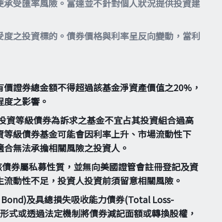
便承受匯率風險。富達並不針對個人狀況提供投資建
受度之投資標的。債券價格與利率呈反向變動，當利
價證券總金額不得超過該基金淨資產價值之20%，
程度之影響。
投資等級債券為訴求之基金不宜占其投資組合過高
資等級債券基金可能會因利率上升、市場流動性下
適合無法承擔相關風險之投資人。
。惟該債券屬私募性質，並無向美國證管會註冊登記及資
生流動性不足，投資人投資前須留意相關風險。
Bond)及具總損失吸收能力債券(Total Loss-
，得以契約形式或透過法定機制將債券減記面額或轉換股權，