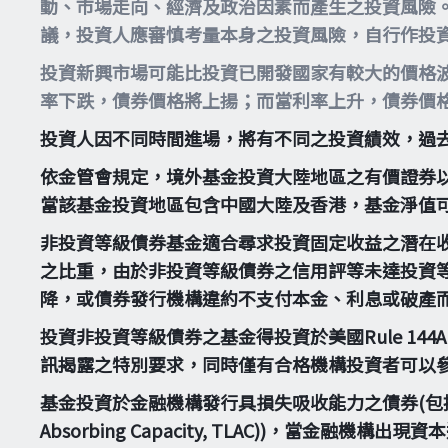
動、市場走向、經濟及政治因素而產生之投資風險
議，投資人應審慎考量本身之投資風險，自行作投
投資新興市場可能比投資已開發國家有較大的價格
率下跌，債券價格將上揚；而當利率上升，債券價
投資人因不同時間進場，將有不同之投資績效，過
依金管會規定，境外基金投資大陸地區之有價證券
當該基金投資地區包含中國大陸及香港，基金淨值
非投資等級債券基金適合尋求投資固定收益之潛在
之比重，由於非投資等級債券之信用評等未達投資
降，或債券發行機構違約不支付本金、利息或破產
投資非投資等級債券之基金得投資於美國Rule 14
訊揭露之特別要求，同時僅有合格機構投資者可以
基金投資於金融機構發行具損失吸收能力之債券(包括應急可轉換債券
Absorbing Capacity, TLAC))，