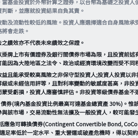
。當基金投資於外幣計算之證券，以台幣為基礎之投資人
資判斷，並應就投資結果自負其責。
波動及流動性較低的風險。投資人應選擇適合自身風險承
格將會走跌。
去之績效亦不代表未來績效之保證。
以掛牌上市有價證券及銀行間債券市場為限，且投資前述有
可能因為大陸地區之法令、政治或經濟環境改變而受不同
收益且能承受較高風險之非保守型投資人;投資人投資以非
等級或未經信用評等，且對利率變動的敏感度甚高，非投
而蒙受虧損，投資人應審慎評估。非投資等級債券基金不
4A 債券(境內基金投資比例最高可達基金總資產 30%)
參與該市場，交易流動性無法擴及一般投資人，較可能發
(Contingent Convertible Bond, CoCo 
當金融機構出現資本適足率低於一定水平、重大營運或破產危機時