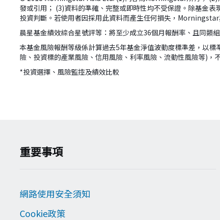
發或引用； (3)資料的準確、完整或即時性均不受保證。除基金表現
投資判斷。若使用者因採用此資料而產生任何損失，Morningst
晨星基金績效綜合星號評等：將至少成立36個月報酬率、且同類
本基金風險報酬等級係計算過去5年基金淨值波動度標準差，以標
險、投資標的產業風險、信用風險、利率風險、流動性風險等)，
*投資選擇、風險監控及績效比較
version:[release_26.7.5]
重要事項
網路使用安全須知
Cookie政策