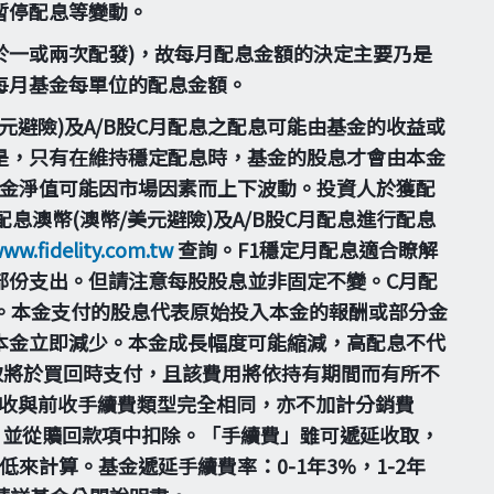
暫停配息等變動。
一或兩次配發)，故每月配息金額的決定主要乃是
每月基金每單位的配息金額。
美元避險)及A/B股C月配息之配息可能由基金的收益或
是，只有在維持穩定配息時，基金的股息才會由本金
基金淨值可能因市場因素而上下波動。投資人於獲配
息澳幣(澳幣/美元避險)及A/B股C月配息進行配息
www.fidelity.com.tw
查詢。F1穩定月配息適合瞭解
部份支出。但請注意每股股息並非固定不變。C月配
。本金支付的股息代表原始投入本金的報酬或部分金
本金立即減少。本金成長幅度可能縮減，高配息不代
取將於買回時支付，且該費用將依持有期間而有所不
之計收與前收手續費類型完全相同，亦不加計分銷費
，並從贖回款項中扣除。「手續費」雖可遞延收取，
計算。基金遞延手續費率：0-1年3%，1-2年