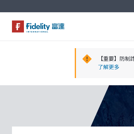
基金與配息
永續投資
投資洞見
投資解決方案
關於富達
企業永續
客戶服務
【重要】防制
了解更多