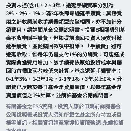
投資未達(含)1、2、3年，遞延手續費率分別為
3%、2%、1%，滿3年後即零遞延手續費，其餘費
用之計收與前收手續費類型完全相同，亦不加計分
銷費用，請詳閱基金公開說明書。投資B相關級別基
金不收申購手續費，但如提前贖回投資人須支付遞
延手續費，並從贖回款項中扣除。「手續費」雖可
遞延收取，惟每年仍需支付1%的分銷費，可能造成
實際負擔費用增加。該手續費依原始投資成本與贖
回時市價取兩者較低來計算。基金遞延手續費率：
0-1年3%，1-2年2%，2-3年1%，3年以上0%。分
銷費已反映於每日基金淨資產價值，以每年基金淨
資產價值之1%計算。並請詳基金公開說明書。
有關基金之ESG資訊，投資人應於申購前詳閱基金
公開說明書或投資人須知所載之基金所有特色或目
標等資訊。相關資訊請至富達投資服務網-永續投資
方案專區