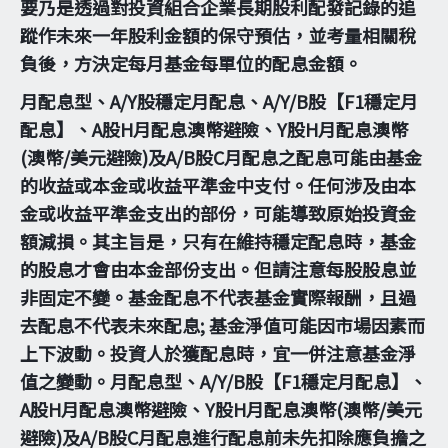
要乃是透過對投資組合企業長期股利配發記錄的追
蹤作未來一年股利金額的保守預估，並考量相關稅
負後，方決定每月基金每單位的配息金額。
月配息型、A/Y股穩定月配息、A/Y/B股【F1穩定月
配息】、A股H月配息澳幣避險、Y股H月配息澳幣
(澳幣/美元避險)及A/B股C月配息之配息可能由基金
的收益或本金或收益平準金中支付。任何涉及由本
金或收益平準金支出的部份，可能導致原始投資金
額減損。其主旨是，只有在維持穩定配息時，基金
的股息才會由本金部份支出。但請注意每股股息並
非固定不變。基金配息不代表基金實際報酬，且過
去配息不代表未來配息; 基金淨值可能因市場因素而
上下波動。投資人於獲配息時，宜一併注意基金淨
值之變動。月配息型、A/Y/B股【F1穩定月配息】、
A股H月配息澳幣避險、Y股H月配息澳幣(澳幣/美元
避險)及A/B股C月配息進行配息前未先扣除應負擔之