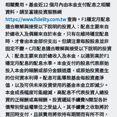
相關費用。基金近12 個月內由本金支付配息之相關
資料，請至富達投資服務網
https://www.fidelity.com.tw
查詢。F1穩定月配息
適合瞭解與接受以下說明的投資人：配息主要來自
於總收入及偶爾來自於本金，只有在維持穩定配息
時，才會由本金部份支出。但請注意每股股息並非
固定不變。C月配息適合瞭解與接受以下說明的投資
人：配息主要來自於總收入及本金，以達到高於F1
穩定月配息的配息水準。本金支付的股息代表原始
投入本金的報酬或部分金額退還，或原始投資產生
的任何資本利得。配息可能導致基金每股資產淨
值，以及可供未來投資使用的基金本金立即減少。
本金成長幅度可能縮減，高配息不代表投資人總投
資的正報酬或高報酬。投資遞延手續費N類型各計
價幣別受益權單位之受益人，其手續費之收取將於
買回時支付，且該費用將依持有期間而有所不同，