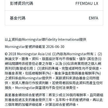
彭博資訊代碼
FFEMDAU LX
基金代碼
EMFA
以上資料由Morningstar跟Fidelity International提供
Morningstar星號評級截至 2026-06-30
© 2018 Morningstar Asia Ltd. (1)內容為Morningstar所有； (2)
無論文字、圖像、資料、版面設計等均不得複製、儲存 (其包含(i)
網站閱讀時非經意但必要之存取，以及 (ii)似非商業用途之個人網
頁列印)散發或引用； (3)資料的準確、完整或即時性均不受保證。
除基金表現，包括總報酬率(%)、基金淨值走勢與基金報酬率(%)
之資料係由Morningstar提供外，其餘資料來源由基金公司所提
供，投資人應自行作投資判斷。若使用者因採用此資料而產生任何
損失，Morningstar與富達均不負任何法律責任。
晨星基金績效綜合星號評等：將至少成立36個月報酬率、且同類組
別基金超過五支的基金提供三年、五年和十年的星號評級，再以此
三個年期的加權評級結果，計算出綜合星號評級。