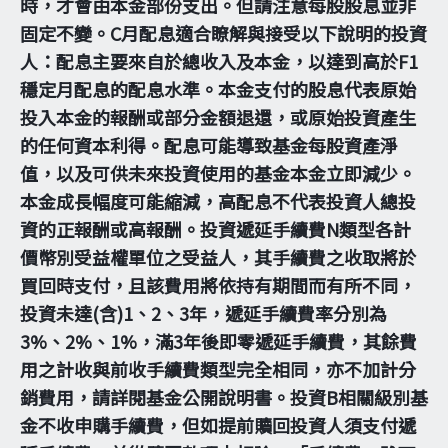
時，才會由本金部份支出。但請注意每股股息並非
固定不變。C月配息適合瞭解與接受以下說明的投資
人：配息主要來自於總收入及本金，以達到高於F1
穩定月配息的配息水準。本金支付的股息代表原始
投入本金的報酬或部分金額退還，或原始投資產生
的任何資本利得。配息可能導致基金每股資產淨
值，以及可供未來投資使用的基金本金立即減少。
本金成長幅度可能縮減，高配息不代表投資人總投
資的正報酬或高報酬。投資遞延手續費N類型各計
價幣別受益權單位之受益人，其手續費之收取將於
買回時支付，且該費用將依持有期間而有所不同，
投資未達(含)1、2、3年，遞延手續費率分別為
3%、2%、1%，滿3年後即零遞延手續費，其餘費
用之計收與前收手續費類型完全相同，亦不加計分
銷費用，請詳閱基金公開說明書。投資B相關級別基
金不收申購手續費，但如提前贖回投資人須支付遞