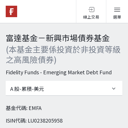
線上交易
選單
基金與配息
富達基金－新興市場債券基金
(本基金主要係投資於非投資等級
永續投資
之高風險債券)
投資洞見
Fidelity Funds - Emerging Market Debt Fund
投資解決方案
基金代碼
:
EMFA
關於富達
ISIN代碼
:
LU0238205958