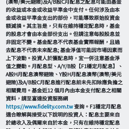
(澳幣/美元避險)及A/B股C月配息之配息可能由基金
的收益或本金或收益平準金中支付。任何涉及由本
金或收益平準金支出的部份，可能導致原始投資金
額減損。其主旨是，只有在維持穩定配息時，基金
的股息才會由本金部份支出。但請注意每股股息並
非固定不變。基金配息不代表基金實際報酬，且過
去配息不代表未來配息; 基金淨值可能因市場因素而
上下波動。投資人於獲配息時，宜一併注意基金淨
值之變動。月配息型、A/Y/B股【F1穩定月配息】、
A股H月配息澳幣避險、Y股H月配息澳幣(澳幣/美元
避險)及A/B股C月配息進行配息前未先扣除應負擔之
相關費用。基金近12 個月內由本金支付配息之相關
資料，請至富達投資服務網
https://www.fidelity.com.tw
查詢。F1穩定月配息
適合瞭解與接受以下說明的投資人：配息主要來自
於總收入及偶爾來自於本金，只有在維持穩定配息