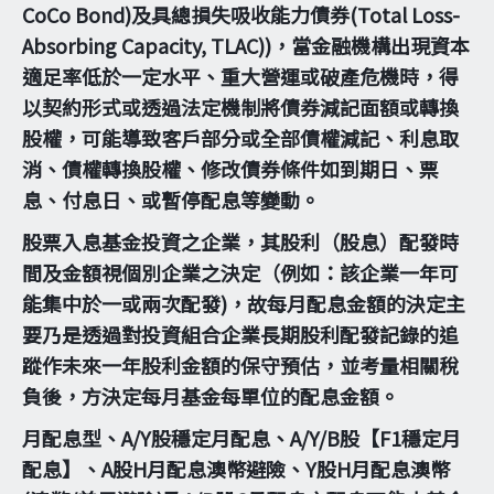
CoCo Bond)及具總損失吸收能力債券(Total Loss-
Absorbing Capacity, TLAC))，當金融機構出現資本
適足率低於一定水平、重大營運或破產危機時，得
以契約形式或透過法定機制將債券減記面額或轉換
股權，可能導致客戶部分或全部債權減記、利息取
消、債權轉換股權、修改債券條件如到期日、票
息、付息日、或暫停配息等變動。
股票入息基金投資之企業，其股利（股息）配發時
間及金額視個別企業之決定（例如：該企業一年可
能集中於一或兩次配發)，故每月配息金額的決定主
要乃是透過對投資組合企業長期股利配發記錄的追
蹤作未來一年股利金額的保守預估，並考量相關稅
負後，方決定每月基金每單位的配息金額。
月配息型、A/Y股穩定月配息、A/Y/B股【F1穩定月
配息】、A股H月配息澳幣避險、Y股H月配息澳幣