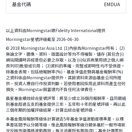
基金代碼
EMDUA
以上資料由Morningstar跟Fidelity International提供
Morningstar星號評級截至 2026-06-30
© 2018 Morningstar Asia Ltd. (1)內容為Morningstar所有； (2)
無論文字、圖像、資料、版面設計等均不得複製、儲存 (其包含(i)
網站閱讀時非經意但必要之存取，以及 (ii)似非商業用途之個人網
頁列印)散發或引用； (3)資料的準確、完整或即時性均不受保證。
除基金表現，包括總報酬率(%)、基金淨值走勢與基金報酬率(%)
之資料係由Morningstar提供外，其餘資料來源由基金公司所提
供，投資人應自行作投資判斷。若使用者因採用此資料而產生任何
損失，Morningstar與富達均不負任何法律責任。
晨星基金績效綜合星號評等：將至少成立36個月報酬率、且同類組
別基金超過五支的基金提供三年、五年和十年的星號評級，再以此
三個年期的加權評級結果，計算出綜合星號評級。
本基金風險報酬等級係計算過去5年基金淨值波動度標準差，以標
準差區間予以分類等級，惟此風險報酬等級分類係基於一般市場狀
況反映市場價格波動風險，無法涵蓋所有風險(如：基金計價幣別