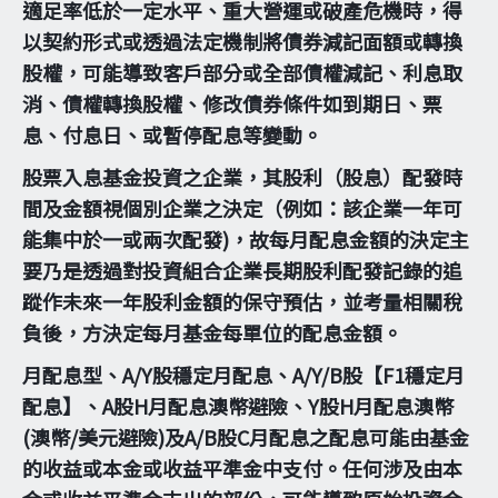
適足率低於一定水平、重大營運或破產危機時，得
以契約形式或透過法定機制將債券減記面額或轉換
股權，可能導致客戶部分或全部債權減記、利息取
消、債權轉換股權、修改債券條件如到期日、票
息、付息日、或暫停配息等變動。
股票入息基金投資之企業，其股利（股息）配發時
間及金額視個別企業之決定（例如：該企業一年可
能集中於一或兩次配發)，故每月配息金額的決定主
要乃是透過對投資組合企業長期股利配發記錄的追
蹤作未來一年股利金額的保守預估，並考量相關稅
負後，方決定每月基金每單位的配息金額。
月配息型、A/Y股穩定月配息、A/Y/B股【F1穩定月
配息】、A股H月配息澳幣避險、Y股H月配息澳幣
(澳幣/美元避險)及A/B股C月配息之配息可能由基金
的收益或本金或收益平準金中支付。任何涉及由本