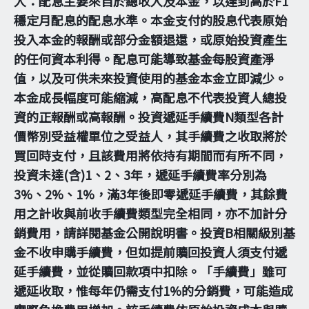
人：配息主要來自於總收入及本金，以達到高於F1
穩定月配息的配息水準。本金支付的股息代表原始
投入本金的報酬或部分金額退還，或原始投資產生
的任何資本利得。配息可能導致基金每股資產淨
值，以及可供未來投資使用的基金本金立即減少。
本金成長幅度可能縮減，高配息不代表投資人總投
資的正報酬或高報酬。投資遞延手續費N類型各計
價幣別受益權單位之受益人，其手續費之收取將於
買回時支付，且該費用將依持有期間而有所不同，
投資未達(含)1、2、3年，遞延手續費率分別為
3%、2%、1%，滿3年後即零遞延手續費，其餘費
用之計收與前收手續費類型完全相同，亦不加計分
銷費用，請詳閱基金公開說明書。投資B相關級別基
金不收申購手續費，但如提前贖回投資人須支付遞
延手續費，並從贖回款項中扣除。「手續費」雖可
遞延收取，惟每年仍需支付1%的分銷費，可能造成