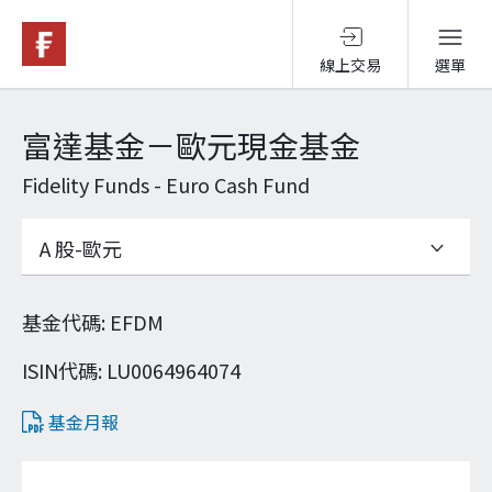
線上交易
選單
基金與配息
富達基金－歐元現金基金
Fidelity Funds - Euro Cash Fund
永續投資
投資洞見
基金代碼
:
EFDM
投資解決方案
ISIN代碼
:
LU0064964074
基金月報
關於富達