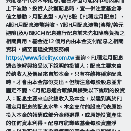
上下波動。投資人於獲配息時，宜一併注意基金淨
值之變動。月配息型、A/Y/B股【F1穩定月配息】、
A股H月配息澳幣避險、Y股H月配息澳幣(澳幣/美元
避險)及A/B股C月配息進行配息前未先扣除應負擔之
相關費用。基金近12 個月內由本金支付配息之相關
資料，請至富達投資服務網
https://www.fidelity.com.tw
查詢。F1穩定月配息
適合瞭解與接受以下說明的投資人：配息主要來自
於總收入及偶爾來自於本金，只有在維持穩定配息
時，才會由本金部份支出。但請注意每股股息並非
固定不變。C月配息適合瞭解與接受以下說明的投資
人：配息主要來自於總收入及本金，以達到高於F1
穩定月配息的配息水準。本金支付的股息代表原始
投入本金的報酬或部分金額退還，或原始投資產生
的任何資本利得。配息可能導致基金每股資產淨
值，以及可供未來投資使用的基金本金立即減少。