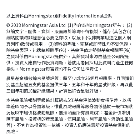
以上資料由Morningstar跟Fidelity International提供
© 2018 Morningstar Asia Ltd. (1)內容為Morningstar所有； (2)
無論文字、圖像、資料、版面設計等均不得複製、儲存 (其包含(i)
網站閱讀時非經意但必要之存取，以及 (ii)似非商業用途之個人網
頁列印)散發或引用； (3)資料的準確、完整或即時性均不受保證。
除基金表現，包括總報酬率(%)、基金淨值走勢與基金報酬率(%)
之資料係由Morningstar提供外，其餘資料來源由基金公司所提
供，投資人應自行作投資判斷。若使用者因採用此資料而產生任何
損失，Morningstar與富達均不負任何法律責任。
晨星基金績效綜合星號評等：將至少成立36個月報酬率、且同類組
別基金超過五支的基金提供三年、五年和十年的星號評級，再以此
三個年期的加權評級結果，計算出綜合星號評級。
本基金風險報酬等級係計算過去5年基金淨值波動度標準差，以標
準差區間予以分類等級，惟此風險報酬等級分類係基於一般市場狀
況反映市場價格波動風險，無法涵蓋所有風險(如：基金計價幣別
匯率風險、投資標的產業風險、信用風險、利率風險、流動性風險
等)，不宜作為投資唯一依據，投資人仍應注意所投資基金個別的
風險。
version:[release_26.7.5]