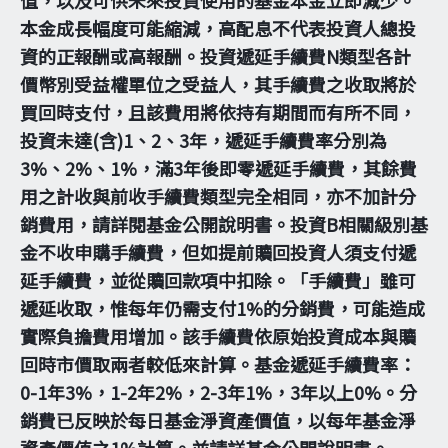
本金成長幅度可能縮減，高配息不代表投資人總投
資的正報酬或高報酬。投資遞延手續費N類型各計
價幣別受益權單位之受益人，其手續費之收取將於
買回時支付，且該費用將依持有期間而有所不同，
投資未達(含)1、2、3年，遞延手續費率分別為
3%、2%、1%，滿3年後即零遞延手續費，其餘費
用之計收與前收手續費類型完全相同，亦不加計分
銷費用，請詳閱基金公開說明書。投資B相關級別基
金不收申購手續費，但如提前贖回投資人須支付遞
延手續費，並從贖回款項中扣除。「手續費」雖可
遞延收取，惟每年仍需支付1%的分銷費，可能造成
實際負擔費用增加。該手續費依原始投資成本與贖
回時市價取兩者較低來計算。基金遞延手續費率：
0-1年3%，1-2年2%，2-3年1%，3年以上0%。分
銷費已反映於每日基金淨資產價值，以每年基金淨
資產價值之1%計算。並請詳基金公開說明書。