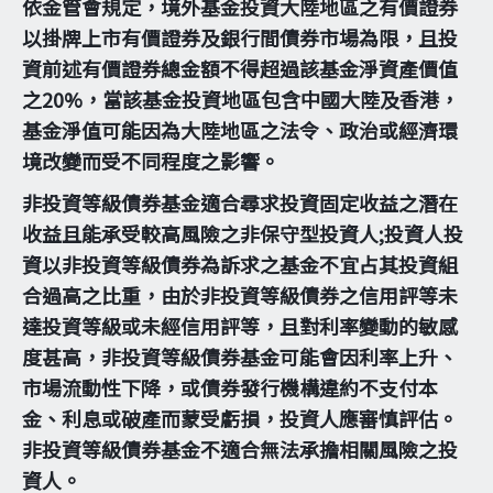
依金管會規定，境外基金投資大陸地區之有價證券
以掛牌上市有價證券及銀行間債券市場為限，且投
資前述有價證券總金額不得超過該基金淨資產價值
之20%，當該基金投資地區包含中國大陸及香港，
基金淨值可能因為大陸地區之法令、政治或經濟環
境改變而受不同程度之影響。
非投資等級債券基金適合尋求投資固定收益之潛在
收益且能承受較高風險之非保守型投資人;投資人投
資以非投資等級債券為訴求之基金不宜占其投資組
合過高之比重，由於非投資等級債券之信用評等未
達投資等級或未經信用評等，且對利率變動的敏感
度甚高，非投資等級債券基金可能會因利率上升、
市場流動性下降，或債券發行機構違約不支付本
金、利息或破產而蒙受虧損，投資人應審慎評估。
非投資等級債券基金不適合無法承擔相關風險之投
資人。