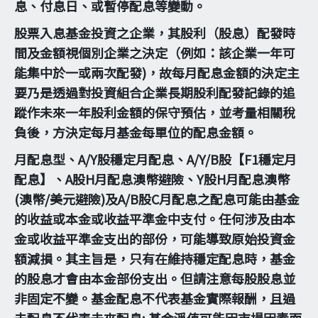
息、付息日、或暫停配息等變動。
股票入息基金投資之企業，其股利（股息）配發時
間及金額視個別企業之決定（例如：該企業一年可
能集中於一或兩次配發)，故每月配息金額的決定主
要乃是透過對投資組合企業長期股利配發記錄的追
蹤作未來一年股利金額的保守預估，並考量相關稅
負後，方決定每月基金每單位的配息金額。
月配息型、A/Y股穩定月配息、A/Y/B股【F1穩定月
配息】、A股H月配息澳幣避險、Y股H月配息澳幣
(澳幣/美元避險)及A/B股C月配息之配息可能由基金
的收益或本金或收益平準金中支付。任何涉及由本
金或收益平準金支出的部份，可能導致原始投資金
額減損。其主旨是，只有在維持穩定配息時，基金
的股息才會由本金部份支出。但請注意每股股息並
非固定不變。基金配息不代表基金實際報酬，且過
去配息不代表未來配息; 基金淨值可能因市場因素而