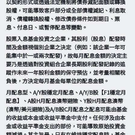
以契約形式或透過法定機制將債券減記面額或轉換
股權，可能導致客戶部分或全部債權減記、利息取
消、債權轉換股權、修改債券條件如到期日、票
息、付息日、或暫停配息等變動。
股票入息基金投資之企業，其股利（股息）配發時
間及金額視個別企業之決定（例如：該企業一年可
能集中於一或兩次配發)，故每月配息金額的決定主
要乃是透過對投資組合企業長期股利配發記錄的追
蹤作未來一年股利金額的保守預估，並考量相關稅
負後，方決定每月基金每單位的配息金額。
月配息型、A/Y股穩定月配息、A/Y/B股【F1穩定月
配息】、A股H月配息澳幣避險、Y股H月配息澳幣
(澳幣/美元避險)及A/B股C月配息之配息可能由基金
的收益或本金或收益平準金中支付。任何涉及由本
金或收益平準金支出的部份，可能導致原始投資金
額減損。其主旨是，只有在維持穩定配息時，基金