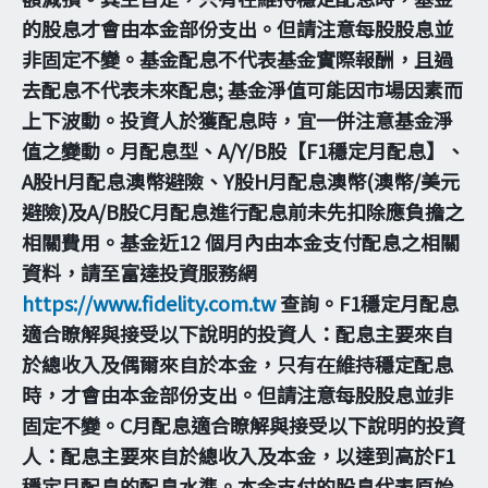
的股息才會由本金部份支出。但請注意每股股息並
非固定不變。基金配息不代表基金實際報酬，且過
去配息不代表未來配息; 基金淨值可能因市場因素而
上下波動。投資人於獲配息時，宜一併注意基金淨
值之變動。月配息型、A/Y/B股【F1穩定月配息】、
A股H月配息澳幣避險、Y股H月配息澳幣(澳幣/美元
避險)及A/B股C月配息進行配息前未先扣除應負擔之
相關費用。基金近12 個月內由本金支付配息之相關
資料，請至富達投資服務網
https://www.fidelity.com.tw
查詢。F1穩定月配息
適合瞭解與接受以下說明的投資人：配息主要來自
於總收入及偶爾來自於本金，只有在維持穩定配息
時，才會由本金部份支出。但請注意每股股息並非
固定不變。C月配息適合瞭解與接受以下說明的投資
人：配息主要來自於總收入及本金，以達到高於F1
穩定月配息的配息水準。本金支付的股息代表原始