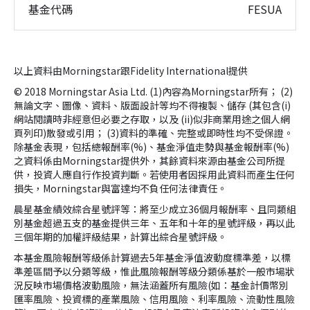
基金代碼
FESUA
以上資料由Morningstar跟Fidelity International提供
© 2018 Morningstar Asia Ltd. (1)內容為Morningstar所有； (2)
無論文字、圖像、資料、版面設計等均不得複製、儲存 (其包含(i)
網站閱讀時非經意但必要之存取，以及 (ii)似非商業用途之個人網
頁列印)散發或引用； (3)資料的準確、完整或即時性均不受保證。
除基金表現，包括總報酬率(%)、基金淨值走勢與基金報酬率(%)
之資料係由Morningstar提供外，其餘資料來源由基金公司所提
供，投資人應自行作投資判斷。若使用者因採用此資料而產生任何
損失，Morningstar與富達均不負任何法律責任。
晨星基金績效綜合星號評等：將至少成立36個月報酬率、且同類組
別基金超過五支的基金提供三年、五年和十年的星號評級，再以此
三個年期的加權評級結果，計算出綜合星號評級。
本基金風險報酬等級係計算過去5年基金淨值波動度標準差，以標
準差區間予以分類等級，惟此風險報酬等級分類係基於一般市場狀
況反映市場價格波動風險，無法涵蓋所有風險(如：基金計價幣別
匯率風險、投資標的產業風險、信用風險、利率風險、流動性風險