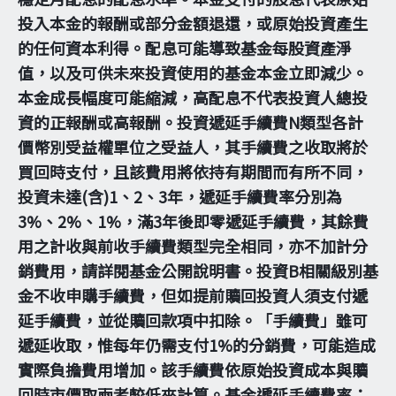
投入本金的報酬或部分金額退還，或原始投資產生
的任何資本利得。配息可能導致基金每股資產淨
值，以及可供未來投資使用的基金本金立即減少。
本金成長幅度可能縮減，高配息不代表投資人總投
資的正報酬或高報酬。投資遞延手續費N類型各計
價幣別受益權單位之受益人，其手續費之收取將於
買回時支付，且該費用將依持有期間而有所不同，
投資未達(含)1、2、3年，遞延手續費率分別為
3%、2%、1%，滿3年後即零遞延手續費，其餘費
用之計收與前收手續費類型完全相同，亦不加計分
銷費用，請詳閱基金公開說明書。投資B相關級別基
金不收申購手續費，但如提前贖回投資人須支付遞
延手續費，並從贖回款項中扣除。「手續費」雖可
遞延收取，惟每年仍需支付1%的分銷費，可能造成
實際負擔費用增加。該手續費依原始投資成本與贖
回時市價取兩者較低來計算。基金遞延手續費率：