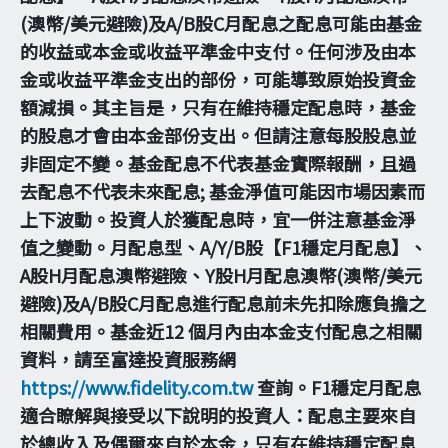
(澳幣/美元避險)及A/B股C月配息之配息可能由基金
的收益或本金或收益平準金中支付。任何涉及由本
金或收益平準金支出的部份，可能導致原始投資金
額減損。其主旨是，只有在維持穩定配息時，基金
的股息才會由本金部份支出。但請注意每股股息並
非固定不變。基金配息不代表基金實際報酬，且過
去配息不代表未來配息; 基金淨值可能因市場因素而
上下波動。投資人於獲配息時，宜一併注意基金淨
值之變動。月配息型、A/Y/B股【F1穩定月配息】、
A股H月配息澳幣避險、Y股H月配息澳幣(澳幣/美元
避險)及A/B股C月配息進行配息前未先扣除應負擔之
相關費用。基金近12 個月內由本金支付配息之相關
資料，請至富達投資服務網
https://www.fidelity.com.tw
查詢。F1穩定月配息
適合瞭解與接受以下說明的投資人：配息主要來自
於總收入及偶爾來自於本金，只有在維持穩定配息