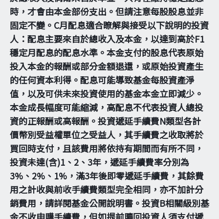
時，才會由本金部份支出。但請注意每股股息並非
固定不變。C月配息適合瞭解與接受以下說明的投資
人：配息主要來自於總收入及本金，以達到高於F1
穩定月配息的配息水準。本金支付的股息代表原始
投入本金的報酬或部分金額退還，或原始投資產生
的任何資本利得。配息可能導致基金每股資產淨
值，以及可供未來投資使用的基金本金立即減少。
本金成長幅度可能縮減，高配息不代表投資人總投
資的正報酬或高報酬。投資遞延手續費N類型各計
價幣別受益權單位之受益人，其手續費之收取將於
買回時支付，且該費用將依持有期間而有所不同，
投資未達(含)1、2、3年，遞延手續費率分別為
3%、2%、1%，滿3年後即零遞延手續費，其餘費
用之計收與前收手續費類型完全相同，亦不加計分
銷費用，請詳閱基金公開說明書。投資B相關級別基
金不收申購手續費，但如提前贖回投資人須支付遞