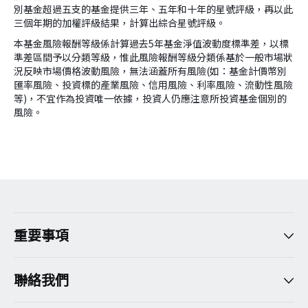
別基金超過五支的基金提供三年、五年和十年的星號評級，再以此
三個年期的加權評級結果，計算出綜合星號評級。
本基金風險報酬等級係計算過去5年基金淨值波動度標準差，以標
準差區間予以分類等級，惟此風險報酬等級分類係基於一般市場狀
況反映市場價格波動風險，無法涵蓋所有風險(如：基金計價幣別
匯率風險、投資標的產業風險、信用風險、利率風險、流動性風險
等)，不宜作為投資唯一依據，投資人仍應注意所投資基金個別的
風險。
version:[release_26.7.5]
重要事項
聯絡我們