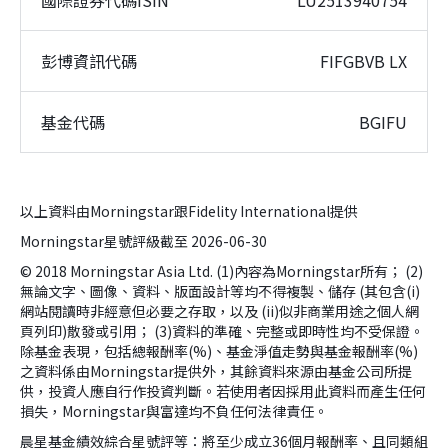
彭博資訊代碼
FIFGBVB LX
基金代碼
BGIFU
以上資料由Morningstar跟Fidelity International提供
Morningstar星號評級截至 2026-06-30
© 2018 Morningstar Asia Ltd. (1)內容為Morningstar所有； (2)
無論文字、圖像、資料、版面設計等均不得複製、儲存 (其包含(i)
網站閱讀時非經意但必要之存取，以及 (ii)似非商業用途之個人網
頁列印)散發或引用； (3)資料的準確、完整或即時性均不受保證。
除基金表現，包括總報酬率(%)、基金淨值走勢與基金報酬率(%)
之資料係由Morningstar提供外，其餘資料來源由基金公司所提
供，投資人應自行作投資判斷。若使用者因採用此資料而產生任何
損失，Morningstar與富達均不負任何法律責任。
晨星基金績效綜合星號評等：將至少成立36個月報酬率、且同類組