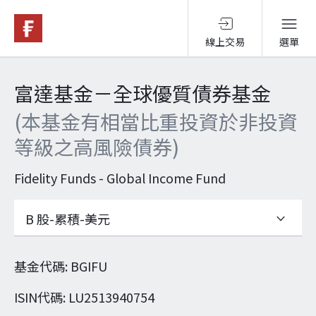
線上交易
選單
基金與配息
富達基金－全球優質債券基金
(本基金有相當比重投資於非投資
永續投資
等級之高風險債券)
投資洞見
Fidelity Funds - Global Income Fund
投資解決方案
基金代碼
:
BGIFU
關於富達
ISIN代碼
:
LU2513940754