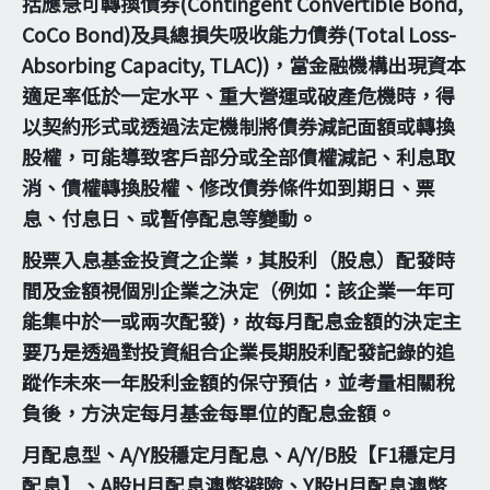
括應急可轉換債券(Contingent Convertible Bond,
CoCo Bond)及具總損失吸收能力債券(Total Loss-
Absorbing Capacity, TLAC))，當金融機構出現資本
適足率低於一定水平、重大營運或破產危機時，得
以契約形式或透過法定機制將債券減記面額或轉換
股權，可能導致客戶部分或全部債權減記、利息取
消、債權轉換股權、修改債券條件如到期日、票
息、付息日、或暫停配息等變動。
股票入息基金投資之企業，其股利（股息）配發時
間及金額視個別企業之決定（例如：該企業一年可
能集中於一或兩次配發)，故每月配息金額的決定主
要乃是透過對投資組合企業長期股利配發記錄的追
蹤作未來一年股利金額的保守預估，並考量相關稅
負後，方決定每月基金每單位的配息金額。
月配息型、A/Y股穩定月配息、A/Y/B股【F1穩定月
配息】、A股H月配息澳幣避險、Y股H月配息澳幣