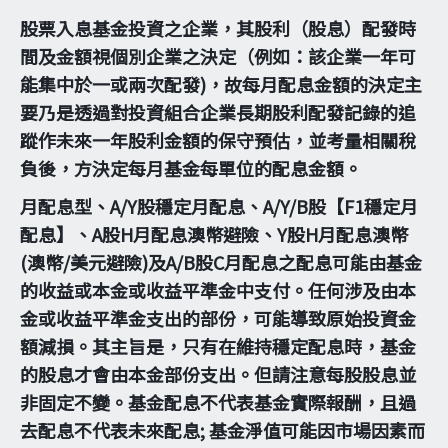
股票入息基金投資之企業，其股利（股息）配發時
間及金額視個別企業之決定（例如：該企業一年可
能集中於一或兩次配發)，故每月配息金額的決定主
要乃是透過對投資組合企業長期股利配發記錄的追
蹤作未來一年股利金額的保守預估，並考量相關稅
負後，方決定每月基金每單位的配息金額。
月配息型、A/Y股穩定月配息、A/Y/B股【F1穩定月
配息】、A股H月配息澳幣避險、Y股H月配息澳幣
(澳幣/美元避險)及A/B股C月配息之配息可能由基金
的收益或本金或收益平準金中支付。任何涉及由本
金或收益平準金支出的部份，可能導致原始投資金
額減損。其主旨是，只有在維持穩定配息時，基金
的股息才會由本金部份支出。但請注意每股股息並
非固定不變。基金配息不代表基金實際報酬，且過
去配息不代表未來配息; 基金淨值可能因市場因素而