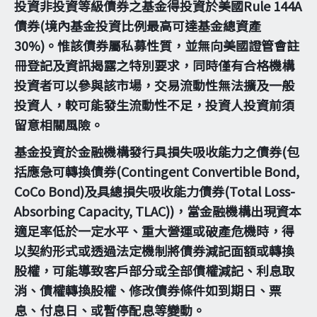
投資非投資等級債券之基金得投資於美國Rule 144A
債券(境內基金投資比例最高可達基金總資產
30%)。惟該債券屬私募性質，並無向美國證管會註
冊登記及資訊揭露之特別要求，同時僅有合格機構
投資者可以參與該市場，交易流動性無法擴及一般
投資人，較可能發生流動性不足，投資人投資前須
留意相關風險。
基金投資於金融機構發行具損失吸收能力之債券(包
括應急可轉換債券(Contingent Convertible Bond,
CoCo Bond)及具總損失吸收能力債券(Total Loss-
Absorbing Capacity, TLAC))，當金融機構出現資本
適足率低於一定水平、重大營運或破產危機時，得
以契約形式或透過法定機制將債券減記面額或轉換
股權，可能導致客戶部分或全部債權減記、利息取
消、債權轉換股權、修改債券條件如到期日、票
息、付息日、或暫停配息等變動。