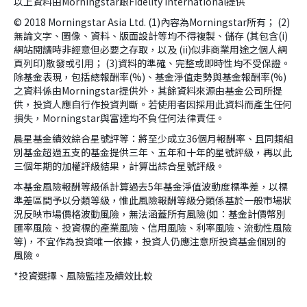
以上資料由Morningstar跟Fidelity International提供
© 2018 Morningstar Asia Ltd. (1)內容為Morningstar所有； (2)
無論文字、圖像、資料、版面設計等均不得複製、儲存 (其包含(i)
網站閱讀時非經意但必要之存取，以及 (ii)似非商業用途之個人網
頁列印)散發或引用； (3)資料的準確、完整或即時性均不受保證。
除基金表現，包括總報酬率(%)、基金淨值走勢與基金報酬率(%)
之資料係由Morningstar提供外，其餘資料來源由基金公司所提
供，投資人應自行作投資判斷。若使用者因採用此資料而產生任何
損失，Morningstar與富達均不負任何法律責任。
晨星基金績效綜合星號評等：將至少成立36個月報酬率、且同類組
別基金超過五支的基金提供三年、五年和十年的星號評級，再以此
三個年期的加權評級結果，計算出綜合星號評級。
本基金風險報酬等級係計算過去5年基金淨值波動度標準差，以標
準差區間予以分類等級，惟此風險報酬等級分類係基於一般市場狀
況反映市場價格波動風險，無法涵蓋所有風險(如：基金計價幣別
匯率風險、投資標的產業風險、信用風險、利率風險、流動性風險
等)，不宜作為投資唯一依據，投資人仍應注意所投資基金個別的
風險。
*投資選擇、風險監控及績效比較
version:[release_26.7.5]