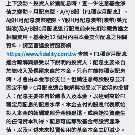
上下波動。投資人於獲配息時，宜一併注意基金淨
值之變動。月配息型、A/Y/B股【F1穩定月配息】、
A股H月配息澳幣避險、Y股H月配息澳幣(澳幣/美元
避險)及A/B股C月配息進行配息前未先扣除應負擔之
相關費用。基金近12 個月內由本金支付配息之相關
資料，請至富達投資服務網
https://www.fidelity.com.tw
查詢。F1穩定月配息
適合瞭解與接受以下說明的投資人：配息主要來自
於總收入及偶爾來自於本金，只有在維持穩定配息
時，才會由本金部份支出。但請注意每股股息並非
固定不變。C月配息適合瞭解與接受以下說明的投資
人：配息主要來自於總收入及本金，以達到高於F1
穩定月配息的配息水準。本金支付的股息代表原始
投入本金的報酬或部分金額退還，或原始投資產生
的任何資本利得。配息可能導致基金每股資產淨
值，以及可供未來投資使用的基金本金立即減少。