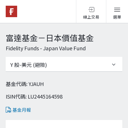
線上交易
選單
基金與配息
富達基金－日本價值基金
Fidelity Funds - Japan Value Fund
永續投資
投資洞見
基金代碼
:
YJAUH
投資解決方案
ISIN代碼
:
LU2445164598
基金月報
關於富達