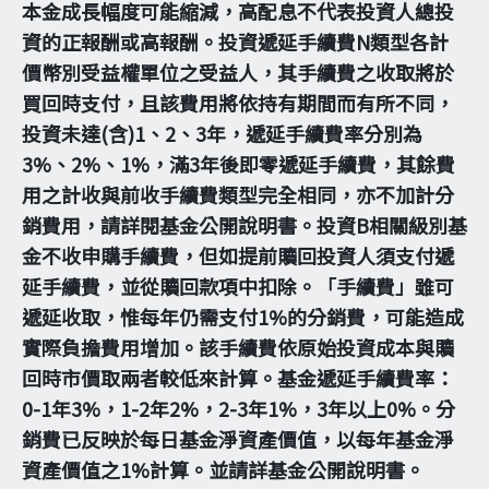
本金成長幅度可能縮減，高配息不代表投資人總投
資的正報酬或高報酬。投資遞延手續費N類型各計
價幣別受益權單位之受益人，其手續費之收取將於
買回時支付，且該費用將依持有期間而有所不同，
投資未達(含)1、2、3年，遞延手續費率分別為
3%、2%、1%，滿3年後即零遞延手續費，其餘費
用之計收與前收手續費類型完全相同，亦不加計分
銷費用，請詳閱基金公開說明書。投資B相關級別基
金不收申購手續費，但如提前贖回投資人須支付遞
延手續費，並從贖回款項中扣除。「手續費」雖可
遞延收取，惟每年仍需支付1%的分銷費，可能造成
實際負擔費用增加。該手續費依原始投資成本與贖
回時市價取兩者較低來計算。基金遞延手續費率：
0-1年3%，1-2年2%，2-3年1%，3年以上0%。分
銷費已反映於每日基金淨資產價值，以每年基金淨
資產價值之1%計算。並請詳基金公開說明書。