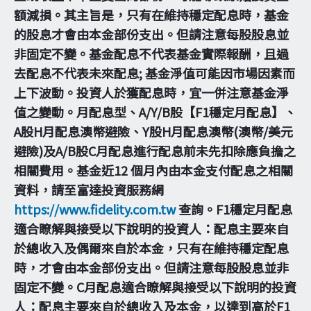
額減損。其主旨是，只有在維持穩定配息時，基金
的股息才會由本金部份支出。但請注意每股股息並
非固定不變。基金配息不代表基金實際報酬，且過
去配息不代表未來配息; 基金淨值可能因市場因素而
上下波動。投資人於獲配息時，宜一併注意基金淨
值之變動。月配息型、A/Y/B股【F1穩定月配息】、
A股H月配息澳幣避險、Y股H月配息澳幣(澳幣/美元
避險)及A/B股C月配息進行配息前未先扣除應負擔之
相關費用。基金近12 個月內由本金支付配息之相關
資料，請至富達投資服務網
https://www.fidelity.com.tw
查詢。F1穩定月配息
適合瞭解與接受以下說明的投資人：配息主要來自
於總收入及偶爾來自於本金，只有在維持穩定配息
時，才會由本金部份支出。但請注意每股股息並非
固定不變。C月配息適合瞭解與接受以下說明的投資
人：配息主要來自於總收入及本金，以達到高於F1