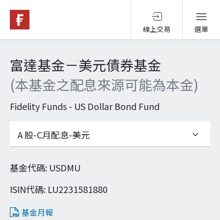
線上交易
選單
基金與配息
富達基金－美元債券基金
(本基金之配息來源可能為本金)
永續投資
Fidelity Funds - US Dollar Bond Fund
投資洞見
投資解決方案
基金代碼
:
USDMU
ISIN代碼
:
LU2231581880
關於富達
基金月報