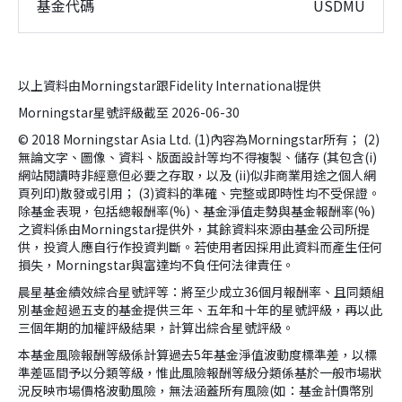
基金代碼
USDMU
以上資料由Morningstar跟Fidelity International提供
Morningstar星號評級截至 2026-06-30
© 2018 Morningstar Asia Ltd. (1)內容為Morningstar所有； (2)
無論文字、圖像、資料、版面設計等均不得複製、儲存 (其包含(i)
網站閱讀時非經意但必要之存取，以及 (ii)似非商業用途之個人網
頁列印)散發或引用； (3)資料的準確、完整或即時性均不受保證。
除基金表現，包括總報酬率(%)、基金淨值走勢與基金報酬率(%)
之資料係由Morningstar提供外，其餘資料來源由基金公司所提
供，投資人應自行作投資判斷。若使用者因採用此資料而產生任何
損失，Morningstar與富達均不負任何法律責任。
晨星基金績效綜合星號評等：將至少成立36個月報酬率、且同類組
別基金超過五支的基金提供三年、五年和十年的星號評級，再以此
三個年期的加權評級結果，計算出綜合星號評級。
本基金風險報酬等級係計算過去5年基金淨值波動度標準差，以標
準差區間予以分類等級，惟此風險報酬等級分類係基於一般市場狀
況反映市場價格波動風險，無法涵蓋所有風險(如：基金計價幣別