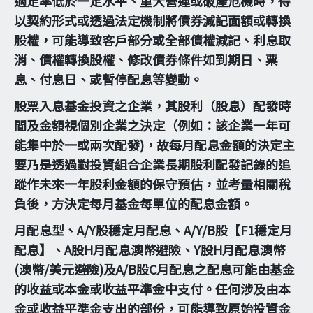
適足率低於一定水平、重大營運或破產危機時，得
以契約形式或透過法定機制將債券減記面額或轉換
股權，可能導致客戶部分或全部債權減記、利息取
消、債權轉換股權、修改債券條件如到期日、票
息、付息日、或暫停配息等變動。
股票入息基金投資之企業，其股利（股息）配發時
間及金額視個別企業之決定（例如：該企業一年可
能集中於一或兩次配發)，故每月配息金額的決定主
要乃是透過對投資組合企業長期股利配發記錄的追
蹤作未來一年股利金額的保守預估，並考量相關稅
負後，方決定每月基金每單位的配息金額。
月配息型、A/Y股穩定月配息、A/Y/B股【F1穩定月
配息】、A股H月配息澳幣避險、Y股H月配息澳幣
(澳幣/美元避險)及A/B股C月配息之配息可能由基金
的收益或本金或收益平準金中支付。任何涉及由本
金或收益平準金支出的部份，可能導致原始投資金