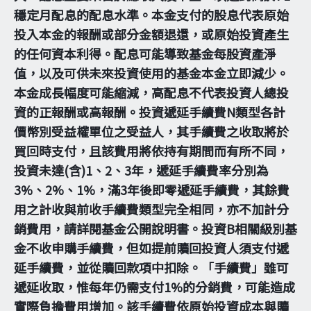
穩定月配息的配息水準。本金支付的股息代表原始
投入本金的報酬或部分金額退還，或原始投資產生
的任何資本利得。配息可能導致基金每股資產淨
值，以及可供未來投資使用的基金本金立即減少。
本金成長幅度可能縮減，高配息不代表投資人總投
資的正報酬或高報酬。投資遞延手續費N類型各計
價幣別受益權單位之受益人，其手續費之收取將於
買回時支付，且該費用將依持有期間而有所不同，
投資未達(含)1、2、3年，遞延手續費率分別為
3%、2%、1%，滿3年後即零遞延手續費，其餘費
用之計收與前收手續費類型完全相同，亦不加計分
銷費用，請詳閱基金公開說明書。投資B相關級別基
金不收申購手續費，但如提前贖回投資人須支付遞
延手續費，並從贖回款項中扣除。「手續費」雖可
遞延收取，惟每年仍需支付1%的分銷費，可能造成
實際負擔費用增加。該手續費依原始投資成本與贖