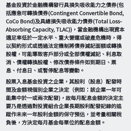
基金投資於金融機構發行具損失吸收能力之債券(包
括應急可轉換債券(Contingent Convertible Bond,
CoCo Bond)及具總損失吸收能力債券(Total Loss-
Absorbing Capacity, TLAC))，當金融機構出現資本
適足率低於一定水平、重大營運或破產危機時，得
以契約形式或透過法定機制將債券減記面額或轉換
股權，可能導致客戶部分或全部債權減記、利息取
消、債權轉換股權、修改債券條件如到期日、票
息、付息日、或暫停配息等變動。
股票入息基金投資之企業，其股利（股息）配發時
間及金額視個別企業之決定（例如：該企業一年可
能集中於一或兩次配發)，故每月配息金額的決定主
要乃是透過對投資組合企業長期股利配發記錄的追
蹤作未來一年股利金額的保守預估，並考量相關稅
負後，方決定每月基金每單位的配息金額。