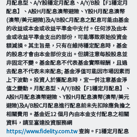
月配息型、A/Y股穩定月配息、A/Y/B股【F1穩定月
配息】、A股H月配息澳幣避險、Y股H月配息澳幣
(澳幣/美元避險)及A/B股C月配息之配息可能由基金
的收益或本金或收益平準金中支付。任何涉及由本
金或收益平準金支出的部份，可能導致原始投資金
額減損。其主旨是，只有在維持穩定配息時，基金
的股息才會由本金部份支出。但請注意每股股息並
非固定不變。基金配息不代表基金實際報酬，且過
去配息不代表未來配息; 基金淨值可能因市場因素而
上下波動。投資人於獲配息時，宜一併注意基金淨
值之變動。月配息型、A/Y/B股【F1穩定月配息】、
A股H月配息澳幣避險、Y股H月配息澳幣(澳幣/美元
避險)及A/B股C月配息進行配息前未先扣除應負擔之
相關費用。基金近12 個月內由本金支付配息之相關
資料，請至富達投資服務網
https://www.fidelity.com.tw
查詢。F1穩定月配息