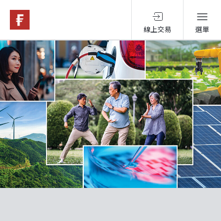
線上交易
選單
基金與配息
永續投資
投資洞見
投資解決方案
關於富達