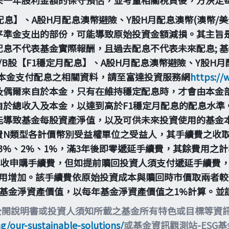
定月配息】、A股H月配息澳幣避險、Y股H月配息澳幣(澳幣/
平準金支出的部份，可能導致原始投資金額減損。其主旨
息不代表基金實際報酬，且過去配息不代表未來配息; 
B股【F1穩定月配息】、A股H月配息澳幣避險、Y股H月配
由本金支付配息之相關資料，請至富達投資服務網
https://
及偶爾來自於本金，只有在維持穩定配息時，才會由本金
自於總收入及本金，以達到高於F1穩定月配息的配息水準
能導致基金每股資產淨值，以及可供未來投資使用的基金
費N類型各計價幣別受益權單位之受益人，其手續費之收
為3%、2%、1%，滿3年後即零遞延手續費，其餘費用
不收申購手續費，但如提前贖回投資人須支付遞延手續費
用增加。該手續費依原始投資成本與贖回時市價取兩者較低來
每日基金淨資產價值，以每年基金淨資產價值之1%計算。
公開說明書或投資人須知所載之基金所有特色或目標等資
ng/our-sustainable-solutions/
或基金資訊觀測站-ESG