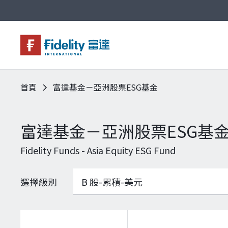
首頁
富達基金－亞洲股票ESG基金
基金與配息
永續投資
投資洞見
投資解決方案
關於富達
企業永續
客戶服務
富達基金－亞洲股票ESG基
Fidelity Funds - Asia Equity ESG Fund
選擇級別