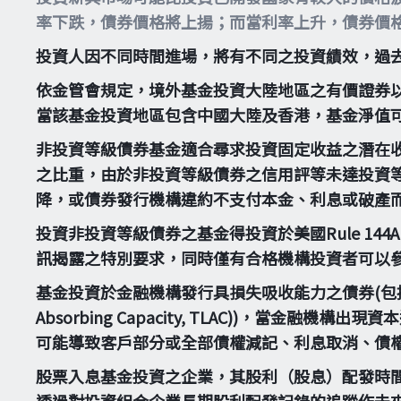
率下跌，債券價格將上揚；而當利率上升，債券價
投資人因不同時間進場，將有不同之投資績效，過
依金管會規定，境外基金投資大陸地區之有價證券
當該基金投資地區包含中國大陸及香港，基金淨值
非投資等級債券基金適合尋求投資固定收益之潛在
之比重，由於非投資等級債券之信用評等未達投資
降，或債券發行機構違約不支付本金、利息或破產
投資非投資等級債券之基金得投資於美國Rule 14
訊揭露之特別要求，同時僅有合格機構投資者可以
基金投資於金融機構發行具損失吸收能力之債券(包括應急可轉換債券
Absorbing Capacity, TLAC))，
可能導致客戶部分或全部債權減記、利息取消、債
股票入息基金投資之企業，其股利（股息）配發時
透過對投資組合企業長期股利配發記錄的追蹤作未