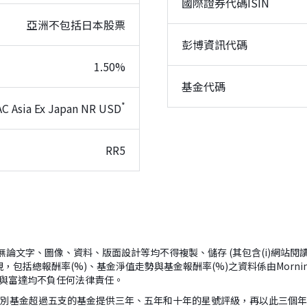
國際證券代碼ISIN
亞洲不包括日本股票
彭博資訊代碼
1.50%
基金代碼
*
AC Asia Ex Japan NR USD
RR5
ingstar所有； (2)無論文字、圖像、資料、版面設計等均不得複製、儲存 (其包含
，包括總報酬率(%)、基金淨值走勢與基金報酬率(%)之資料係由Morn
ar與富達均不負任何法律責任。
組別基金超過五支的基金提供三年、五年和十年的星號評級，再以此三個