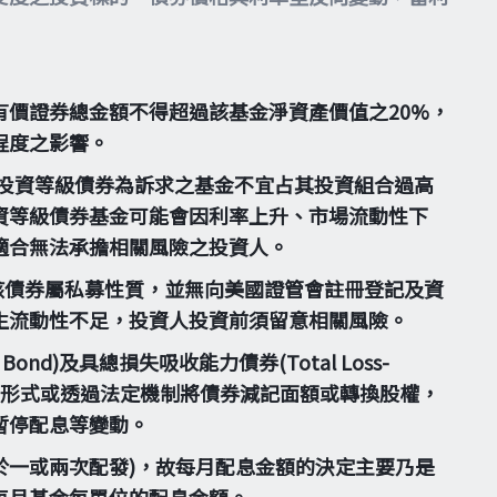
價證券總金額不得超過該基金淨資產價值之20%，
程度之影響。
投資等級債券為訴求之基金不宜占其投資組合過高
資等級債券基金可能會因利率上升、市場流動性下
適合無法承擔相關風險之投資人。
。惟該債券屬私募性質，並無向美國證管會註冊登記及資
生流動性不足，投資人投資前須留意相關風險。
Bond)及具總損失吸收能力債券(Total Loss-
，得以契約形式或透過法定機制將債券減記面額或轉換股權，
暫停配息等變動。
一或兩次配發)，故每月配息金額的決定主要乃是
每月基金每單位的配息金額。