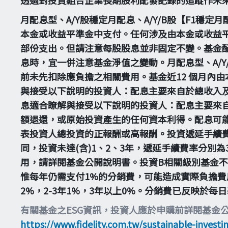
月配息型、A/Y股穩定月配息、A/Y/B股【F1穩
本金或收益平準金中支付。任何涉及由本金或收益
部份支出。但請注意每股股息並非固定不變。基金配
息時，宜一併注意基金淨值之變動。月配息型、A/Y/
前未先扣除應負擔之相關費用。基金近12 個月內
與接受以下說明的投資人：配息主要來自於總收入
息適合瞭解與接受以下說明的投資人：配息主要來
額退還，或原始投資產生的任何資本利得。配息可
表投資人總投資的正報酬或高報酬。投資遞延手續
同，投資未達(含)1、2、3年，遞延手續費率分別
用，請詳閱基金公開說明書。投資B相關級別基金
惟每年仍需支付1%的分銷費，可能造成實際負擔費
2%，2-3年1%，3年以上0%。分銷費已反映於
有關基金之ESG資訊，投資人應於申購前詳閱基金
https://www.fidelity.com.tw/sustainable-investi