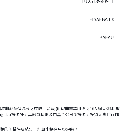
LU2513940911
FISAEBA LX
BAEAU
(i)網站閱讀時非經意但必要之存取，以及 (ii)似非商業用途之個人網頁列印)散
ingstar提供外，其餘資料來源由基金公司所提供，投資人應自行作
年期的加權評級結果，計算出綜合星號評級。