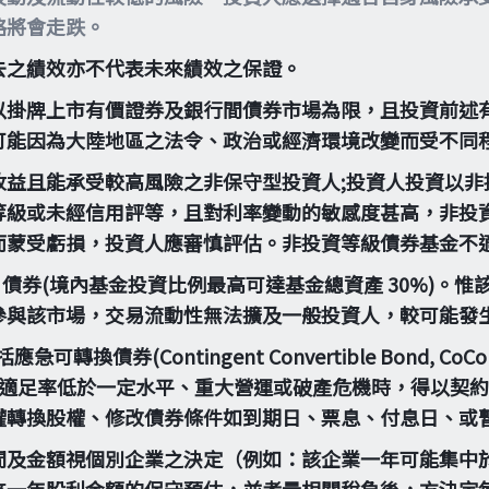
格將會走跌。
去之績效亦不代表未來績效之保證。
以掛牌上市有價證券及銀行間債券市場為限，且投資前述有
可能因為大陸地區之法令、政治或經濟環境改變而受不同
收益且能承受較高風險之非保守型投資人;投資人投資以非
等級或未經信用評等，且對利率變動的敏感度甚高，非投
而蒙受虧損，投資人應審慎評估。非投資等級債券基金不
4A 債券(境內基金投資比例最高可達基金總資產 30%)
參與該市場，交易流動性無法擴及一般投資人，較可能發
(Contingent Convertible Bond, CoCo 
當金融機構出現資本適足率低於一定水平、重大營運或破產危機時
權轉換股權、修改債券條件如到期日、票息、付息日、或
間及金額視個別企業之決定（例如：該企業一年可能集中於
來一年股利金額的保守預估，並考量相關稅負後，方決定