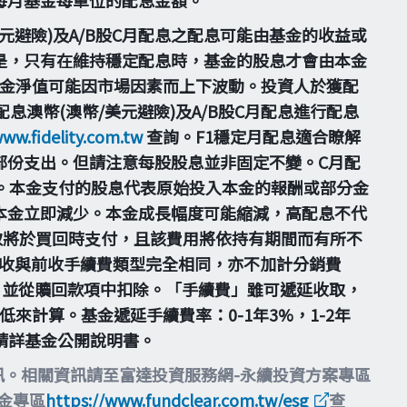
美元避險)及A/B股C月配息之配息可能由基金的收益或
是，只有在維持穩定配息時，基金的股息才會由本金
基金淨值可能因市場因素而上下波動。投資人於獲配
息澳幣(澳幣/美元避險)及A/B股C月配息進行配息
www.fidelity.com.tw
查詢。F1穩定月配息適合瞭解
部份支出。但請注意每股股息並非固定不變。C月配
。本金支付的股息代表原始投入本金的報酬或部分金
本金立即減少。本金成長幅度可能縮減，高配息不代
取將於買回時支付，且該費用將依持有期間而有所不
之計收與前收手續費類型完全相同，亦不加計分銷費
，並從贖回款項中扣除。「手續費」雖可遞延收取，
計算。基金遞延手續費率：0-1年3%，1-2年
並請詳基金公開說明書。
訊。相關資訊請至富達投資服務網-永續投資方案專區
基金專區
https://www.fundclear.com.tw/esg
查