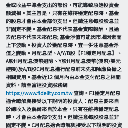
金或收益平準金支出的部份，可能導致原始投資金
額減損。其主旨是，只有在維持穩定配息時，基金
的股息才會由本金部份支出。但請注意每股股息並
非固定不變。基金配息不代表基金實際報酬，且過
去配息不代表未來配息; 基金淨值可能因市場因素而
上下波動。投資人於獲配息時，宜一併注意基金淨
值之變動。月配息型、A/Y/B股【F1穩定月配息】、
A股H月配息澳幣避險、Y股H月配息澳幣(澳幣/美元
避險)及A/B股C月配息進行配息前未先扣除應負擔之
相關費用。基金近12 個月內由本金支付配息之相關
資料，請至富達投資服務網
https://www.fidelity.com.tw
查詢。F1穩定月配息
適合瞭解與接受以下說明的投資人：配息主要來自
於總收入及偶爾來自於本金，只有在維持穩定配息
時，才會由本金部份支出。但請注意每股股息並非
固定不變。C月配息適合瞭解與接受以下說明的投資