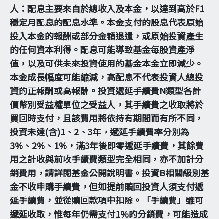
人：配息主要來自於總收入及本金，以達到高於F1
穩定月配息的配息水準。本金支付的股息代表原始
投入本金的報酬或部分金額退還，或原始投資產生
的任何資本利得。配息可能導致基金每股資產淨
值，以及可供未來投資使用的基金本金立即減少。
本金成長幅度可能縮減，高配息不代表投資人總投
資的正報酬或高報酬。投資遞延手續費N類型各計
價幣別受益權單位之受益人，其手續費之收取將於
買回時支付，且該費用將依持有期間而有所不同，
投資未達(含)1、2、3年，遞延手續費率分別為
3%、2%、1%，滿3年後即零遞延手續費，其餘費
用之計收與前收手續費類型完全相同，亦不加計分
銷費用，請詳閱基金公開說明書。投資B相關級別基
金不收申購手續費，但如提前贖回投資人須支付遞
延手續費，並從贖回款項中扣除。「手續費」雖可
遞延收取，惟每年仍需支付1%的分銷費，可能造成