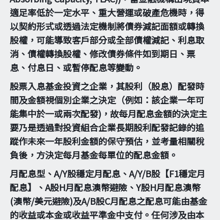
適足率低於一定水平、重大營運或破產危機時，得
以契約形式或透過法定機制將債券減記面額或轉換
股權，可能導致客戶部分或全部債權減記、利息取
消、債權轉換股權、修改債券條件如到期日、票
息、付息日、或暫停配息等變動。
股票入息基金投資之企業，其股利（股息）配發時
間及金額視個別企業之決定（例如：該企業一年可
能集中於一或兩次配發)，故每月配息金額的決定主
要乃是透過對投資組合企業長期股利配發記錄的追
蹤作未來一年股利金額的保守預估，並考量相關稅
負後，方決定每月基金每單位的配息金額。
月配息型、A/Y股穩定月配息、A/Y/B股【F1穩定月
配息】、A股H月配息澳幣避險、Y股H月配息澳幣
(澳幣/美元避險)及A/B股C月配息之配息可能由基金
的收益或本金或收益平準金中支付。任何涉及由本