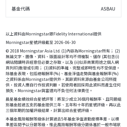
基金代碼
ASBAU
以上資料由Morningstar跟Fidelity International提供
Morningstar星號評級截至 2026-06-30
© 2018 Morningstar Asia Ltd. (1)內容為Morningstar所有； (2)
無論文字、圖像、資料、版面設計等均不得複製、儲存 (其包含(i)
網站閱讀時非經意但必要之存取，以及 (ii)似非商業用途之個人網
頁列印)散發或引用； (3)資料的準確、完整或即時性均不受保證。
除基金表現，包括總報酬率(%)、基金淨值走勢與基金報酬率(%)
之資料係由Morningstar提供外，其餘資料來源由基金公司所提
供，投資人應自行作投資判斷。若使用者因採用此資料而產生任何
損失，Morningstar與富達均不負任何法律責任。
晨星基金績效綜合星號評等：將至少成立36個月報酬率、且同類組
別基金超過五支的基金提供三年、五年和十年的星號評級，再以此
三個年期的加權評級結果，計算出綜合星號評級。
本基金風險報酬等級係計算過去5年基金淨值波動度標準差，以標
準差區間予以分類等級，惟此風險報酬等級分類係基於一般市場狀