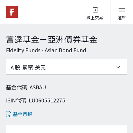
線上交易
選單
基金與配息
富達基金－亞洲債券基金
Fidelity Funds - Asian Bond Fund
永續投資
投資洞見
基金代碼
:
ASBAU
投資解決方案
ISIN代碼
:
LU0605512275
基金月報
關於富達