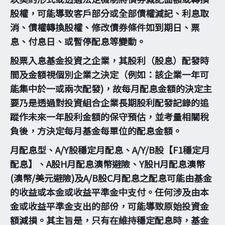
股權，可能導致客戶部分或全部債權減記、利息取
消、債權轉換股權、修改債券條件如到期日、票
息、付息日、或暫停配息等變動。
股票入息基金投資之企業，其股利（股息）配發時
間及金額視個別企業之決定（例如：該企業一年可
能集中於一或兩次配發)，故每月配息金額的決定主
要乃是透過對投資組合企業長期股利配發記錄的追
蹤作未來一年股利金額的保守預估，並考量相關稅
負後，方決定每月基金每單位的配息金額。
月配息型、A/Y股穩定月配息、A/Y/B股【F1穩定月
配息】、A股H月配息澳幣避險、Y股H月配息澳幣
(澳幣/美元避險)及A/B股C月配息之配息可能由基金
的收益或本金或收益平準金中支付。任何涉及由本
金或收益平準金支出的部份，可能導致原始投資金
額減損。其主旨是，只有在維持穩定配息時，基金