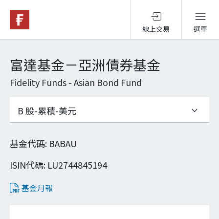
線上交易
選單
基金與配息
富達基金－亞洲債券基金
Fidelity Funds - Asian Bond Fund
永續投資
投資洞見
基金代碼
:
BABAU
投資解決方案
ISIN代碼
:
LU2744845194
基金月報
關於富達