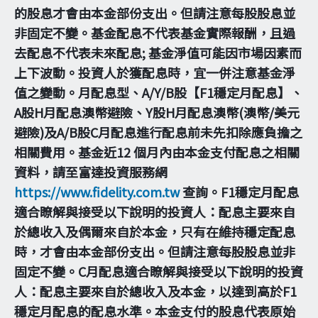
的股息才會由本金部份支出。但請注意每股股息並
非固定不變。基金配息不代表基金實際報酬，且過
去配息不代表未來配息; 基金淨值可能因市場因素而
上下波動。投資人於獲配息時，宜一併注意基金淨
值之變動。月配息型、A/Y/B股【F1穩定月配息】、
A股H月配息澳幣避險、Y股H月配息澳幣(澳幣/美元
避險)及A/B股C月配息進行配息前未先扣除應負擔之
相關費用。基金近12 個月內由本金支付配息之相關
資料，請至富達投資服務網
https://www.fidelity.com.tw
查詢。F1穩定月配息
適合瞭解與接受以下說明的投資人：配息主要來自
於總收入及偶爾來自於本金，只有在維持穩定配息
時，才會由本金部份支出。但請注意每股股息並非
固定不變。C月配息適合瞭解與接受以下說明的投資
人：配息主要來自於總收入及本金，以達到高於F1
穩定月配息的配息水準。本金支付的股息代表原始