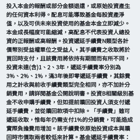
投入本金的報酬或部分金額退還，或原始投資產生
的任何資本利得。配息可能導致基金每股資產淨
值，以及可供未來投資使用的基金本金立即減少。
本金成長幅度可能縮減，高配息不代表投資人總投
資的正報酬或高報酬。投資遞延手續費N類型各計
價幣別受益權單位之受益人，其手續費之收取將於
買回時支付，且該費用將依持有期間而有所不同，
投資未達(含)1、2、3年，遞延手續費率分別為
3%、2%、1%，滿3年後即零遞延手續費，其餘費
用之計收與前收手續費類型完全相同，亦不加計分
銷費用，請詳閱基金公開說明書。投資B相關級別基
金不收申購手續費，但如提前贖回投資人須支付遞
延手續費，並從贖回款項中扣除。「手續費」雖可
遞延收取，惟每年仍需支付1%的分銷費，可能造成
實際負擔費用增加。該手續費依原始投資成本與贖
回時市價取兩者較低來計算。基金遞延手續費率：