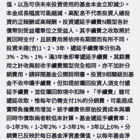
值，以及可供未來投資使用的基金本金立即減少。
本金成長幅度可能縮減，高配息不代表投資人總投
資的正報酬或高報酬。投資遞延手續費N類型各計
價幣別受益權單位之受益人，其手續費之收取將於
買回時支付，且該費用將依持有期間而有所不同，
投資未達(含)1、2、3年，遞延手續費率分別為
3%、2%、1%，滿3年後即零遞延手續費，其餘費
用之計收與前收手續費類型完全相同，亦不加計分
銷費用，請詳閱基金公開說明書。投資B相關級別基
金不收申購手續費，但如提前贖回投資人須支付遞
延手續費，並從贖回款項中扣除。「手續費」雖可
遞延收取，惟每年仍需支付1%的分銷費，可能造成
實際負擔費用增加。該手續費依原始投資成本與贖
回時市價取兩者較低來計算。基金遞延手續費率：
0-1年3%，1-2年2%，2-3年1%，3年以上0%。分
銷費已反映於每日基金淨資產價值，以每年基金淨