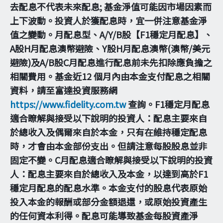
去配息不代表未來配息; 基金淨值可能因市場因素而
上下波動。投資人於獲配息時，宜一併注意基金淨
值之變動。月配息型、A/Y/B股【F1穩定月配息】、
A股H月配息澳幣避險、Y股H月配息澳幣(澳幣/美元
避險)及A/B股C月配息進行配息前未先扣除應負擔之
相關費用。基金近12 個月內由本金支付配息之相關
資料，請至富達投資服務網
https://www.fidelity.com.tw
查詢。F1穩定月配息
適合瞭解與接受以下說明的投資人：配息主要來自
於總收入及偶爾來自於本金，只有在維持穩定配息
時，才會由本金部份支出。但請注意每股股息並非
固定不變。C月配息適合瞭解與接受以下說明的投資
人：配息主要來自於總收入及本金，以達到高於F1
穩定月配息的配息水準。本金支付的股息代表原始
投入本金的報酬或部分金額退還，或原始投資產生
的任何資本利得。配息可能導致基金每股資產淨