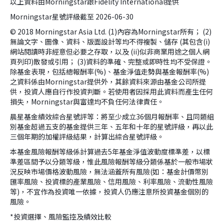
以上資料由Morningstar跟Fidelity International提供
Morningstar星號評級截至 2026-06-30
© 2018 Morningstar Asia Ltd. (1)內容為Morningstar所有； (2)
無論文字、圖像、資料、版面設計等均不得複製、儲存 (其包含(i)
網站閱讀時非經意但必要之存取，以及 (ii)似非商業用途之個人網
頁列印)散發或引用； (3)資料的準確、完整或即時性均不受保證。
除基金表現，包括總報酬率(%)、基金淨值走勢與基金報酬率(%)
之資料係由Morningstar提供外，其餘資料來源由基金公司所提
供，投資人應自行作投資判斷。若使用者因採用此資料而產生任何
損失，Morningstar與富達均不負任何法律責任。
晨星基金績效綜合星號評等：將至少成立36個月報酬率、且同類組
別基金超過五支的基金提供三年、五年和十年的星號評級，再以此
三個年期的加權評級結果，計算出綜合星號評級。
本基金風險報酬等級係計算過去5年基金淨值波動度標準差，以標
準差區間予以分類等級，惟此風險報酬等級分類係基於一般市場狀
況反映市場價格波動風險，無法涵蓋所有風險(如：基金計價幣別
匯率風險、投資標的產業風險、信用風險、利率風險、流動性風險
等)，不宜作為投資唯一依據，投資人仍應注意所投資基金個別的
風險。
*投資選擇、風險監控及績效比較