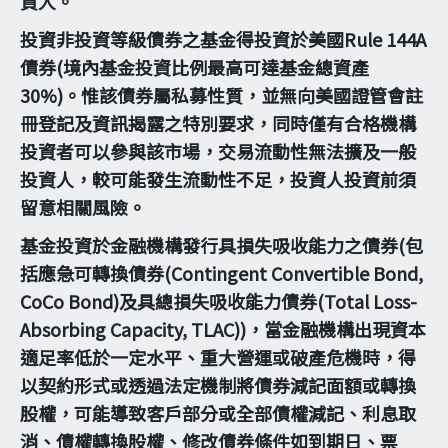
資人。
投資非投資等級債券之基金得投資於美國Rule 144A
債券(境內基金投資比例最高可達基金總資產
30%)。惟該債券屬私募性質，並無向美國證管會註
冊登記及資訊揭露之特別要求，同時僅有合格機構
投資者可以參與該市場，交易流動性無法擴及一般
投資人，較可能發生流動性不足，投資人投資前須
留意相關風險。
基金投資於金融機構發行具損失吸收能力之債券(包
括應急可轉換債券(Contingent Convertible Bond,
CoCo Bond)及具總損失吸收能力債券(Total Loss-
Absorbing Capacity, TLAC))，當金融機構出現資本
適足率低於一定水平、重大營運或破產危機時，得
以契約形式或透過法定機制將債券減記面額或轉換
股權，可能導致客戶部分或全部債權減記、利息取
消、債權轉換股權、修改債券條件如到期日、票