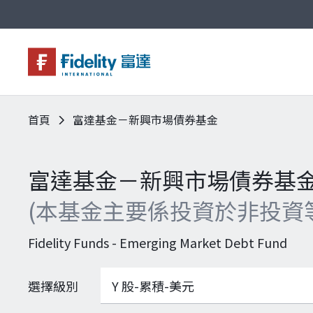
首頁
富達基金－新興市場債券基金
基金與配息
永續投資
投資洞見
投資解決方案
關於富達
企業永續
客戶服務
富達基金－新興市場債券基
(本基金主要係投資於非投資
Fidelity Funds - Emerging Market Debt Fund
選擇級別