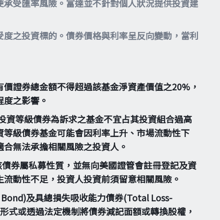
便承受匯率風險。富達並不針對個人狀況提供投資建
受度之投資標的。債券價格與利率呈反向變動，當利
價證券總金額不得超過該基金淨資產價值之20%，
程度之影響。
投資等級債券為訴求之基金不宜占其投資組合過高
資等級債券基金可能會因利率上升、市場流動性下
適合無法承擔相關風險之投資人。
。惟該債券屬私募性質，並無向美國證管會註冊登記及資
生流動性不足，投資人投資前須留意相關風險。
Bond)及具總損失吸收能力債券(Total Loss-
，得以契約形式或透過法定機制將債券減記面額或轉換股權，