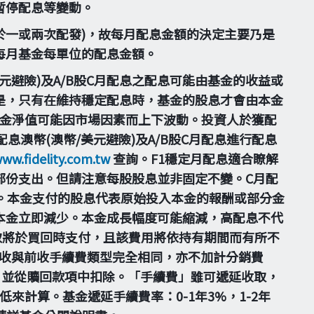
暫停配息等變動。
一或兩次配發)，故每月配息金額的決定主要乃是
每月基金每單位的配息金額。
美元避險)及A/B股C月配息之配息可能由基金的收益或
是，只有在維持穩定配息時，基金的股息才會由本金
基金淨值可能因市場因素而上下波動。投資人於獲配
息澳幣(澳幣/美元避險)及A/B股C月配息進行配息
www.fidelity.com.tw
查詢。F1穩定月配息適合瞭解
部份支出。但請注意每股股息並非固定不變。C月配
。本金支付的股息代表原始投入本金的報酬或部分金
本金立即減少。本金成長幅度可能縮減，高配息不代
取將於買回時支付，且該費用將依持有期間而有所不
之計收與前收手續費類型完全相同，亦不加計分銷費
，並從贖回款項中扣除。「手續費」雖可遞延收取，
計算。基金遞延手續費率：0-1年3%，1-2年