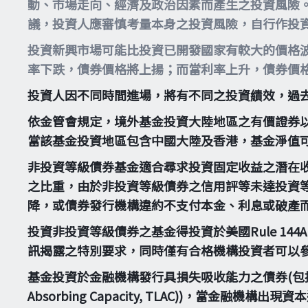
動、市場走向、經濟及政治因素而產生之投資風險
議，投資人應審慎考量本身之投資風險，自行作投
投資新興市場可能比投資已開發國家有較大的價格
率下跌，債券價格將上揚；而當利率上升，債券價
投資人因不同時間進場，將有不同之投資績效，過
依金管會規定，境外基金投資大陸地區之有價證券
當該基金投資地區包含中國大陸及香港，基金淨值
非投資等級債券基金適合尋求投資固定收益之潛在
之比重，由於非投資等級債券之信用評等未達投資
降，或債券發行機構違約不支付本金、利息或破產
投資非投資等級債券之基金得投資於美國Rule 14
訊揭露之特別要求，同時僅有合格機構投資者可以
基金投資於金融機構發行具損失吸收能力之債券(包括應急可轉換債券
Absorbing Capacity, TLAC))，