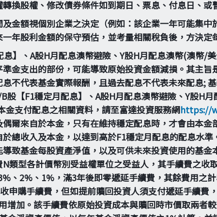
權轉換股權、修改債券條件如到期日、票息、付息日、或
間及金額視個別企業之決定（例如：該企業一年可能集中於
來一年股利金額的保守預估，並考量相關稅負後，方決定
定月配息】、A股H月配息澳幣避險、Y股H月配息澳幣(澳幣/
平準金支出的部份，可能導致原始投資金額減損。其主旨
息不代表基金實際報酬，且過去配息不代表未來配息; 
B股【F1穩定月配息】、A股H月配息澳幣避險、Y股H月配
由本金支付配息之相關資料，請至富達投資服務網
https://
及偶爾來自於本金，只有在維持穩定配息時，才會由本金
自於總收入及本金，以達到高於F1穩定月配息的配息水準
能導致基金每股資產淨值，以及可供未來投資使用的基金
費N類型各計價幣別受益權單位之受益人，其手續費之收
為3%、2%、1%，滿3年後即零遞延手續費，其餘費用
不收申購手續費，但如提前贖回投資人須支付遞延手續費
用增加。該手續費依原始投資成本與贖回時市價取兩者較低來