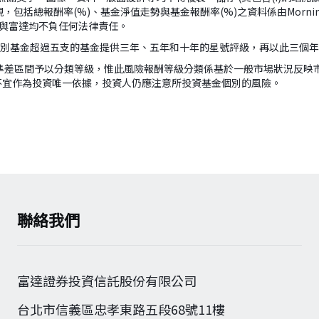
，包括總報酬率(%)、基金淨值走勢與基金報酬率(%)之資料係由Morn
ar與富達均不負任何法律責任。
組別基金超過五支的基金提供三年、五年和十年的星號評級，再以此三個
準差區間予以分類等級，惟此風險報酬等級分類係基於一般市場狀況反映
不宜作為投資唯一依據，投資人仍應注意所投資基金個別的風險。
聯絡我們
富達證券投資信託股份有限公司
台北市信義區忠孝東路五段68號11樓