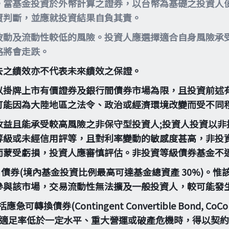
。當基金投資於外幣計算之證券，以台幣為基礎之投資人
資判斷，並應就投資結果自負其責。
波動及流動性較低的風險。投資人應選擇適合自身風險承
格將會走跌。
去之績效亦不代表未來績效之保證。
以掛牌上市有價證券及銀行間債券市場為限，且投資前述有
可能因為大陸地區之法令、政治或經濟環境改變而受不同
收益且能承受較高風險之非保守型投資人;投資人投資以非
等級或未經信用評等，且對利率變動的敏感度甚高，非投
而蒙受虧損，投資人應審慎評估。非投資等級債券基金不
4A 債券(境內基金投資比例最高可達基金總資產 30%)
參與該市場，交易流動性無法擴及一般投資人，較可能發
(Contingent Convertible Bond, CoCo 
當金融機構出現資本適足率低於一定水平、重大營運或破產危機時