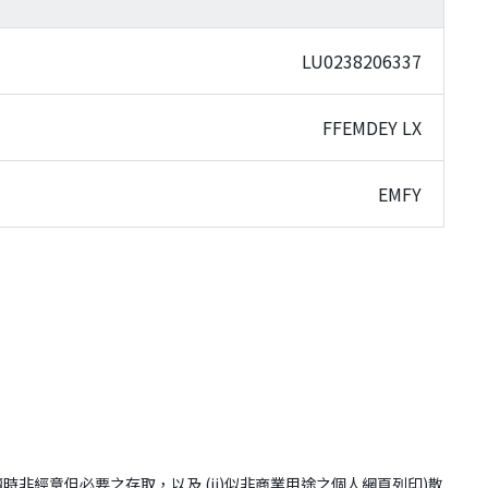
LU0238206337
FFEMDEY LX
EMFY
(i)網站閱讀時非經意但必要之存取，以及 (ii)似非商業用途之個人網頁列印)散