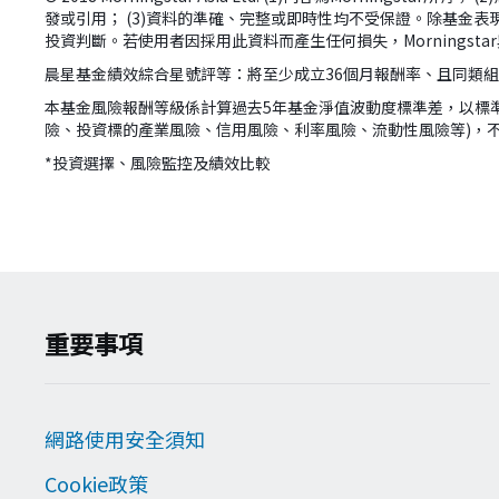
發或引用； (3)資料的準確、完整或即時性均不受保證。除基金表現
投資判斷。若使用者因採用此資料而產生任何損失，Morningst
晨星基金績效綜合星號評等：將至少成立36個月報酬率、且同類
本基金風險報酬等級係計算過去5年基金淨值波動度標準差，以標
險、投資標的產業風險、信用風險、利率風險、流動性風險等)，
*投資選擇、風險監控及績效比較
version:[release_26.7.5]
重要事項
網路使用安全須知
Cookie政策