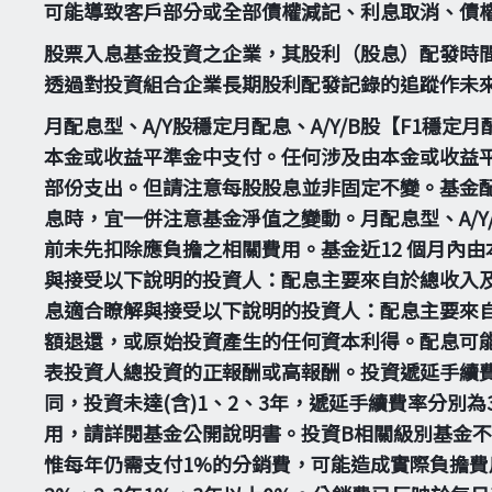
可能導致客戶部分或全部債權減記、利息取消、債
股票入息基金投資之企業，其股利（股息）配發時
透過對投資組合企業長期股利配發記錄的追蹤作未
月配息型、A/Y股穩定月配息、A/Y/B股【F1穩
本金或收益平準金中支付。任何涉及由本金或收益
部份支出。但請注意每股股息並非固定不變。基金配
息時，宜一併注意基金淨值之變動。月配息型、A/Y/
前未先扣除應負擔之相關費用。基金近12 個月內
與接受以下說明的投資人：配息主要來自於總收入
息適合瞭解與接受以下說明的投資人：配息主要來
額退還，或原始投資產生的任何資本利得。配息可
表投資人總投資的正報酬或高報酬。投資遞延手續
同，投資未達(含)1、2、3年，遞延手續費率分別
用，請詳閱基金公開說明書。投資B相關級別基金
惟每年仍需支付1%的分銷費，可能造成實際負擔費