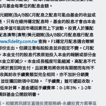
每月基金每單位的配息金額。
美元避險)及A/B股C月配息之配息可能由基金的收益或
是，只有在維持穩定配息時，基金的股息才會由本金
基金淨值可能因市場因素而上下波動。投資人於獲配
息澳幣(澳幣/美元避險)及A/B股C月配息進行配息
www.fidelity.com.tw
查詢。F1穩定月配息適合瞭解
部份支出。但請注意每股股息並非固定不變。C月配
。本金支付的股息代表原始投入本金的報酬或部分金
本金立即減少。本金成長幅度可能縮減，高配息不代
取將於買回時支付，且該費用將依持有期間而有所不
之計收與前收手續費類型完全相同，亦不加計分銷費
，並從贖回款項中扣除。「手續費」雖可遞延收取，
計算。基金遞延手續費率：0-1年3%，1-2年
並請詳基金公開說明書。
訊。相關資訊請至富達投資服務網-永續投資方案專區