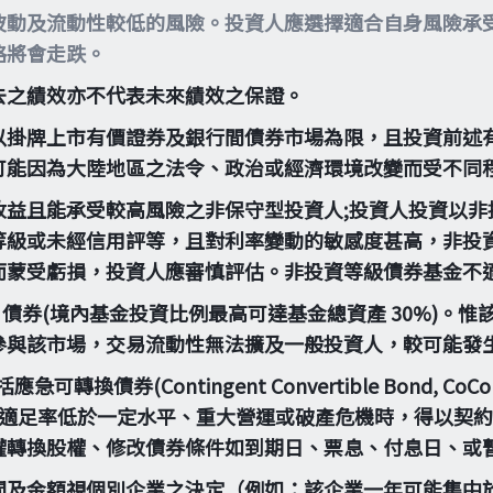
波動及流動性較低的風險。投資人應選擇適合自身風險承
格將會走跌。
去之績效亦不代表未來績效之保證。
以掛牌上市有價證券及銀行間債券市場為限，且投資前述有
可能因為大陸地區之法令、政治或經濟環境改變而受不同
收益且能承受較高風險之非保守型投資人;投資人投資以非
等級或未經信用評等，且對利率變動的敏感度甚高，非投
而蒙受虧損，投資人應審慎評估。非投資等級債券基金不
4A 債券(境內基金投資比例最高可達基金總資產 30%)
參與該市場，交易流動性無法擴及一般投資人，較可能發
(Contingent Convertible Bond, CoCo 
當金融機構出現資本適足率低於一定水平、重大營運或破產危機時
權轉換股權、修改債券條件如到期日、票息、付息日、或
間及金額視個別企業之決定（例如：該企業一年可能集中於