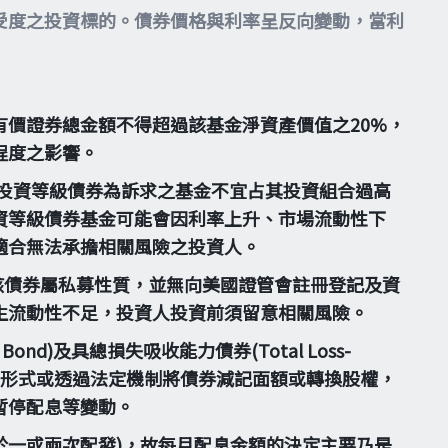
受度之投資標的。債券價格與利率呈反向變動，當利
價證券總金額不得超過該基金淨資產價值之20%，
程度之影響。
投資等級債券為訴求之基金不宜占其投資組合過高
資等級債券基金可能會因利率上升、市場流動性下
適合無法承擔相關風險之投資人。
。惟該債券屬私募性質，並無向美國證管會註冊登記及資
生流動性不足，投資人投資前須留意相關風險。
Bond)及具總損失吸收能力債券(Total Loss-
，得以契約形式或透過法定機制將債券減記面額或轉換股權，
暫停配息等變動。
一或兩次配發)，故每月配息金額的決定主要乃是