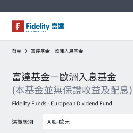
首頁
富達基金－歐洲入息基金
基金與配息
永續投資
投資洞見
投資解決方案
關於富達
企業永續
客戶服務
富達基金－歐洲入息基金
(本基金並無保證收益及配息)
Fidelity Funds - European Dividend Fund
選擇級別