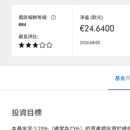
風險報酬等級
:
淨值 (歐元)
RR4
€24.6400
晨星評比
:
2026-08-05
基金
投資目標
本基金至少70%（通常為75%）的資產將投資於