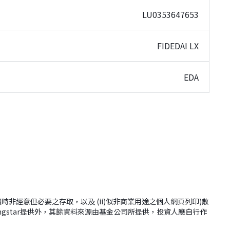
LU0353647653
FIDEDAI LX
EDA
(i)網站閱讀時非經意但必要之存取，以及 (ii)似非商業用途之個人網頁列印)散
ingstar提供外，其餘資料來源由基金公司所提供，投資人應自行作