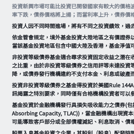
投資新興市場可能比投資已開發國家有較大的價格
率下跌，債券價格將上揚；而當利率上升，債券價
投資人因不同時間進場，將有不同之投資績效，過
依金管會規定，境外基金投資大陸地區之有價證券
當該基金投資地區包含中國大陸及香港，基金淨值
非投資等級債券基金適合尋求投資固定收益之潛在
之比重，由於非投資等級債券之信用評等未達投資
降，或債券發行機構違約不支付本金、利息或破產
投資非投資等級債券之基金得投資於美國Rule 14
訊揭露之特別要求，同時僅有合格機構投資者可以
基金投資於金融機構發行具損失吸收能力之債券(包括應急可轉換債券
Absorbing Capacity, TLAC))，
可能導致客戶部分或全部債權減記、利息取消、債
股票入息基金投資之企業，其股利（股息）配發時