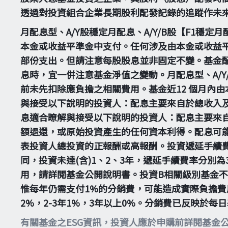
透過對投資組合企業長期股利配發記錄的追蹤作未
月配息型、A/Y股穩定月配息、A/Y/B股【F1穩
本金或收益平準金中支付。任何涉及由本金或收益
部份支出。但請注意每股股息並非固定不變。基金配
息時，宜一併注意基金淨值之變動。月配息型、A/Y/
前未先扣除應負擔之相關費用。基金近12 個月內
與接受以下說明的投資人：配息主要來自於總收入
息適合瞭解與接受以下說明的投資人：配息主要來
額退還，或原始投資產生的任何資本利得。配息可
表投資人總投資的正報酬或高報酬。投資遞延手續
同，投資未達(含)1、2、3年，遞延手續費率分別
用，請詳閱基金公開說明書。投資B相關級別基金
惟每年仍需支付1%的分銷費，可能造成實際負擔費
2%，2-3年1%，3年以上0%。分銷費已反映於
有關基金之ESG資訊，投資人應於申購前詳閱基金