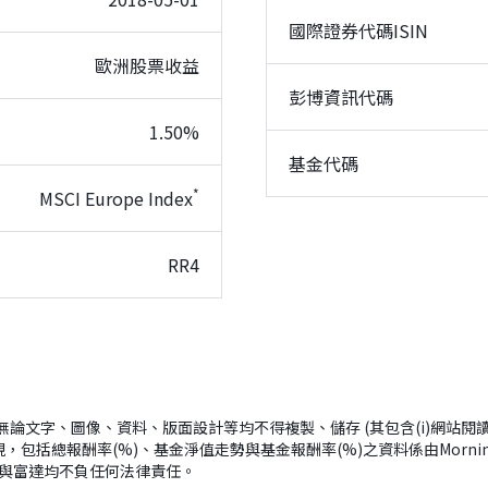
國際證券代碼ISIN
歐洲股票收益
彭博資訊代碼
1.50%
基金代碼
*
MSCI Europe Index
RR4
ingstar所有； (2)無論文字、圖像、資料、版面設計等均不得複製、儲存 (其包含
，包括總報酬率(%)、基金淨值走勢與基金報酬率(%)之資料係由Morn
ar與富達均不負任何法律責任。