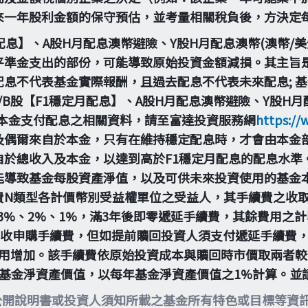
來一年股利金額的保守預估，並考量相關稅負後，方決定
定月配息】、A股H月配息澳幣避險、Y股H月配息澳幣(澳幣/
平準金支出的部份，可能導致原始投資金額減損。其主旨
息不代表基金實際報酬，且過去配息不代表未來配息; 
B股【F1穩定月配息】、A股H月配息澳幣避險、Y股H月配
由本金支付配息之相關資料，請至富達投資服務網
https://
及偶爾來自於本金，只有在維持穩定配息時，才會由本金
自於總收入及本金，以達到高於F1穩定月配息的配息水準
能導致基金每股資產淨值，以及可供未來投資使用的基金
費N類型各計價幣別受益權單位之受益人，其手續費之收
為3%、2%、1%，滿3年後即零遞延手續費，其餘費用
不收申購手續費，但如提前贖回投資人須支付遞延手續費
用增加。該手續費依原始投資成本與贖回時市價取兩者較低來
每日基金淨資產價值，以每年基金淨資產價值之1%計算。
公開說明書或投資人須知所載之基金所有特色或目標等資