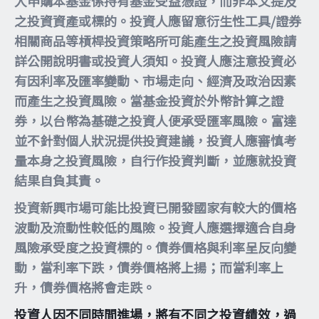
人申購本基金係持有基金受益憑證，而非本文提及
之投資資產或標的。投資人應留意衍生性工具/證券
相關商品等槓桿投資策略所可能產生之投資風險請
詳公開說明書或投資人須知。投資人應注意投資必
有因利率及匯率變動、市場走向、經濟及政治因素
而產生之投資風險。當基金投資於外幣計算之證
券，以台幣為基礎之投資人便承受匯率風險。富達
並不針對個人狀況提供投資建議，投資人應審慎考
量本身之投資風險，自行作投資判斷，並應就投資
結果自負其責。
投資新興市場可能比投資已開發國家有較大的價格
波動及流動性較低的風險。投資人應選擇適合自身
風險承受度之投資標的。債券價格與利率呈反向變
動，當利率下跌，債券價格將上揚；而當利率上
升，債券價格將會走跌。
投資人因不同時間進場，將有不同之投資績效，過