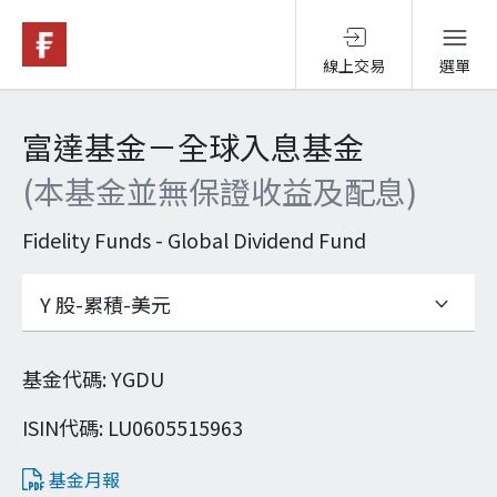
線上交易
選單
基金與配息
富達基金－全球入息基金
(本基金並無保證收益及配息)
永續投資
Fidelity Funds - Global Dividend Fund
投資洞見
投資解決方案
基金代碼
:
YGDU
ISIN代碼
:
LU0605515963
關於富達
基金月報