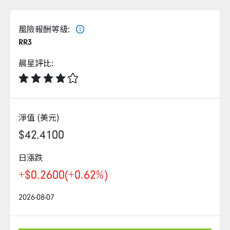
企業永續
風險報酬等級
:
客戶服務
RR3
晨星評比
:
線上交易
淨值 (美元)
$42.4100
日漲跌
+$0.2600
(+0.62%)
2026-08-07