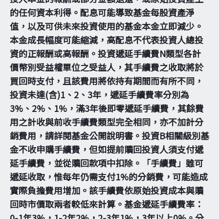
的任何資本利得。配息可能導致基金每股資產淨
值，以及可供未來投資使用的基金本金立即減少。
本金成長幅度可能縮減，高配息不代表投資人總投
資的正報酬或高報酬。投資遞延手續費N類型各計
價幣別受益權單位之受益人，其手續費之收取將於
買回時支付，且該費用將依持有期間而有所不同，
投資未達(含)1、2、3年，遞延手續費率分別為
3%、2%、1%，滿3年後即零遞延手續費，其餘費
用之計收與前收手續費類型完全相同，亦不加計分
銷費用，請詳閱基金公開說明書。投資B相關級別基
金不收申購手續費，但如提前贖回投資人須支付遞
延手續費，並從贖回款項中扣除。「手續費」雖可
遞延收取，惟每年仍需支付1%的分銷費，可能造成
實際負擔費用增加。該手續費依原始投資成本與贖
回時市價取兩者較低來計算。基金遞延手續費率：
0-1年3%，1-2年2%，2-3年1%，3年以上0%。分