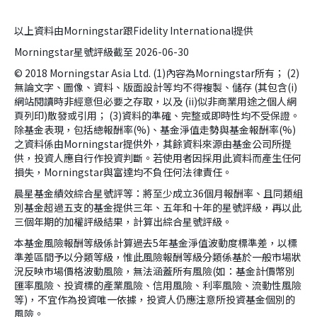
以上資料由Morningstar跟Fidelity International提供
Morningstar星號評級截至 2026-06-30
© 2018 Morningstar Asia Ltd. (1)內容為Morningstar所有； (2)
無論文字、圖像、資料、版面設計等均不得複製、儲存 (其包含(i)
網站閱讀時非經意但必要之存取，以及 (ii)似非商業用途之個人網
頁列印)散發或引用； (3)資料的準確、完整或即時性均不受保證。
除基金表現，包括總報酬率(%)、基金淨值走勢與基金報酬率(%)
之資料係由Morningstar提供外，其餘資料來源由基金公司所提
供，投資人應自行作投資判斷。若使用者因採用此資料而產生任何
損失，Morningstar與富達均不負任何法律責任。
晨星基金績效綜合星號評等：將至少成立36個月報酬率、且同類組
別基金超過五支的基金提供三年、五年和十年的星號評級，再以此
三個年期的加權評級結果，計算出綜合星號評級。
本基金風險報酬等級係計算過去5年基金淨值波動度標準差，以標
準差區間予以分類等級，惟此風險報酬等級分類係基於一般市場狀
況反映市場價格波動風險，無法涵蓋所有風險(如：基金計價幣別
匯率風險、投資標的產業風險、信用風險、利率風險、流動性風險
等)，不宜作為投資唯一依據，投資人仍應注意所投資基金個別的
風險。