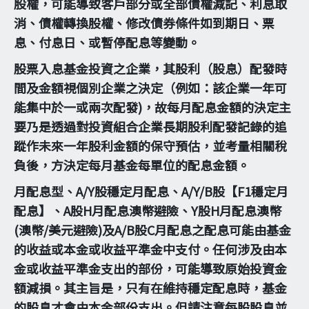
股權，可能導致客戶部分或全部債權減記、利息取
消、債權轉換股權、修改債券條件如到期日、票
息、付息日、或暫停配息等變動。
股票入息基金投資之企業，其股利（股息）配發時
間及金額視個別企業之決定（例如：該企業一年可
能集中於一或兩次配發)，故每月配息金額的決定主
要乃是透過對投資組合企業長期股利配發記錄的追
蹤作未來一年股利金額的保守預估，並考量相關稅
負後，方決定每月基金每單位的配息金額。
月配息型、A/Y股穩定月配息、A/Y/B股【F1穩定月
配息】、A股H月配息澳幣避險、Y股H月配息澳幣
(澳幣/美元避險)及A/B股C月配息之配息可能由基金
的收益或本金或收益平準金中支付。任何涉及由本
金或收益平準金支出的部份，可能導致原始投資金
額減損。其主旨是，只有在維持穩定配息時，基金
的股息才會由本金部份支出。但請注意每股股息並