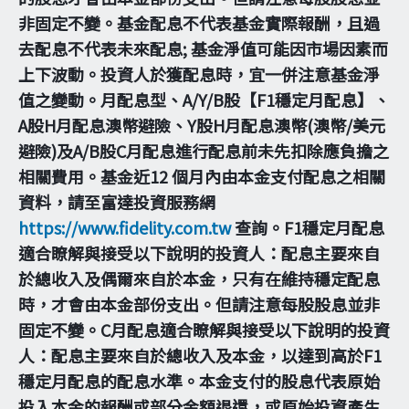
非固定不變。基金配息不代表基金實際報酬，且過
去配息不代表未來配息; 基金淨值可能因市場因素而
上下波動。投資人於獲配息時，宜一併注意基金淨
值之變動。月配息型、A/Y/B股【F1穩定月配息】、
A股H月配息澳幣避險、Y股H月配息澳幣(澳幣/美元
避險)及A/B股C月配息進行配息前未先扣除應負擔之
相關費用。基金近12 個月內由本金支付配息之相關
資料，請至富達投資服務網
https://www.fidelity.com.tw
查詢。F1穩定月配息
適合瞭解與接受以下說明的投資人：配息主要來自
於總收入及偶爾來自於本金，只有在維持穩定配息
時，才會由本金部份支出。但請注意每股股息並非
固定不變。C月配息適合瞭解與接受以下說明的投資
人：配息主要來自於總收入及本金，以達到高於F1
穩定月配息的配息水準。本金支付的股息代表原始
投入本金的報酬或部分金額退還，或原始投資產生