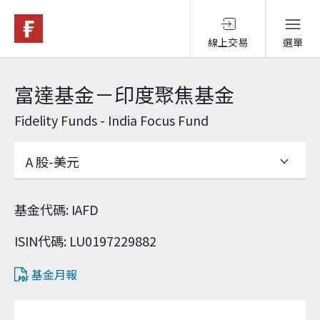
線上交易
選單
基金與配息
富達基金－印度聚焦基金
Fidelity Funds - India Focus Fund
永續投資
投資洞見
基金代碼
:
IAFD
投資解決方案
ISIN代碼
:
LU0197229882
基金月報
關於富達