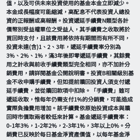
值，以及可供未來投資使用的基金本金立即減少。
本金成長幅度可能縮減，高配息不代表投資人總投
資的正報酬或高報酬。投資遞延手續費N類型各計
價幣別受益權單位之受益人，其手續費之收取將於
買回時支付，且該費用將依持有期間而有所不同，
投資未達(含)1、2、3年，遞延手續費率分別為
3%、2%、1%，滿3年後即零遞延手續費，其餘費
用之計收與前收手續費類型完全相同，亦不加計分
銷費用，請詳閱基金公開說明書。投資B相關級別基
金不收申購手續費，但如提前贖回投資人須支付遞
延手續費，並從贖回款項中扣除。「手續費」雖可
遞延收取，惟每年仍需支付1%的分銷費，可能造成
實際負擔費用增加。該手續費依原始投資成本與贖
回時市價取兩者較低來計算。基金遞延手續費率：
0-1年3%，1-2年2%，2-3年1%，3年以上0%。分
銷費已反映於每日基金淨資產價值，以每年基金淨