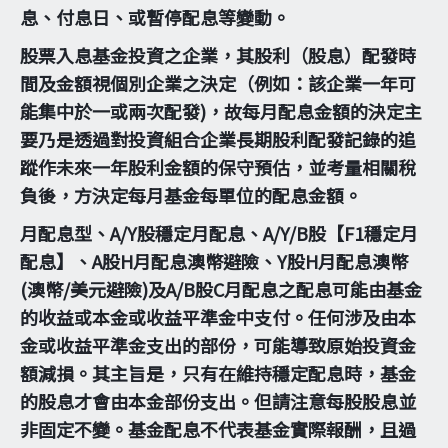
息、付息日、或暫停配息等變動。
股票入息基金投資之企業，其股利（股息）配發時
間及金額視個別企業之決定（例如：該企業一年可
能集中於一或兩次配發)，故每月配息金額的決定主
要乃是透過對投資組合企業長期股利配發記錄的追
蹤作未來一年股利金額的保守預估，並考量相關稅
負後，方決定每月基金每單位的配息金額。
月配息型、A/Y股穩定月配息、A/Y/B股【F1穩定月
配息】、A股H月配息澳幣避險、Y股H月配息澳幣
(澳幣/美元避險)及A/B股C月配息之配息可能由基金
的收益或本金或收益平準金中支付。任何涉及由本
金或收益平準金支出的部份，可能導致原始投資金
額減損。其主旨是，只有在維持穩定配息時，基金
的股息才會由本金部份支出。但請注意每股股息並
非固定不變。基金配息不代表基金實際報酬，且過