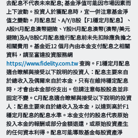
去配息不代表未來配息; 基金淨值可能因市場因素而
上下波動。投資人於獲配息時，宜一併注意基金淨
值之變動。月配息型、A/Y/B股【F1穩定月配息】、
A股H月配息澳幣避險、Y股H月配息澳幣(澳幣/美元
避險)及A/B股C月配息進行配息前未先扣除應負擔之
相關費用。基金近12 個月內由本金支付配息之相關
資料，請至富達投資服務網
https://www.fidelity.com.tw
查詢。F1穩定月配息
適合瞭解與接受以下說明的投資人：配息主要來自
於總收入及偶爾來自於本金，只有在維持穩定配息
時，才會由本金部份支出。但請注意每股股息並非
固定不變。C月配息適合瞭解與接受以下說明的投資
人：配息主要來自於總收入及本金，以達到高於F1
穩定月配息的配息水準。本金支付的股息代表原始
投入本金的報酬或部分金額退還，或原始投資產生
的任何資本利得。配息可能導致基金每股資產淨