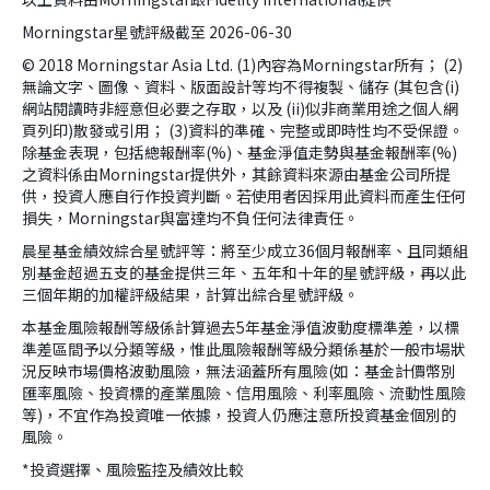
Morningstar星號評級截至 2026-06-30
© 2018 Morningstar Asia Ltd. (1)內容為Morningstar所有； (2)
無論文字、圖像、資料、版面設計等均不得複製、儲存 (其包含(i)
網站閱讀時非經意但必要之存取，以及 (ii)似非商業用途之個人網
頁列印)散發或引用； (3)資料的準確、完整或即時性均不受保證。
除基金表現，包括總報酬率(%)、基金淨值走勢與基金報酬率(%)
之資料係由Morningstar提供外，其餘資料來源由基金公司所提
供，投資人應自行作投資判斷。若使用者因採用此資料而產生任何
損失，Morningstar與富達均不負任何法律責任。
晨星基金績效綜合星號評等：將至少成立36個月報酬率、且同類組
別基金超過五支的基金提供三年、五年和十年的星號評級，再以此
三個年期的加權評級結果，計算出綜合星號評級。
本基金風險報酬等級係計算過去5年基金淨值波動度標準差，以標
準差區間予以分類等級，惟此風險報酬等級分類係基於一般市場狀
況反映市場價格波動風險，無法涵蓋所有風險(如：基金計價幣別
匯率風險、投資標的產業風險、信用風險、利率風險、流動性風險
等)，不宜作為投資唯一依據，投資人仍應注意所投資基金個別的
風險。
*投資選擇、風險監控及績效比較