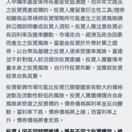
人申購本基金係持有基金受益憑證，而非本文提及
之投資資產或標的。投資人應留意衍生性工具/證券
相關商品等槓桿投資策略所可能產生之投資風險請
詳公開說明書或投資人須知。投資人應注意投資必
有因利率及匯率變動、市場走向、經濟及政治因素
而產生之投資風險。當基金投資於外幣計算之證
券，以台幣為基礎之投資人便承受匯率風險。富達
並不針對個人狀況提供投資建議，投資人應審慎考
量本身之投資風險，自行作投資判斷，並應就投資
結果自負其責。
投資新興市場可能比投資已開發國家有較大的價格
波動及流動性較低的風險。投資人應選擇適合自身
風險承受度之投資標的。債券價格與利率呈反向變
動，當利率下跌，債券價格將上揚；而當利率上
升，債券價格將會走跌。
投資人因不同時間進場，將有不同之投資績效，過