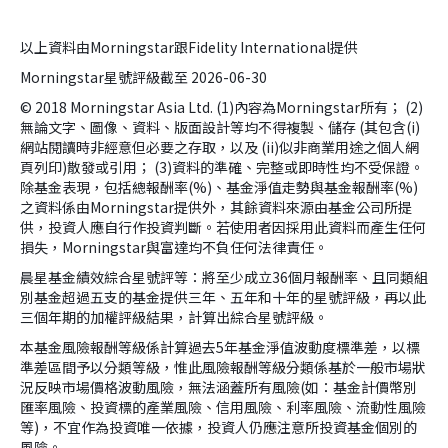
以上資料由Morningstar跟Fidelity International提供
Morningstar星號評級截至 2026-06-30
© 2018 Morningstar Asia Ltd. (1)內容為Morningstar所有； (2)
無論文字、圖像、資料、版面設計等均不得複製、儲存 (其包含(i)
網站閱讀時非經意但必要之存取，以及 (ii)似非商業用途之個人網
頁列印)散發或引用； (3)資料的準確、完整或即時性均不受保證。
除基金表現，包括總報酬率(%)、基金淨值走勢與基金報酬率(%)
之資料係由Morningstar提供外，其餘資料來源由基金公司所提
供，投資人應自行作投資判斷。若使用者因採用此資料而產生任何
損失，Morningstar與富達均不負任何法律責任。
晨星基金績效綜合星號評等：將至少成立36個月報酬率、且同類組
別基金超過五支的基金提供三年、五年和十年的星號評級，再以此
三個年期的加權評級結果，計算出綜合星號評級。
本基金風險報酬等級係計算過去5年基金淨值波動度標準差，以標
準差區間予以分類等級，惟此風險報酬等級分類係基於一般市場狀
況反映市場價格波動風險，無法涵蓋所有風險(如：基金計價幣別
匯率風險、投資標的產業風險、信用風險、利率風險、流動性風險
等)，不宜作為投資唯一依據，投資人仍應注意所投資基金個別的
風險。