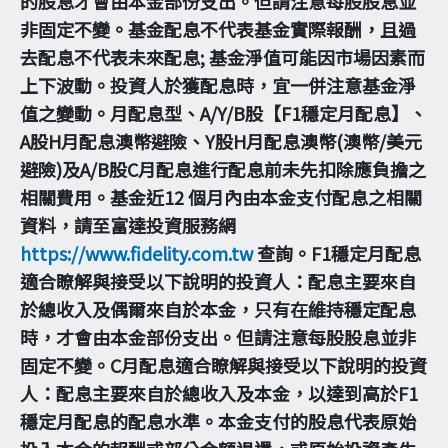
的股息才會由本金部份支出。但請注意每股股息並
非固定不變。基金配息不代表基金實際報酬，且過
去配息不代表未來配息; 基金淨值可能因市場因素而
上下波動。投資人於獲配息時，宜一併注意基金淨
值之變動。月配息型、A/Y/B股【F1穩定月配息】、
A股H月配息澳幣避險、Y股H月配息澳幣(澳幣/美元
避險)及A/B股C月配息進行配息前未先扣除應負擔之
相關費用。基金近12 個月內由本金支付配息之相關
資料，請至富達投資服務網
https://www.fidelity.com.tw
查詢。F1穩定月配息
適合瞭解與接受以下說明的投資人：配息主要來自
於總收入及偶爾來自於本金，只有在維持穩定配息
時，才會由本金部份支出。但請注意每股股息並非
固定不變。C月配息適合瞭解與接受以下說明的投資
人：配息主要來自於總收入及本金，以達到高於F1
穩定月配息的配息水準。本金支付的股息代表原始