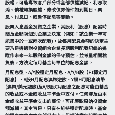
股權，可能導致客戶部分或全部債權減記、利息取
消、債權轉換股權、修改債券條件如到期日、票
息、付息日、或暫停配息等變動。
股票入息基金投資之企業，其股利（股息）配發時
間及金額視個別企業之決定（例如：該企業一年可
能集中於一或兩次配發)，故每月配息金額的決定主
要乃是透過對投資組合企業長期股利配發記錄的追
蹤作未來一年股利金額的保守預估，並考量相關稅
負後，方決定每月基金每單位的配息金額。
月配息型、A/Y股穩定月配息、A/Y/B股【F1穩定月
配息】、A股H月配息澳幣避險、Y股H月配息澳幣
(澳幣/美元避險)及A/B股C月配息之配息可能由基金
的收益或本金或收益平準金中支付。任何涉及由本
金或收益平準金支出的部份，可能導致原始投資金
額減損。其主旨是，只有在維持穩定配息時，基金