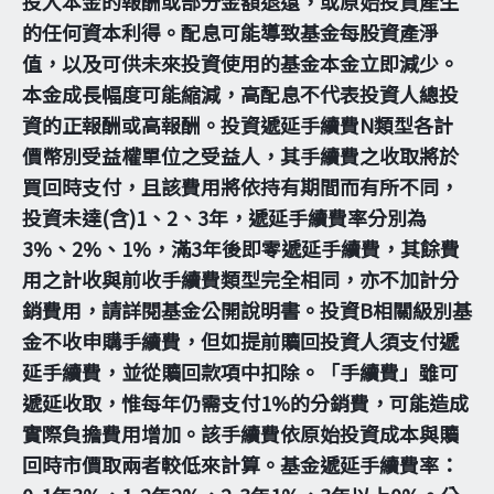
投入本金的報酬或部分金額退還，或原始投資產生
的任何資本利得。配息可能導致基金每股資產淨
值，以及可供未來投資使用的基金本金立即減少。
本金成長幅度可能縮減，高配息不代表投資人總投
資的正報酬或高報酬。投資遞延手續費N類型各計
價幣別受益權單位之受益人，其手續費之收取將於
買回時支付，且該費用將依持有期間而有所不同，
投資未達(含)1、2、3年，遞延手續費率分別為
3%、2%、1%，滿3年後即零遞延手續費，其餘費
用之計收與前收手續費類型完全相同，亦不加計分
銷費用，請詳閱基金公開說明書。投資B相關級別基
金不收申購手續費，但如提前贖回投資人須支付遞
延手續費，並從贖回款項中扣除。「手續費」雖可
遞延收取，惟每年仍需支付1%的分銷費，可能造成
實際負擔費用增加。該手續費依原始投資成本與贖
回時市價取兩者較低來計算。基金遞延手續費率：