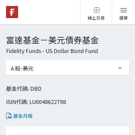
線上交易
選單
基金與配息
富達基金－美元債券基金
Fidelity Funds - US Dollar Bond Fund
永續投資
投資洞見
基金代碼
:
DBD
投資解決方案
ISIN代碼
:
LU0048622798
基金月報
關於富達