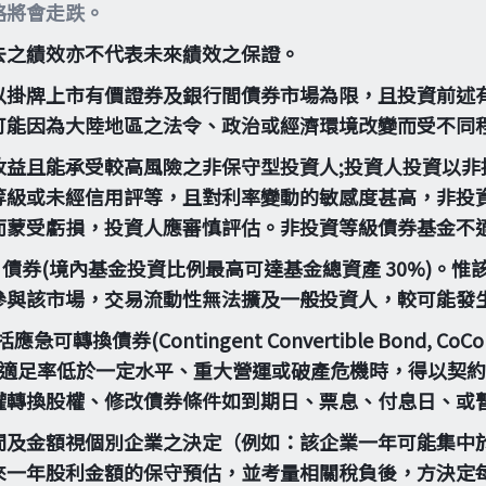
格將會走跌。
去之績效亦不代表未來績效之保證。
以掛牌上市有價證券及銀行間債券市場為限，且投資前述有
可能因為大陸地區之法令、政治或經濟環境改變而受不同
收益且能承受較高風險之非保守型投資人;投資人投資以非
等級或未經信用評等，且對利率變動的敏感度甚高，非投
而蒙受虧損，投資人應審慎評估。非投資等級債券基金不
4A 債券(境內基金投資比例最高可達基金總資產 30%)
參與該市場，交易流動性無法擴及一般投資人，較可能發
(Contingent Convertible Bond, CoCo 
當金融機構出現資本適足率低於一定水平、重大營運或破產危機時
權轉換股權、修改債券條件如到期日、票息、付息日、或
間及金額視個別企業之決定（例如：該企業一年可能集中於
來一年股利金額的保守預估，並考量相關稅負後，方決定