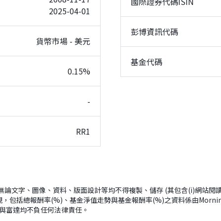
國際證券代碼ISIN
2025-04-01
彭博資訊代碼
貨幣市場 - 美元
基金代碼
0.15%
-
RR1
ingstar所有； (2)無論文字、圖像、資料、版面設計等均不得複製、儲存 (其包含
，包括總報酬率(%)、基金淨值走勢與基金報酬率(%)之資料係由Morn
ar與富達均不負任何法律責任。