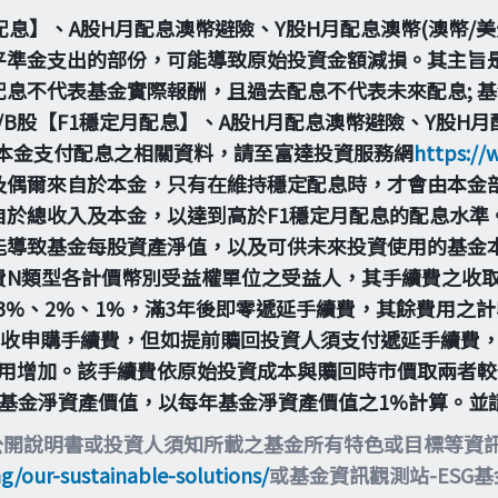
定月配息】、A股H月配息澳幣避險、Y股H月配息澳幣(澳幣/
平準金支出的部份，可能導致原始投資金額減損。其主旨
息不代表基金實際報酬，且過去配息不代表未來配息; 
B股【F1穩定月配息】、A股H月配息澳幣避險、Y股H月配
由本金支付配息之相關資料，請至富達投資服務網
https://
及偶爾來自於本金，只有在維持穩定配息時，才會由本金
自於總收入及本金，以達到高於F1穩定月配息的配息水準
能導致基金每股資產淨值，以及可供未來投資使用的基金
費N類型各計價幣別受益權單位之受益人，其手續費之收
為3%、2%、1%，滿3年後即零遞延手續費，其餘費用
不收申購手續費，但如提前贖回投資人須支付遞延手續費
用增加。該手續費依原始投資成本與贖回時市價取兩者較低來
每日基金淨資產價值，以每年基金淨資產價值之1%計算。
公開說明書或投資人須知所載之基金所有特色或目標等資
ng/our-sustainable-solutions/
或基金資訊觀測站-ESG