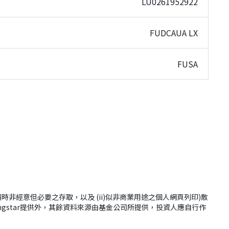
LU0261952922
FUDCAUA LX
FUSA
(i)網站閱讀時非經意但必要之存取，以及 (ii)似非商業用途之個人網頁列印)散
ingstar提供外，其餘資料來源由基金公司所提供，投資人應自行作