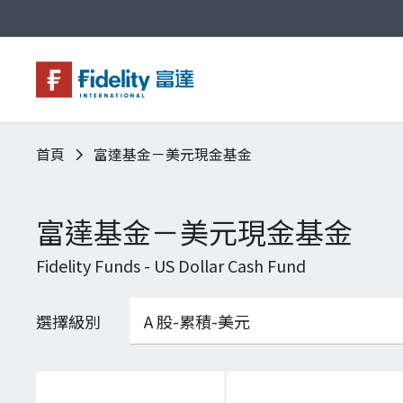
首頁
富達基金－美元現金基金
基金與配息
永續投資
投資洞見
投資解決方案
關於富達
企業永續
客戶服務
富達基金－美元現金基金
Fidelity Funds - US Dollar Cash Fund
選擇級別