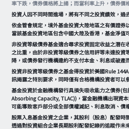
率下跌，債券價格將上揚；而當利率上升，債券價
投資人因不同時間進場，將有不同之投資績效，過
依金管會規定，境外基金投資大陸地區之有價證券
當該基金投資地區包含中國大陸及香港，基金淨值
非投資等級債券基金適合尋求投資固定收益之潛在
之比重，由於非投資等級債券之信用評等未達投資
降，或債券發行機構違約不支付本金、利息或破產
投資非投資等級債券之基金得投資於美國Rule 14
訊揭露之特別要求，同時僅有合格機構投資者可以
基金投資於金融機構發行具損失吸收能力之債券(包括應急可轉換債券
Absorbing Capacity, TLAC))，
可能導致客戶部分或全部債權減記、利息取消、債
股票入息基金投資之企業，其股利（股息）配發時
透過對投資組合企業長期股利配發記錄的追蹤作未