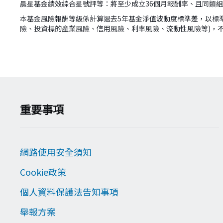
晨星基金績效綜合星號評等：將至少成立36個月報酬率、且同類
本基金風險報酬等級係計算過去5年基金淨值波動度標準差，以標
險、投資標的產業風險、信用風險、利率風險、流動性風險等)，
version:[release_26.7.5]
重要事項
網路使用安全須知
Cookie政策
個人資料保護法告知事項
舉報方案