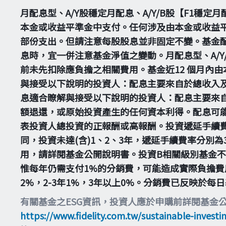
月配息型、A/Y股穩定月配息、A/Y/B股【F1穩
本金或收益平準金中支付。任何涉及由本金或收益
部份支出。但請注意每股股息並非固定不變。基金配
息時，宜一併注意基金淨值之變動。月配息型、A/Y/
前未先扣除應負擔之相關費用。基金近12 個月內
與接受以下說明的投資人：配息主要來自於總收入
息適合瞭解與接受以下說明的投資人：配息主要來
額退還，或原始投資產生的任何資本利得。配息可
表投資人總投資的正報酬或高報酬。投資遞延手續
同，投資未達(含)1、2、3年，遞延手續費率分別
用，請詳閱基金公開說明書。投資B相關級別基金
惟每年仍需支付1%的分銷費，可能造成實際負擔費
2%，2-3年1%，3年以上0%。分銷費已反映於
有關基金之ESG資訊，投資人應於申購前詳閱基金
https://www.fidelity.com.tw/sustainable-investi