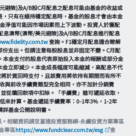
美元避險)及A/B股C月配息之配息可能由基金的收益或
是，只有在維持穩定配息時，基金的股息才會由本金
基金淨值可能因市場因素而上下波動。投資人於獲配
息澳幣(澳幣/美元避險)及A/B股C月配息進行配息
www.fidelity.com.tw
查詢。F1穩定月配息適合瞭解
部份支出。但請注意每股股息並非固定不變。C月配
。本金支付的股息代表原始投入本金的報酬或部分金
本金立即減少。本金成長幅度可能縮減，高配息不代
取將於買回時支付，且該費用將依持有期間而有所不
之計收與前收手續費類型完全相同，亦不加計分銷費
，並從贖回款項中扣除。「手續費」雖可遞延收取，
計算。基金遞延手續費率：0-1年3%，1-2年
並請詳基金公開說明書。
訊。相關資訊請至富達投資服務網-永續投資方案專區
基金專區
https://www.fundclear.com.tw/esg
查