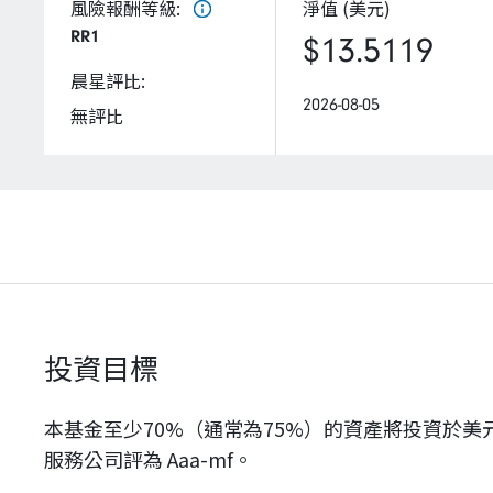
風險報酬等級
:
淨值 (美元)
RR1
$13.5119
晨星評比
:
2026-08-05
無評比
投資目標
本基金至少70%（通常為75%）的資產將投資於
服務公司評為 Aaa-mf。