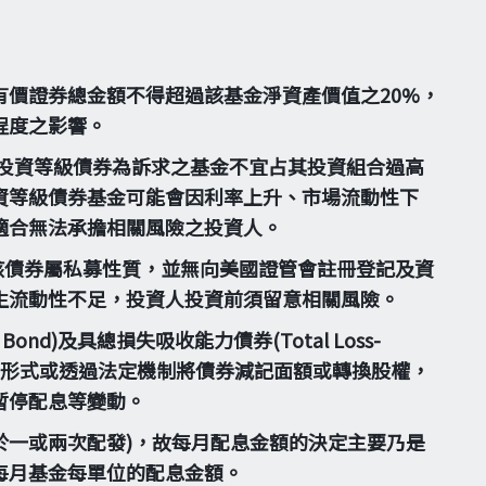
價證券總金額不得超過該基金淨資產價值之20%，
程度之影響。
投資等級債券為訴求之基金不宜占其投資組合過高
資等級債券基金可能會因利率上升、市場流動性下
適合無法承擔相關風險之投資人。
。惟該債券屬私募性質，並無向美國證管會註冊登記及資
生流動性不足，投資人投資前須留意相關風險。
Bond)及具總損失吸收能力債券(Total Loss-
，得以契約形式或透過法定機制將債券減記面額或轉換股權，
暫停配息等變動。
一或兩次配發)，故每月配息金額的決定主要乃是
每月基金每單位的配息金額。