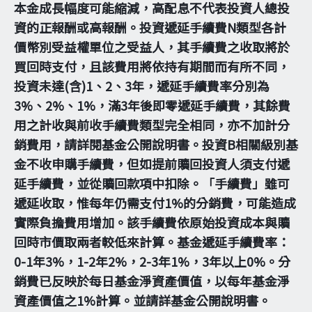
本金成長幅度可能縮減，高配息不代表投資人總投
資的正報酬或高報酬。投資遞延手續費N類型各計
價幣別受益權單位之受益人，其手續費之收取將於
買回時支付，且該費用將依持有期間而有所不同，
投資未達(含)1、2、3年，遞延手續費率分別為
3%、2%、1%，滿3年後即零遞延手續費，其餘費
用之計收與前收手續費類型完全相同，亦不加計分
銷費用，請詳閱基金公開說明書。投資B相關級別基
金不收申購手續費，但如提前贖回投資人須支付遞
延手續費，並從贖回款項中扣除。「手續費」雖可
遞延收取，惟每年仍需支付1%的分銷費，可能造成
實際負擔費用增加。該手續費依原始投資成本與贖
回時市價取兩者較低來計算。基金遞延手續費率：
0-1年3%，1-2年2%，2-3年1%，3年以上0%。分
銷費已反映於每日基金淨資產價值，以每年基金淨
資產價值之1%計算。並請詳基金公開說明書。