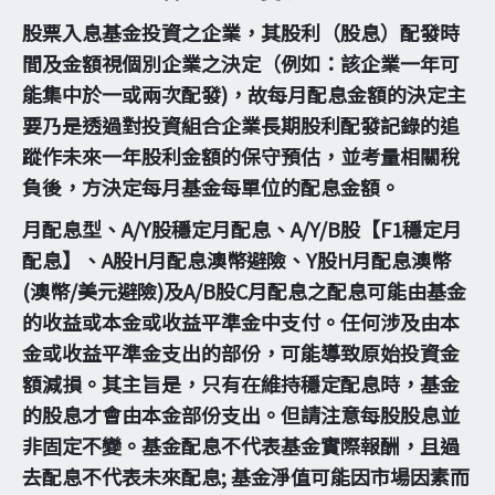
股票入息基金投資之企業，其股利（股息）配發時
間及金額視個別企業之決定（例如：該企業一年可
能集中於一或兩次配發)，故每月配息金額的決定主
要乃是透過對投資組合企業長期股利配發記錄的追
蹤作未來一年股利金額的保守預估，並考量相關稅
負後，方決定每月基金每單位的配息金額。
月配息型、A/Y股穩定月配息、A/Y/B股【F1穩定月
配息】、A股H月配息澳幣避險、Y股H月配息澳幣
(澳幣/美元避險)及A/B股C月配息之配息可能由基金
的收益或本金或收益平準金中支付。任何涉及由本
金或收益平準金支出的部份，可能導致原始投資金
額減損。其主旨是，只有在維持穩定配息時，基金
的股息才會由本金部份支出。但請注意每股股息並
非固定不變。基金配息不代表基金實際報酬，且過
去配息不代表未來配息; 基金淨值可能因市場因素而