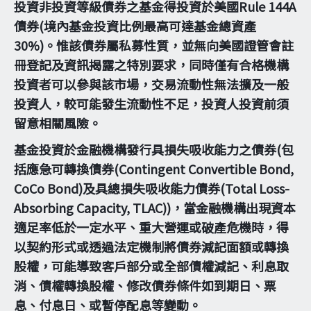
投資非投資等級債券之基金得投資於美國Rule 144A
債券(境內基金投資比例最高可達基金總資產
30%)。惟該債券屬私募性質，並無向美國證管會註
冊登記及資訊揭露之特別要求，同時僅有合格機構
投資者可以參與該市場，交易流動性無法擴及一般
投資人，較可能發生流動性不足，投資人投資前須
留意相關風險。
基金投資於金融機構發行具損失吸收能力之債券(包
括應急可轉換債券(Contingent Convertible Bond,
CoCo Bond)及具總損失吸收能力債券(Total Loss-
Absorbing Capacity, TLAC))，當金融機構出現資本
適足率低於一定水平、重大營運或破產危機時，得
以契約形式或透過法定機制將債券減記面額或轉換
股權，可能導致客戶部分或全部債權減記、利息取
消、債權轉換股權、修改債券條件如到期日、票
息、付息日、或暫停配息等變動。