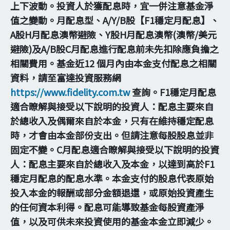
上下波動。投資人於獲配息時，宜一併注意基金淨
值之變動。月配息型、A/Y/B股【F1穩定月配息】、
A股H月配息澳幣避險、Y股H月配息澳幣(澳幣/美元
避險)及A/B股C月配息進行配息前未先扣除應負擔之
相關費用。基金近12 個月內由本金支付配息之相關
資料，請至富達投資服務網
https://www.fidelity.com.tw
查詢。F1穩定月配息
適合瞭解與接受以下說明的投資人：配息主要來自
於總收入及偶爾來自於本金，只有在維持穩定配息
時，才會由本金部份支出。但請注意每股股息並非
固定不變。C月配息適合瞭解與接受以下說明的投資
人：配息主要來自於總收入及本金，以達到高於F1
穩定月配息的配息水準。本金支付的股息代表原始
投入本金的報酬或部分金額退還，或原始投資產生
的任何資本利得。配息可能導致基金每股資產淨
值，以及可供未來投資使用的基金本金立即減少。