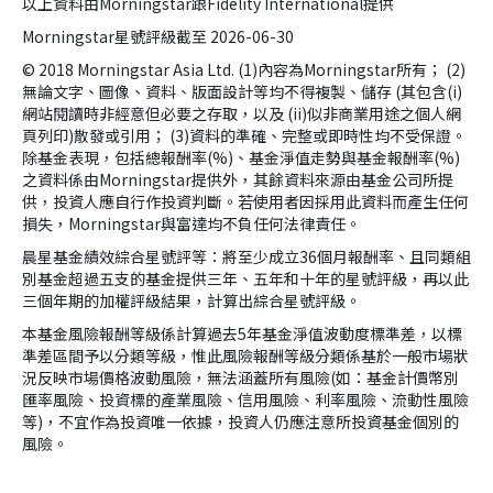
以上資料由Morningstar跟Fidelity International提供
Morningstar星號評級截至 2026-06-30
© 2018 Morningstar Asia Ltd. (1)內容為Morningstar所有； (2)
無論文字、圖像、資料、版面設計等均不得複製、儲存 (其包含(i)
網站閱讀時非經意但必要之存取，以及 (ii)似非商業用途之個人網
頁列印)散發或引用； (3)資料的準確、完整或即時性均不受保證。
除基金表現，包括總報酬率(%)、基金淨值走勢與基金報酬率(%)
之資料係由Morningstar提供外，其餘資料來源由基金公司所提
供，投資人應自行作投資判斷。若使用者因採用此資料而產生任何
損失，Morningstar與富達均不負任何法律責任。
晨星基金績效綜合星號評等：將至少成立36個月報酬率、且同類組
別基金超過五支的基金提供三年、五年和十年的星號評級，再以此
三個年期的加權評級結果，計算出綜合星號評級。
本基金風險報酬等級係計算過去5年基金淨值波動度標準差，以標
準差區間予以分類等級，惟此風險報酬等級分類係基於一般市場狀
況反映市場價格波動風險，無法涵蓋所有風險(如：基金計價幣別
匯率風險、投資標的產業風險、信用風險、利率風險、流動性風險
等)，不宜作為投資唯一依據，投資人仍應注意所投資基金個別的
風險。
version:[release_26.7.5]