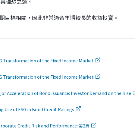
為其理想之選。
長期目標相關，因此非常適合年期較長的收益投資。
sformation of the Fixed Income Market
sformation of the Fixed Income Market
eleration of Bond Issuance: Investor Demand on the Rise
g Use of ESG in Bond Credit Ratings
orporate Credit Risk and Performance: 第2頁