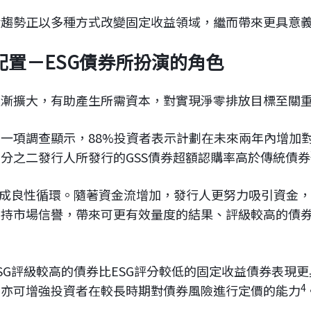
趨勢正以多種方式改變固定收益領域，繼而帶來更具意義
本配置－ESG債券所扮演的角色
逐漸擴大，有助產生所需資本，對實現淨零排放目標至關
一項調查顯示，88%投資者表示計劃在未來兩年內增加對
分之二發行人所發行的GSS債券超額認購率高於傳統債券
形成良性循環。隨著資金流增加，發行人更努力吸引資金
支持市場信譽，帶來可更有效量度的結果、評級較高的債
SG評級較高的債券比ESG評分較低的固定收益債券表現更
4
，亦可增強投資者在較長時期對債券風險進行定價的能力