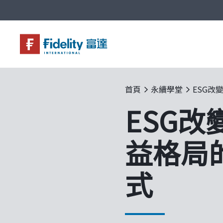
基金與配息
永續投資
投資洞見
投資解決方案
關於富達
企業永續
客戶服務
首頁
永續學堂
ESG改
ESG改
益格局
式