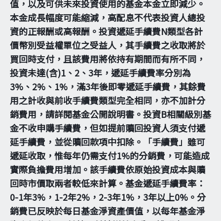
值，以及可供未來投資使用的基金本金立即減少。
本金成長幅度可能縮減，高配息不代表投資人總投
資的正報酬或高報酬。投資遞延手續費N類型各計
價幣別受益權單位之受益人，其手續費之收取將於
買回時支付，且該費用將依持有期間而有所不同，
投資未達(含)1、2、3年，遞延手續費率分別為
3%、2%、1%，滿3年後即零遞延手續費，其餘費
用之計收與前收手續費類型完全相同，亦不加計分
銷費用，請詳閱基金公開說明書。投資B相關級別基
金不收申購手續費，但如提前贖回投資人須支付遞
延手續費，並從贖回款項中扣除。「手續費」雖可
遞延收取，惟每年仍需支付1%的分銷費，可能造成
實際負擔費用增加。該手續費依原始投資成本與贖
回時市價取兩者較低來計算。基金遞延手續費率：
0-1年3%，1-2年2%，2-3年1%，3年以上0%。分
銷費已反映於每日基金淨資產價值，以每年基金淨