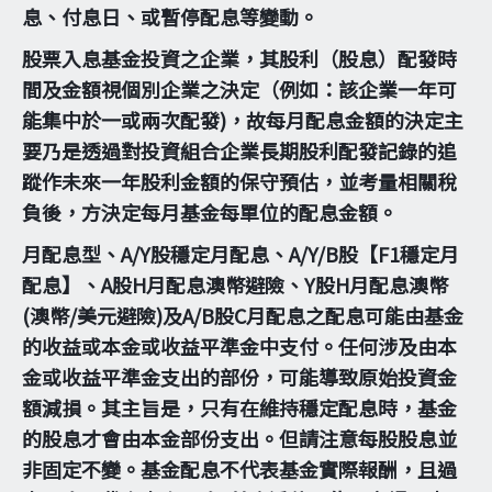
息、付息日、或暫停配息等變動。
股票入息基金投資之企業，其股利（股息）配發時
間及金額視個別企業之決定（例如：該企業一年可
能集中於一或兩次配發)，故每月配息金額的決定主
要乃是透過對投資組合企業長期股利配發記錄的追
蹤作未來一年股利金額的保守預估，並考量相關稅
負後，方決定每月基金每單位的配息金額。
月配息型、A/Y股穩定月配息、A/Y/B股【F1穩定月
配息】、A股H月配息澳幣避險、Y股H月配息澳幣
(澳幣/美元避險)及A/B股C月配息之配息可能由基金
的收益或本金或收益平準金中支付。任何涉及由本
金或收益平準金支出的部份，可能導致原始投資金
額減損。其主旨是，只有在維持穩定配息時，基金
的股息才會由本金部份支出。但請注意每股股息並
非固定不變。基金配息不代表基金實際報酬，且過