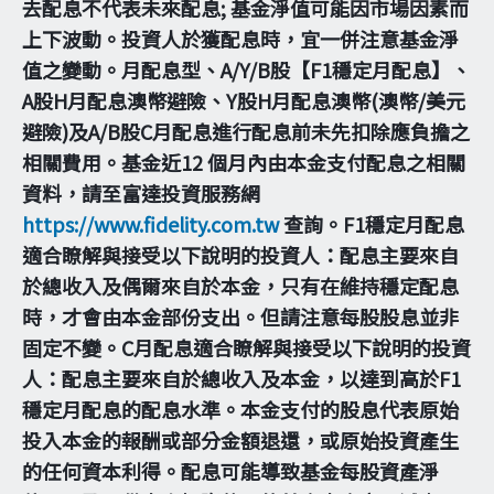
去配息不代表未來配息; 基金淨值可能因市場因素而
上下波動。投資人於獲配息時，宜一併注意基金淨
值之變動。月配息型、A/Y/B股【F1穩定月配息】、
A股H月配息澳幣避險、Y股H月配息澳幣(澳幣/美元
避險)及A/B股C月配息進行配息前未先扣除應負擔之
相關費用。基金近12 個月內由本金支付配息之相關
資料，請至富達投資服務網
https://www.fidelity.com.tw
查詢。F1穩定月配息
適合瞭解與接受以下說明的投資人：配息主要來自
於總收入及偶爾來自於本金，只有在維持穩定配息
時，才會由本金部份支出。但請注意每股股息並非
固定不變。C月配息適合瞭解與接受以下說明的投資
人：配息主要來自於總收入及本金，以達到高於F1
穩定月配息的配息水準。本金支付的股息代表原始
投入本金的報酬或部分金額退還，或原始投資產生
的任何資本利得。配息可能導致基金每股資產淨