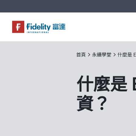
基金與配息
永續投資
投資洞見
投資解決方案
關於富達
企業永續
客戶服務
首頁
永續學堂
什麼是 E
什麼是 
資？