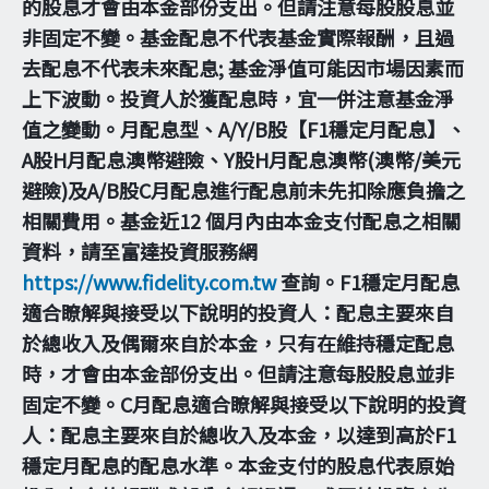
的股息才會由本金部份支出。但請注意每股股息並
非固定不變。基金配息不代表基金實際報酬，且過
去配息不代表未來配息; 基金淨值可能因市場因素而
上下波動。投資人於獲配息時，宜一併注意基金淨
值之變動。月配息型、A/Y/B股【F1穩定月配息】、
A股H月配息澳幣避險、Y股H月配息澳幣(澳幣/美元
避險)及A/B股C月配息進行配息前未先扣除應負擔之
相關費用。基金近12 個月內由本金支付配息之相關
資料，請至富達投資服務網
https://www.fidelity.com.tw
查詢。F1穩定月配息
適合瞭解與接受以下說明的投資人：配息主要來自
於總收入及偶爾來自於本金，只有在維持穩定配息
時，才會由本金部份支出。但請注意每股股息並非
固定不變。C月配息適合瞭解與接受以下說明的投資
人：配息主要來自於總收入及本金，以達到高於F1
穩定月配息的配息水準。本金支付的股息代表原始