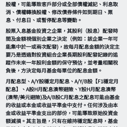
股權，可能導致客戶部分或全部債權減記、利息取
消、債權轉換股權、修改債券條件如到期日、票
息、付息日、或暫停配息等變動。
股票入息基金投資之企業，其股利（股息）配發時
間及金額視個別企業之決定（例如：該企業一年可
能集中於一或兩次配發)，故每月配息金額的決定主
要乃是透過對投資組合企業長期股利配發記錄的追
蹤作未來一年股利金額的保守預估，並考量相關稅
負後，方決定每月基金每單位的配息金額。
月配息型、A/Y股穩定月配息、A/Y/B股【F1穩定月
配息】、A股H月配息澳幣避險、Y股H月配息澳幣
(澳幣/美元避險)及A/B股C月配息之配息可能由基金
的收益或本金或收益平準金中支付。任何涉及由本
金或收益平準金支出的部份，可能導致原始投資金
額減損。其主旨是，只有在維持穩定配息時，基金