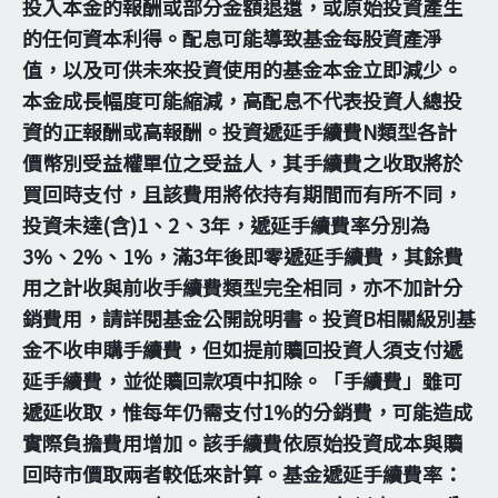
投入本金的報酬或部分金額退還，或原始投資產生
的任何資本利得。配息可能導致基金每股資產淨
值，以及可供未來投資使用的基金本金立即減少。
本金成長幅度可能縮減，高配息不代表投資人總投
資的正報酬或高報酬。投資遞延手續費N類型各計
價幣別受益權單位之受益人，其手續費之收取將於
買回時支付，且該費用將依持有期間而有所不同，
投資未達(含)1、2、3年，遞延手續費率分別為
3%、2%、1%，滿3年後即零遞延手續費，其餘費
用之計收與前收手續費類型完全相同，亦不加計分
銷費用，請詳閱基金公開說明書。投資B相關級別基
金不收申購手續費，但如提前贖回投資人須支付遞
延手續費，並從贖回款項中扣除。「手續費」雖可
遞延收取，惟每年仍需支付1%的分銷費，可能造成
實際負擔費用增加。該手續費依原始投資成本與贖
回時市價取兩者較低來計算。基金遞延手續費率：