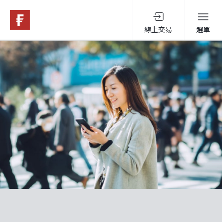
線上交易
選單
基金與配息
永續投資
投資洞見
投資解決方案
關於富達