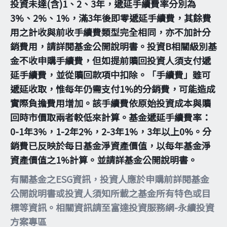
投資未達(含)1、2、3年，遞延手續費率分別為
3%、2%、1%，滿3年後即零遞延手續費，其餘費
用之計收與前收手續費類型完全相同，亦不加計分
銷費用，請詳閱基金公開說明書。投資B相關級別基
金不收申購手續費，但如提前贖回投資人須支付遞
延手續費，並從贖回款項中扣除。「手續費」雖可
遞延收取，惟每年仍需支付1%的分銷費，可能造成
實際負擔費用增加。該手續費依原始投資成本與贖
回時市價取兩者較低來計算。基金遞延手續費率：
0-1年3%，1-2年2%，2-3年1%，3年以上0%。分
銷費已反映於每日基金淨資產價值，以每年基金淨
資產價值之1%計算。並請詳基金公開說明書。
有關基金之ESG資訊，投資人應於申購前詳閱基金
公開說明書或投資人須知所載之基金所有特色或目
標等資訊。相關資訊請至富達投資服務網-永續投資
方案專區