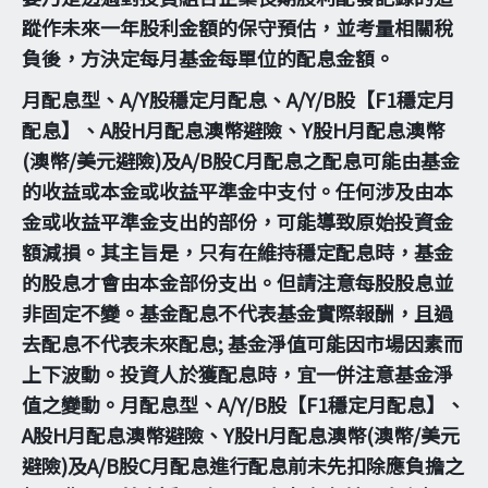
蹤作未來一年股利金額的保守預估，並考量相關稅
負後，方決定每月基金每單位的配息金額。
月配息型、A/Y股穩定月配息、A/Y/B股【F1穩定月
配息】、A股H月配息澳幣避險、Y股H月配息澳幣
(澳幣/美元避險)及A/B股C月配息之配息可能由基金
的收益或本金或收益平準金中支付。任何涉及由本
金或收益平準金支出的部份，可能導致原始投資金
額減損。其主旨是，只有在維持穩定配息時，基金
的股息才會由本金部份支出。但請注意每股股息並
非固定不變。基金配息不代表基金實際報酬，且過
去配息不代表未來配息; 基金淨值可能因市場因素而
上下波動。投資人於獲配息時，宜一併注意基金淨
值之變動。月配息型、A/Y/B股【F1穩定月配息】、
A股H月配息澳幣避險、Y股H月配息澳幣(澳幣/美元
避險)及A/B股C月配息進行配息前未先扣除應負擔之