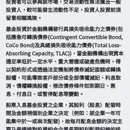
投資者可以參與該市場，交易流動性無法擴及一般
投資人，較可能發生流動性不足，投資人投資前須
留意相關風險。
基金投資於金融機構發行具損失吸收能力之債券(包
括應急可轉換債券(Contingent Convertible Bond,
CoCo Bond)及具總損失吸收能力債券(Total Loss-
Absorbing Capacity, TLAC))，當金融機構出現資本
適足率低於一定水平、重大營運或破產危機時，得
以契約形式或透過法定機制將債券減記面額或轉換
股權，可能導致客戶部分或全部債權減記、利息取
消、債權轉換股權、修改債券條件如到期日、票
息、付息日、或暫停配息等變動。
股票入息基金投資之企業，其股利（股息）配發時
間及金額視個別企業之決定（例如：該企業一年可
能集中於一或兩次配發)，故每月配息金額的決定主
要乃是透過對投資組合企業長期股利配發記錄的追