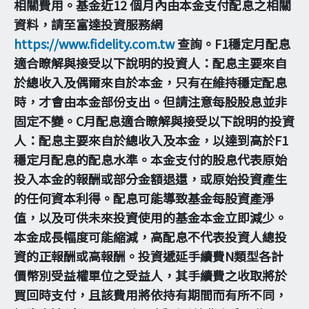
相關費用。基金近12 個月內由本金支付配息之相關
資料，請至富達投資服務網
https://www.fidelity.com.tw
查詢。F1穩定月配息
適合瞭解與接受以下說明的投資人：配息主要來自
於總收入及偶爾來自於本金，只有在維持穩定配息
時，才會由本金部份支出。但請注意每股股息並非
固定不變。C月配息適合瞭解與接受以下說明的投資
人：配息主要來自於總收入及本金，以達到高於F1
穩定月配息的配息水準。本金支付的股息代表原始
投入本金的報酬或部分金額退還，或原始投資產生
的任何資本利得。配息可能導致基金每股資產淨
值，以及可供未來投資使用的基金本金立即減少。
本金成長幅度可能縮減，高配息不代表投資人總投
資的正報酬或高報酬。投資遞延手續費N類型各計
價幣別受益權單位之受益人，其手續費之收取將於
買回時支付，且該費用將依持有期間而有所不同，