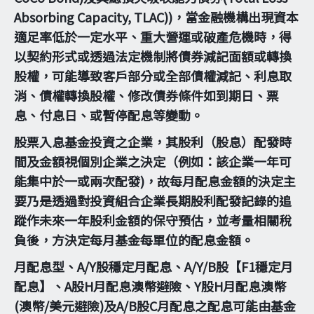
Absorbing Capacity, TLAC))，當金融機構出現資本
適足率低於一定水平、重大營運或破產危機時，得
以契約形式或透過法定機制將債券減記面額或轉換
股權，可能導致客戶部分或全部債權減記、利息取
消、債權轉換股權、修改債券條件如到期日、票
息、付息日、或暫停配息等變動。
股票入息基金投資之企業，其股利（股息）配發時
間及金額視個別企業之決定（例如：該企業一年可
能集中於一或兩次配發)，故每月配息金額的決定主
要乃是透過對投資組合企業長期股利配發記錄的追
蹤作未來一年股利金額的保守預估，並考量相關稅
負後，方決定每月基金每單位的配息金額。
月配息型、A/Y股穩定月配息、A/Y/B股【F1穩定月
配息】、A股H月配息澳幣避險、Y股H月配息澳幣
(澳幣/美元避險)及A/B股C月配息之配息可能由基金