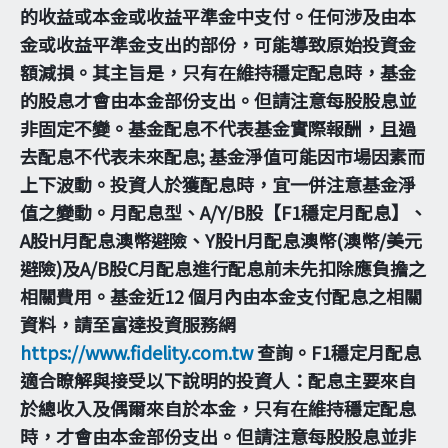
的收益或本金或收益平準金中支付。任何涉及由本
金或收益平準金支出的部份，可能導致原始投資金
額減損。其主旨是，只有在維持穩定配息時，基金
的股息才會由本金部份支出。但請注意每股股息並
非固定不變。基金配息不代表基金實際報酬，且過
去配息不代表未來配息; 基金淨值可能因市場因素而
上下波動。投資人於獲配息時，宜一併注意基金淨
值之變動。月配息型、A/Y/B股【F1穩定月配息】、
A股H月配息澳幣避險、Y股H月配息澳幣(澳幣/美元
避險)及A/B股C月配息進行配息前未先扣除應負擔之
相關費用。基金近12 個月內由本金支付配息之相關
資料，請至富達投資服務網
https://www.fidelity.com.tw
查詢。F1穩定月配息
適合瞭解與接受以下說明的投資人：配息主要來自
於總收入及偶爾來自於本金，只有在維持穩定配息
時，才會由本金部份支出。但請注意每股股息並非