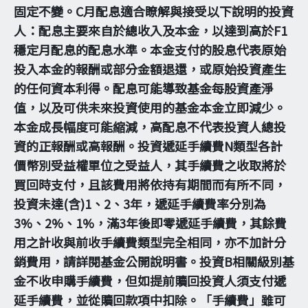
固定不變。C月配息適合瞭解與接受以下說明的投資
人：配息主要來自於總收入及本金，以達到高於F1
穩定月配息的配息水準。本金支付的股息代表原始
投入本金的報酬或部分金額退還，或原始投資產生
的任何資本利得。配息可能導致基金每股資產淨
值，以及可供未來投資使用的基金本金立即減少。
本金成長幅度可能縮減，高配息不代表投資人總投
資的正報酬或高報酬。投資遞延手續費N類型各計
價幣別受益權單位之受益人，其手續費之收取將於
買回時支付，且該費用將依持有期間而有所不同，
投資未達(含)1、2、3年，遞延手續費率分別為
3%、2%、1%，滿3年後即零遞延手續費，其餘費
用之計收與前收手續費類型完全相同，亦不加計分
銷費用，請詳閱基金公開說明書。投資B相關級別基
金不收申購手續費，但如提前贖回投資人須支付遞
延手續費，並從贖回款項中扣除。「手續費」雖可