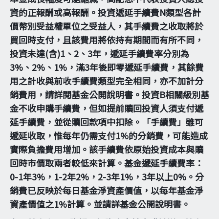
資的正報酬或高報酬。投資遞延手續費N類型各計
價幣別受益權單位之受益人，其手續費之收取將於
買回時支付，且該費用將依持有期間而有所不同，
投資未達(含)1、2、3年，遞延手續費率分別為
3%、2%、1%，滿3年後即零遞延手續費，其餘費
用之計收與前收手續費類型完全相同，亦不加計分
銷費用，請詳閱基金公開說明書。投資B相關級別基
金不收申購手續費，但如提前贖回投資人須支付遞
延手續費，並從贖回款項中扣除。「手續費」雖可
遞延收取，惟每年仍需支付1%的分銷費，可能造成
實際負擔費用增加。該手續費依原始投資成本與贖
回時市價取兩者較低來計算。基金遞延手續費率：
0-1年3%，1-2年2%，2-3年1%，3年以上0%。分
銷費已反映於每日基金淨資產價值，以每年基金淨
資產價值之1%計算。並請詳基金公開說明書。