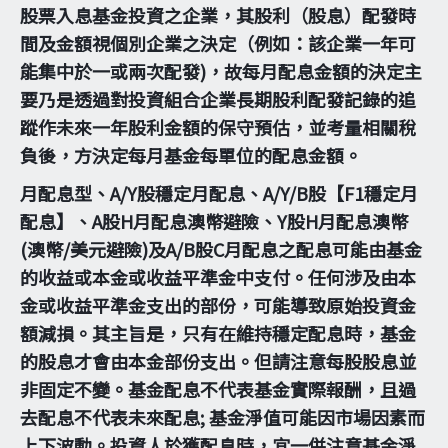
股票入息基金投資之企業，其股利（股息）配發時
間及金額視個別企業之決定（例如：該企業一年可
能集中於一或兩次配發)，故每月配息金額的決定主
要乃是透過對投資組合企業長期股利配發記錄的追
蹤作未來一年股利金額的保守預估，並考量相關稅
負後，方決定每月基金每單位的配息金額。
月配息型、A/Y股穩定月配息、A/Y/B股【F1穩定月
配息】、A股H月配息澳幣避險、Y股H月配息澳幣
(澳幣/美元避險)及A/B股C月配息之配息可能由基金
的收益或本金或收益平準金中支付。任何涉及由本
金或收益平準金支出的部份，可能導致原始投資金
額減損。其主旨是，只有在維持穩定配息時，基金
的股息才會由本金部份支出。但請注意每股股息並
非固定不變。基金配息不代表基金實際報酬，且過
去配息不代表未來配息; 基金淨值可能因市場因素而
上下波動。投資人於獲配息時，宜一併注意基金淨