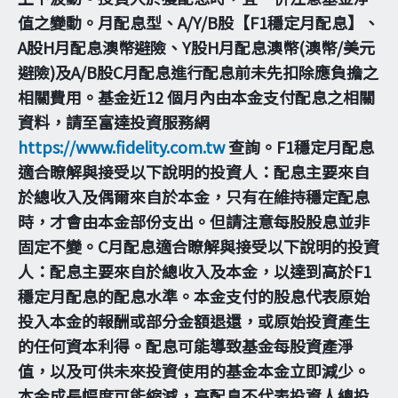
值之變動。月配息型、A/Y/B股【F1穩定月配息】、
A股H月配息澳幣避險、Y股H月配息澳幣(澳幣/美元
避險)及A/B股C月配息進行配息前未先扣除應負擔之
相關費用。基金近12 個月內由本金支付配息之相關
資料，請至富達投資服務網
https://www.fidelity.com.tw
查詢。F1穩定月配息
適合瞭解與接受以下說明的投資人：配息主要來自
於總收入及偶爾來自於本金，只有在維持穩定配息
時，才會由本金部份支出。但請注意每股股息並非
固定不變。C月配息適合瞭解與接受以下說明的投資
人：配息主要來自於總收入及本金，以達到高於F1
穩定月配息的配息水準。本金支付的股息代表原始
投入本金的報酬或部分金額退還，或原始投資產生
的任何資本利得。配息可能導致基金每股資產淨
值，以及可供未來投資使用的基金本金立即減少。
本金成長幅度可能縮減，高配息不代表投資人總投