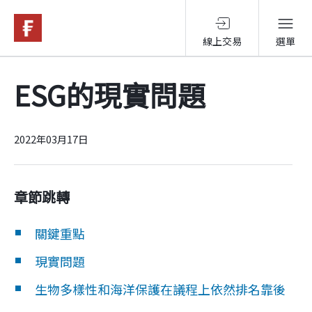
線上交易
選單
基金與配息
ESG的現實問題
永續投資
2022年03月17日
投資洞見
章節跳轉
投資解決方案
關鍵重點
現實問題
關於富達
生物多樣性和海洋保護在議程上依然排名靠後