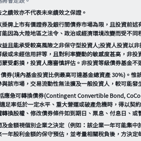
格將會走跌。
去之績效亦不代表未來績效之保證。
以掛牌上市有價證券及銀行間債券市場為限，且投資前述有
可能因為大陸地區之法令、政治或經濟環境改變而受不同
收益且能承受較高風險之非保守型投資人;投資人投資以非
等級或未經信用評等，且對利率變動的敏感度甚高，非投
而蒙受虧損，投資人應審慎評估。非投資等級債券基金不
4A 債券(境內基金投資比例最高可達基金總資產 30%)
參與該市場，交易流動性無法擴及一般投資人，較可能發
(Contingent Convertible Bond, CoCo 
當金融機構出現資本適足率低於一定水平、重大營運或破產危機時
權轉換股權、修改債券條件如到期日、票息、付息日、或
間及金額視個別企業之決定（例如：該企業一年可能集中於
來一年股利金額的保守預估，並考量相關稅負後，方決定