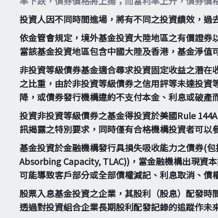
率下跌，債券價格將上揚；而當利率上升，債券價
投資人因不同時間進場，將有不同之投資績效，過
依金管會規定，境外基金投資大陸地區之有價證券
當該基金投資地區包含中國大陸及香港，基金淨值
非投資等級債券基金適合尋求投資固定收益之潛在
之比重，由於非投資等級債券之信用評等未達投資
降，或債券發行機構違約不支付本金、利息或破產
投資非投資等級債券之基金得投資於美國Rule 14
訊揭露之特別要求，同時僅有合格機構投資者可以
基金投資於金融機構發行具損失吸收能力之債券(包括應急可轉換債券
Absorbing Capacity, TLAC))，
可能導致客戶部分或全部債權減記、利息取消、債
股票入息基金投資之企業，其股利（股息）配發時
透過對投資組合企業長期股利配發記錄的追蹤作未