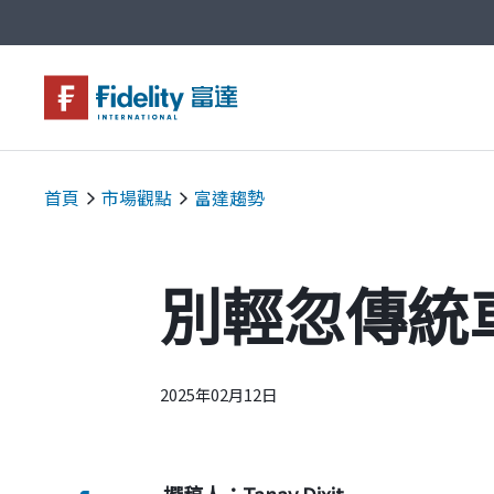
基金與配息
永續投資
投資洞見
投資解決方案
關於富達
企業永續
客戶服務
首頁
市場觀點
富達趨勢
別輕忽傳統
2025年02月12日