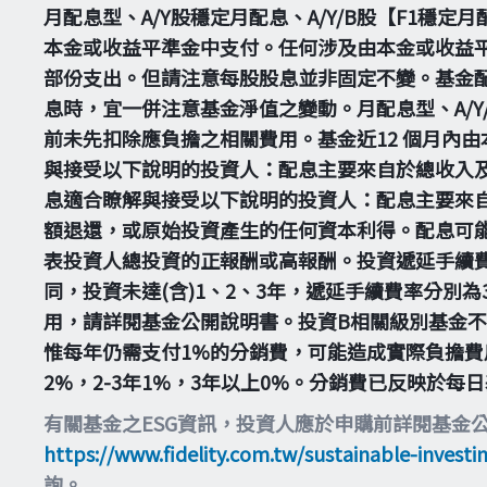
月配息型、A/Y股穩定月配息、A/Y/B股【F1穩
本金或收益平準金中支付。任何涉及由本金或收益
部份支出。但請注意每股股息並非固定不變。基金配
息時，宜一併注意基金淨值之變動。月配息型、A/Y/
前未先扣除應負擔之相關費用。基金近12 個月內
與接受以下說明的投資人：配息主要來自於總收入
息適合瞭解與接受以下說明的投資人：配息主要來
額退還，或原始投資產生的任何資本利得。配息可
表投資人總投資的正報酬或高報酬。投資遞延手續
同，投資未達(含)1、2、3年，遞延手續費率分別
用，請詳閱基金公開說明書。投資B相關級別基金
惟每年仍需支付1%的分銷費，可能造成實際負擔費
2%，2-3年1%，3年以上0%。分銷費已反映於
有關基金之ESG資訊，投資人應於申購前詳閱基金
https://www.fidelity.com.tw/sustainable-investi
詢。