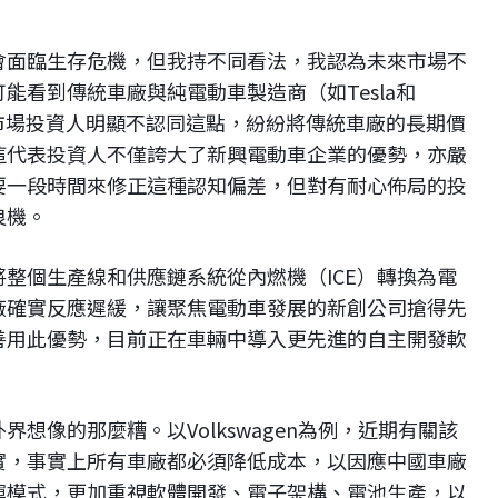
會面臨生存危機，但我持不同看法，我認為未來市場不
能看到傳統車廠與純電動車製造商（如Tesla和
市場投資人明顯不認同這點，紛紛將傳統車廠的長期價
這代表投資人不僅誇大了新興電動車企業的優勢，亦嚴
要一段時間來修正這種認知偏差，但對有耐心佈局的投
良機。
整個生產線和供應鏈系統從內燃機（ICE）轉換為電
廠確實反應遲緩，讓聚焦電動車發展的新創公司搶得先
善用此優勢，目前正在車輛中導入更先進的自主開發軟
想像的那麼糟。以Volkswagen為例，近期有關該
實，事實上所有車廠都必須降低成本，以因應中國車廠
運模式，更加重視軟體開發、電子架構、電池生產，以