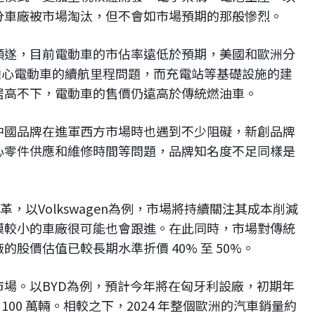
分車廠被市場淘汰，但不會如市場預期的那般慘烈。
順遂，目前電動車的市佔率遠低於預期，美國和歐洲分
依然擔心電動車的續航里程問題，而充電站等基礎設施的建
居高不下，電動車的售價仍遠高於傳統燃油車。
中國品牌在進軍西方市場時也遇到不少阻礙，新創品牌
心零件供應和維修時間等問題，品牌知名度不足同樣是
變革，以Volkswagen為例，市場將持續關注其成本削減
模較小的車廠很可能也會跟進。在此同時，市場對傳統
股價估值已較長期水準折價 40% 至 50%。
場。以BYD為例，預計今年將在匈牙利設廠，初期年
 100 萬輛。相較之下，2024 年整個歐洲的汽車銷量約