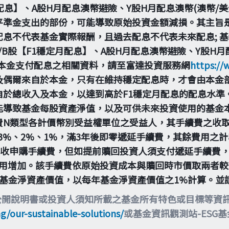
定月配息】、A股H月配息澳幣避險、Y股H月配息澳幣(澳幣/
平準金支出的部份，可能導致原始投資金額減損。其主旨
息不代表基金實際報酬，且過去配息不代表未來配息; 
B股【F1穩定月配息】、A股H月配息澳幣避險、Y股H月配
由本金支付配息之相關資料，請至富達投資服務網
https://
及偶爾來自於本金，只有在維持穩定配息時，才會由本金
自於總收入及本金，以達到高於F1穩定月配息的配息水準
能導致基金每股資產淨值，以及可供未來投資使用的基金
費N類型各計價幣別受益權單位之受益人，其手續費之收
為3%、2%、1%，滿3年後即零遞延手續費，其餘費用
不收申購手續費，但如提前贖回投資人須支付遞延手續費
用增加。該手續費依原始投資成本與贖回時市價取兩者較低來
每日基金淨資產價值，以每年基金淨資產價值之1%計算。
公開說明書或投資人須知所載之基金所有特色或目標等資
ng/our-sustainable-solutions/
或基金資訊觀測站-ESG