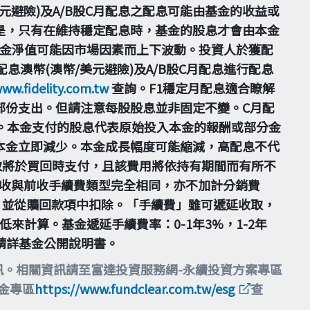
美元避險)及A/B股C月配息之配息可能由基金的收益或
是，只有在維持穩定配息時，基金的股息才會由本金
基金淨值可能因市場因素而上下波動。投資人於獲配
息澳幣(澳幣/美元避險)及A/B股C月配息進行配息
www.fidelity.com.tw
查詢。F1穩定月配息適合瞭解
部份支出。但請注意每股股息並非固定不變。C月配
。本金支付的股息代表原始投入本金的報酬或部分金
本金立即減少。本金成長幅度可能縮減，高配息不代
取將於買回時支付，且該費用將依持有期間而有所不
之計收與前收手續費類型完全相同，亦不加計分銷費
，並從贖回款項中扣除。「手續費」雖可遞延收取，
計算。基金遞延手續費率：0-1年3%，1-2年
並請詳基金公開說明書。
訊。相關資訊請至富達投資服務網-永續投資方案專區
基金專區
https://www.fundclear.com.tw/esg
查