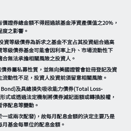
價證券總金額不得超過該基金淨資產價值之20%，
程度之影響。
投資等級債券為訴求之基金不宜占其投資組合過高
資等級債券基金可能會因利率上升、市場流動性下
適合無法承擔相關風險之投資人。
。惟該債券屬私募性質，並無向美國證管會註冊登記及資
生流動性不足，投資人投資前須留意相關風險。
Bond)及具總損失吸收能力債券(Total Loss-
，得以契約形式或透過法定機制將債券減記面額或轉換股權，
暫停配息等變動。
一或兩次配發)，故每月配息金額的決定主要乃是
每月基金每單位的配息金額。