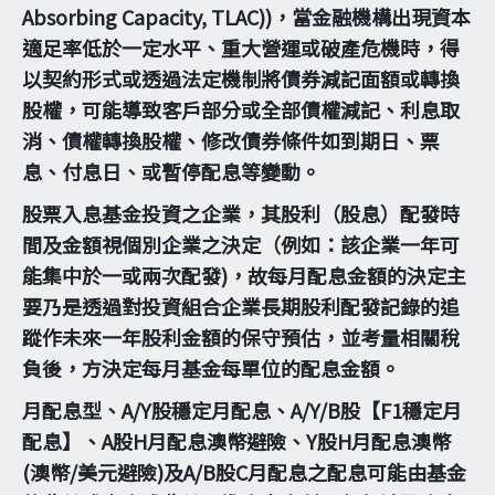
Absorbing Capacity, TLAC))，當金融機構出現資本
適足率低於一定水平、重大營運或破產危機時，得
以契約形式或透過法定機制將債券減記面額或轉換
股權，可能導致客戶部分或全部債權減記、利息取
消、債權轉換股權、修改債券條件如到期日、票
息、付息日、或暫停配息等變動。
股票入息基金投資之企業，其股利（股息）配發時
間及金額視個別企業之決定（例如：該企業一年可
能集中於一或兩次配發)，故每月配息金額的決定主
要乃是透過對投資組合企業長期股利配發記錄的追
蹤作未來一年股利金額的保守預估，並考量相關稅
負後，方決定每月基金每單位的配息金額。
月配息型、A/Y股穩定月配息、A/Y/B股【F1穩定月
配息】、A股H月配息澳幣避險、Y股H月配息澳幣
(澳幣/美元避險)及A/B股C月配息之配息可能由基金