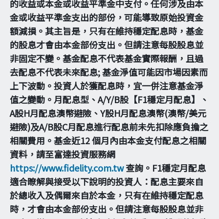
的收益或本金或收益平準金中支付。任何涉及由本
金或收益平準金支出的部份，可能導致原始投資金
額減損。其主旨是，只有在維持穩定配息時，基金
的股息才會由本金部份支出。但請注意每股股息並
非固定不變。基金配息不代表基金實際報酬，且過
去配息不代表未來配息; 基金淨值可能因市場因素而
上下波動。投資人於獲配息時，宜一併注意基金淨
值之變動。月配息型、A/Y/B股【F1穩定月配息】、
A股H月配息澳幣避險、Y股H月配息澳幣(澳幣/美元
避險)及A/B股C月配息進行配息前未先扣除應負擔之
相關費用。基金近12 個月內由本金支付配息之相關
資料，請至富達投資服務網
https://www.fidelity.com.tw
查詢。F1穩定月配息
適合瞭解與接受以下說明的投資人：配息主要來自
於總收入及偶爾來自於本金，只有在維持穩定配息
時，才會由本金部份支出。但請注意每股股息並非