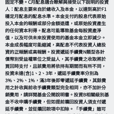
固定不變。C月配息適合瞭解與接受以下說明的投資
人：配息主要來自於總收入及本金，以達到高於F1
穩定月配息的配息水準。本金支付的股息代表原始
投入本金的報酬或部分金額退還，或原始投資產生
的任何資本利得。配息可能導致基金每股資產淨
值，以及可供未來投資使用的基金本金立即減少。
本金成長幅度可能縮減，高配息不代表投資人總投
資的正報酬或高報酬。投資遞延手續費N類型各計
價幣別受益權單位之受益人，其手續費之收取將於
買回時支付，且該費用將依持有期間而有所不同，
投資未達(含)1、2、3年，遞延手續費率分別為
3%、2%、1%，滿3年後即零遞延手續費，其餘費
用之計收與前收手續費類型完全相同，亦不加計分
銷費用，請詳閱基金公開說明書。投資B相關級別基
金不收申購手續費，但如提前贖回投資人須支付遞
延手續費，並從贖回款項中扣除。「手續費」雖可