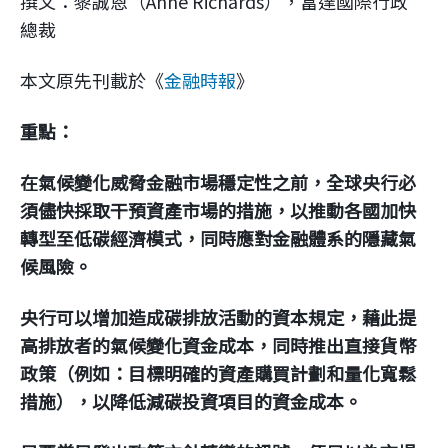
撰文：黎誠恩（Anne Richards），富達國際行政
企業永續
總裁
客戶服務
本文原先刊載於《
金融時報
》
重點：
在氣候變化威脅金融市場穩定性之前，全球央行必
線上交易
須儘快採取干預資產市場的措施，以推動各國加快
轉型至低碳經濟模式，同時應對金融體系的隱藏氣
候風險。
央行可以增加造成碳排放活動的資本規定，藉此提
高排放者的氣候變化資金成本，同時推出直接貨幣
政策（例如：目標明確的資產購買計劃和量化寬鬆
措施），以降低減碳投資項目的資金成本。