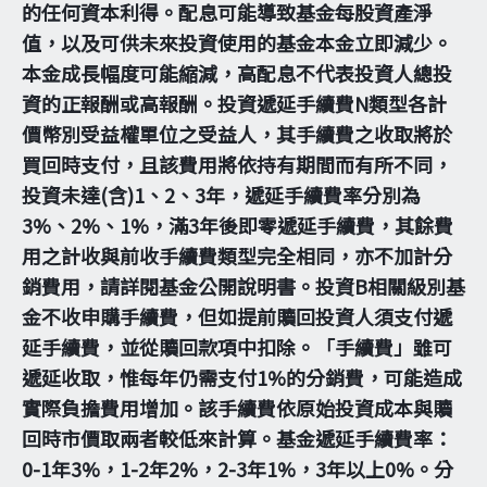
的任何資本利得。配息可能導致基金每股資產淨
值，以及可供未來投資使用的基金本金立即減少。
本金成長幅度可能縮減，高配息不代表投資人總投
資的正報酬或高報酬。投資遞延手續費N類型各計
價幣別受益權單位之受益人，其手續費之收取將於
買回時支付，且該費用將依持有期間而有所不同，
投資未達(含)1、2、3年，遞延手續費率分別為
3%、2%、1%，滿3年後即零遞延手續費，其餘費
用之計收與前收手續費類型完全相同，亦不加計分
銷費用，請詳閱基金公開說明書。投資B相關級別基
金不收申購手續費，但如提前贖回投資人須支付遞
延手續費，並從贖回款項中扣除。「手續費」雖可
遞延收取，惟每年仍需支付1%的分銷費，可能造成
實際負擔費用增加。該手續費依原始投資成本與贖
回時市價取兩者較低來計算。基金遞延手續費率：
0-1年3%，1-2年2%，2-3年1%，3年以上0%。分