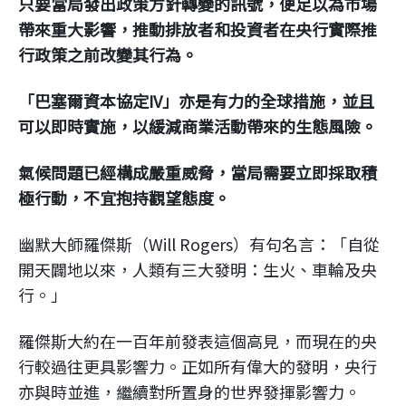
只要當局發出政策方針轉變的訊號，便足以為市場
帶來重大影響，推動排放者和投資者在央行實際推
行政策之前改變其行為。
「巴塞爾資本協定IV」亦是有力的全球措施，並且
可以即時實施，以緩減商業活動帶來的生態風險。
氣候問題已經構成嚴重威脅，當局需要立即採取積
極行動，不宜抱持觀望態度。
幽默大師羅傑斯（Will Rogers）有句名言：「自從
開天闢地以來，人類有三大發明：生火、車輪及央
行。」
羅傑斯大約在一百年前發表這個高見，而現在的央
行較過往更具影響力。正如所有偉大的發明，央行
亦與時並進，繼續對所置身的世界發揮影響力。