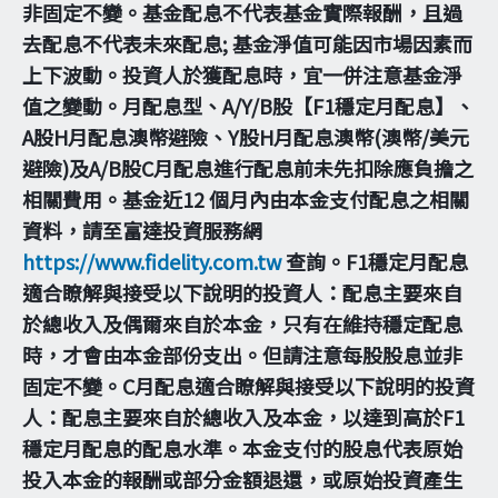
非固定不變。基金配息不代表基金實際報酬，且過
去配息不代表未來配息; 基金淨值可能因市場因素而
上下波動。投資人於獲配息時，宜一併注意基金淨
值之變動。月配息型、A/Y/B股【F1穩定月配息】、
A股H月配息澳幣避險、Y股H月配息澳幣(澳幣/美元
避險)及A/B股C月配息進行配息前未先扣除應負擔之
相關費用。基金近12 個月內由本金支付配息之相關
資料，請至富達投資服務網
https://www.fidelity.com.tw
查詢。F1穩定月配息
適合瞭解與接受以下說明的投資人：配息主要來自
於總收入及偶爾來自於本金，只有在維持穩定配息
時，才會由本金部份支出。但請注意每股股息並非
固定不變。C月配息適合瞭解與接受以下說明的投資
人：配息主要來自於總收入及本金，以達到高於F1
穩定月配息的配息水準。本金支付的股息代表原始
投入本金的報酬或部分金額退還，或原始投資產生