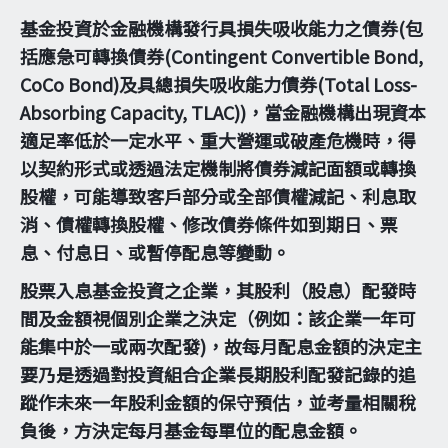
基金投資於金融機構發行具損失吸收能力之債券(包
括應急可轉換債券(Contingent Convertible Bond,
CoCo Bond)及具總損失吸收能力債券(Total Loss-
Absorbing Capacity, TLAC))，當金融機構出現資本
適足率低於一定水平、重大營運或破產危機時，得
以契約形式或透過法定機制將債券減記面額或轉換
股權，可能導致客戶部分或全部債權減記、利息取
消、債權轉換股權、修改債券條件如到期日、票
息、付息日、或暫停配息等變動。
股票入息基金投資之企業，其股利（股息）配發時
間及金額視個別企業之決定（例如：該企業一年可
能集中於一或兩次配發)，故每月配息金額的決定主
要乃是透過對投資組合企業長期股利配發記錄的追
蹤作未來一年股利金額的保守預估，並考量相關稅
負後，方決定每月基金每單位的配息金額。