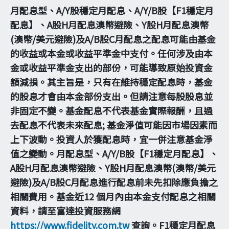
月配息型、A/Y股穩定月配息、A/Y/B股【F1穩定月
配息】、A股H月配息澳幣避險、Y股H月配息澳幣
(澳幣/美元避險)及A/B股C月配息之配息可能由基金
的收益或本金或收益平準金中支付。任何涉及由本
金或收益平準金支出的部份，可能導致原始投資金
額減損。其主旨是，只有在維持穩定配息時，基金
的股息才會由本金部份支出。但請注意每股股息並
非固定不變。基金配息不代表基金實際報酬，且過
去配息不代表未來配息; 基金淨值可能因市場因素而
上下波動。投資人於獲配息時，宜一併注意基金淨
值之變動。月配息型、A/Y/B股【F1穩定月配息】、
A股H月配息澳幣避險、Y股H月配息澳幣(澳幣/美元
避險)及A/B股C月配息進行配息前未先扣除應負擔之
相關費用。基金近12 個月內由本金支付配息之相關
資料，請至富達投資服務網
https://www.fidelity.com.tw
查詢。F1穩定月配息