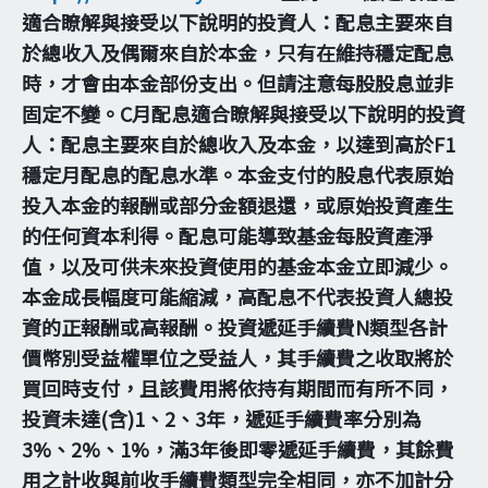
適合瞭解與接受以下說明的投資人：配息主要來自
於總收入及偶爾來自於本金，只有在維持穩定配息
時，才會由本金部份支出。但請注意每股股息並非
固定不變。C月配息適合瞭解與接受以下說明的投資
人：配息主要來自於總收入及本金，以達到高於F1
穩定月配息的配息水準。本金支付的股息代表原始
投入本金的報酬或部分金額退還，或原始投資產生
的任何資本利得。配息可能導致基金每股資產淨
值，以及可供未來投資使用的基金本金立即減少。
本金成長幅度可能縮減，高配息不代表投資人總投
資的正報酬或高報酬。投資遞延手續費N類型各計
價幣別受益權單位之受益人，其手續費之收取將於
買回時支付，且該費用將依持有期間而有所不同，
投資未達(含)1、2、3年，遞延手續費率分別為
3%、2%、1%，滿3年後即零遞延手續費，其餘費
用之計收與前收手續費類型完全相同，亦不加計分