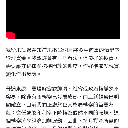
企業永續
客戶服務
我從未試過在知道未來12個月將發生何事的情況下
線上交易
管理資金。我或許會有一些看法，但良好的投資，
需要嚴守紀律並抱持開放的態度，作好準備就現實
變化作出反應。
普遍來說，要理解宏觀經濟、社會或政治轉變殊不
容易，除非有關轉變已發展成熟，而且新趨勢已明
顯確立。目前我們正處於巨大格局轉變的首要階
段：從低通膨和利率下降轉為截然不同的環境。這
個轉變將令經濟加劇波動，因此，持有資產所需的