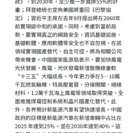
政》，到2030年，至少進一步減排55%的計
畫；拜登總統也宣佈美國將重回《巴黎協
定》；習近平主席在去年9月提出將在2060年
前實現碳中和的承諾。同時，考慮到當前局
勢，要實現真正的網路安全，資訊基礎設施、
基礎軟體、應用軟體等安全也不容忽視，在該
領域實現國產替代、自主可控，將為相關公司
帶來機會。中國國家能源局表示，要加快風電
光伏發展，風電、光伏發電新增裝機總量較
“十三五”大幅成長。今年更力爭在5—10萬
千瓦燃氣輪機，特高壓套管、分接開關、絕緣
材料，1.2萬千瓦海上風電等領域取得突破，全
面推進煤電控制系統和晶片國產化替代。此
外，各界預計新能源汽車有望快速增長。中國
政府的目標是新能源汽車在新增車輛中占比在
2025 年達到25%，並在2030年達到40%。這