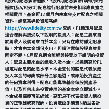
A股H月配息澳幣避險、Y股H月配息澳幣(澳幣/美元
避險)及A/B股C月配息進行配息前未先扣除應負擔之
相關費用。基金近12 個月內由本金支付配息之相關
資料，請至富達投資服務網
https://www.fidelity.com.tw
查詢。F1穩定月配息
適合瞭解與接受以下說明的投資人：配息主要來自
於總收入及偶爾來自於本金，只有在維持穩定配息
時，才會由本金部份支出。但請注意每股股息並非
固定不變。C月配息適合瞭解與接受以下說明的投資
人：配息主要來自於總收入及本金，以達到高於F1
穩定月配息的配息水準。本金支付的股息代表原始
投入本金的報酬或部分金額退還，或原始投資產生
的任何資本利得。配息可能導致基金每股資產淨
值，以及可供未來投資使用的基金本金立即減少。
本金成長幅度可能縮減，高配息不代表投資人總投
資的正報酬或高報酬。投資遞延手續費N類型各計