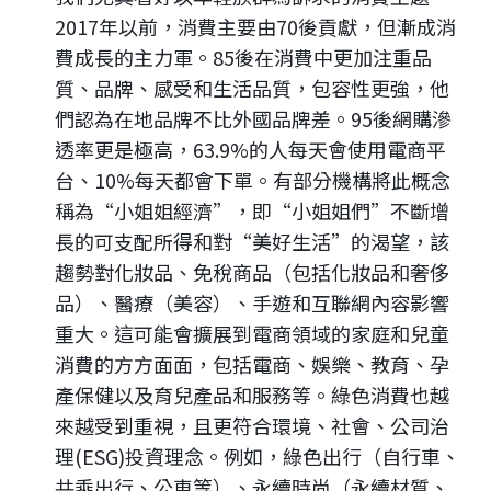
2017年以前，消費主要由70後貢獻，但漸成消
費成長的主力軍。85後在消費中更加注重品
質、品牌、感受和生活品質，包容性更強，他
們認為在地品牌不比外國品牌差。95後網購滲
透率更是極高，63.9%的人每天會使用電商平
台、10%每天都會下單。有部分機構將此概念
稱為“小姐姐經濟”，即“小姐姐們”不斷增
長的可支配所得和對“美好生活”的渴望，該
趨勢對化妝品、免稅商品（包括化妝品和奢侈
品）、醫療（美容）、手遊和互聯網內容影響
重大。這可能會擴展到電商領域的家庭和兒童
消費的方方面面，包括電商、娛樂、教育、孕
產保健以及育兒產品和服務等。綠色消費也越
來越受到重視，且更符合環境、社會、公司治
理(ESG)投資理念。例如，綠色出行（自行車、
共乘出行、公車等）、永續時尚（永續材質、