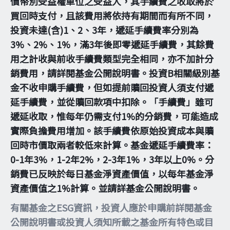
價幣別受益權單位之受益人，其手續費之收取將於
買回時支付，且該費用將依持有期間而有所不同，
投資未達(含)1、2、3年，遞延手續費率分別為
3%、2%、1%，滿3年後即零遞延手續費，其餘費
用之計收與前收手續費類型完全相同，亦不加計分
銷費用，請詳閱基金公開說明書。投資B相關級別基
金不收申購手續費，但如提前贖回投資人須支付遞
延手續費，並從贖回款項中扣除。「手續費」雖可
遞延收取，惟每年仍需支付1%的分銷費，可能造成
實際負擔費用增加。該手續費依原始投資成本與贖
回時市價取兩者較低來計算。基金遞延手續費率：
0-1年3%，1-2年2%，2-3年1%，3年以上0%。分
銷費已反映於每日基金淨資產價值，以每年基金淨
資產價值之1%計算。並請詳基金公開說明書。
有關基金之ESG資訊，投資人應於申購前詳閱基金
公開說明書或投資人須知所載之基金所有特色或目