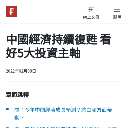
線上交易
選單
基金與配息
中國經濟持續復甦 看
好5大投資主軸
永續投資
投資洞見
2021年02月08日
投資解決方案
章節跳轉
問：今年中國經濟成長預測？將由哪方面帶
關於富達
動？