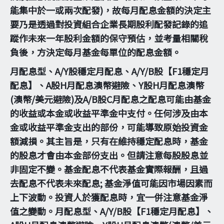
能集中於一或兩次配發)，故每月配息金額的決定主
要乃是透過對投資組合企業長期股利配發記錄的追
蹤作未來一年股利金額的保守預估，並考量相關稅
負後，方決定每月基金每單位的配息金額。
月配息型、A/Y股穩定月配息、A/Y/B股【F1穩定月
配息】、A股H月配息澳幣避險、Y股H月配息澳幣
(澳幣/美元避險)及A/B股C月配息之配息可能由基金
的收益或本金或收益平準金中支付。任何涉及由本
金或收益平準金支出的部份，可能導致原始投資金
額減損。其主旨是，只有在維持穩定配息時，基金
的股息才會由本金部份支出。但請注意每股股息並
非固定不變。基金配息不代表基金實際報酬，且過
去配息不代表未來配息; 基金淨值可能因市場因素而
上下波動。投資人於獲配息時，宜一併注意基金淨
值之變動。月配息型、A/Y/B股【F1穩定月配息】、