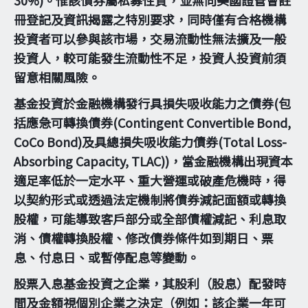
30%)。惟該債券屬私募性質，並無向美國證管會註
冊登記及資訊揭露之特別要求，同時僅有合格機構
投資者可以參與該市場，交易流動性無法擴及一般
投資人，較可能發生流動性不足，投資人投資前須
留意相關風險。
基金投資於金融機構發行具損失吸收能力之債券(包
括應急可轉換債券(Contingent Convertible Bond,
CoCo Bond)及具總損失吸收能力債券(Total Loss-
Absorbing Capacity, TLAC))，當金融機構出現資本
適足率低於一定水平、重大營運或破產危機時，得
以契約形式或透過法定機制將債券減記面額或轉換
股權，可能導致客戶部分或全部債權減記、利息取
消、債權轉換股權、修改債券條件如到期日、票
息、付息日、或暫停配息等變動。
股票入息基金投資之企業，其股利（股息）配發時
間及金額視個別企業之決定（例如：該企業一年可