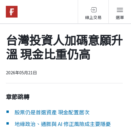
線上交易
選單
基金與配息
台灣投資人加碼意願升
溫 現金比重仍高
永續投資
投資洞見
2026年05月21日
投資解決方案
章節跳轉
股票仍是首選資產 現金配置居次
關於富達
地緣政治、通膨與 AI 修正風險成主要隱憂