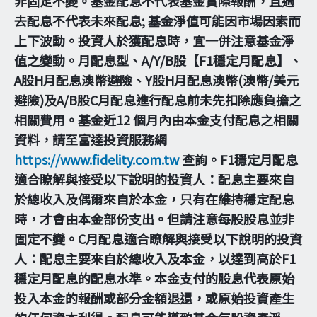
非固定不變。基金配息不代表基金實際報酬，且過
去配息不代表未來配息; 基金淨值可能因市場因素而
上下波動。投資人於獲配息時，宜一併注意基金淨
值之變動。月配息型、A/Y/B股【F1穩定月配息】、
A股H月配息澳幣避險、Y股H月配息澳幣(澳幣/美元
避險)及A/B股C月配息進行配息前未先扣除應負擔之
相關費用。基金近12 個月內由本金支付配息之相關
資料，請至富達投資服務網
https://www.fidelity.com.tw
查詢。F1穩定月配息
適合瞭解與接受以下說明的投資人：配息主要來自
於總收入及偶爾來自於本金，只有在維持穩定配息
時，才會由本金部份支出。但請注意每股股息並非
固定不變。C月配息適合瞭解與接受以下說明的投資
人：配息主要來自於總收入及本金，以達到高於F1
穩定月配息的配息水準。本金支付的股息代表原始
投入本金的報酬或部分金額退還，或原始投資產生