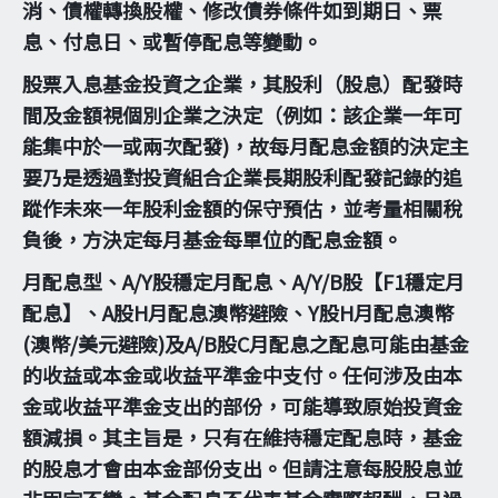
消、債權轉換股權、修改債券條件如到期日、票
息、付息日、或暫停配息等變動。
股票入息基金投資之企業，其股利（股息）配發時
間及金額視個別企業之決定（例如：該企業一年可
能集中於一或兩次配發)，故每月配息金額的決定主
要乃是透過對投資組合企業長期股利配發記錄的追
蹤作未來一年股利金額的保守預估，並考量相關稅
負後，方決定每月基金每單位的配息金額。
月配息型、A/Y股穩定月配息、A/Y/B股【F1穩定月
配息】、A股H月配息澳幣避險、Y股H月配息澳幣
(澳幣/美元避險)及A/B股C月配息之配息可能由基金
的收益或本金或收益平準金中支付。任何涉及由本
金或收益平準金支出的部份，可能導致原始投資金
額減損。其主旨是，只有在維持穩定配息時，基金
的股息才會由本金部份支出。但請注意每股股息並