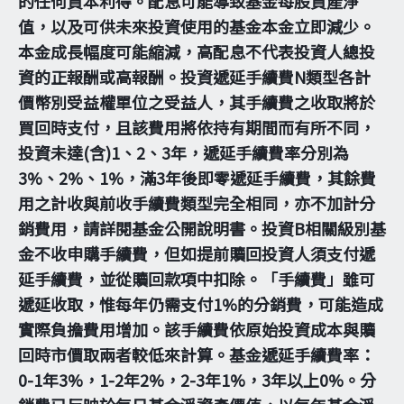
的任何資本利得。配息可能導致基金每股資產淨
值，以及可供未來投資使用的基金本金立即減少。
本金成長幅度可能縮減，高配息不代表投資人總投
資的正報酬或高報酬。投資遞延手續費N類型各計
價幣別受益權單位之受益人，其手續費之收取將於
買回時支付，且該費用將依持有期間而有所不同，
投資未達(含)1、2、3年，遞延手續費率分別為
3%、2%、1%，滿3年後即零遞延手續費，其餘費
用之計收與前收手續費類型完全相同，亦不加計分
銷費用，請詳閱基金公開說明書。投資B相關級別基
金不收申購手續費，但如提前贖回投資人須支付遞
延手續費，並從贖回款項中扣除。「手續費」雖可
遞延收取，惟每年仍需支付1%的分銷費，可能造成
實際負擔費用增加。該手續費依原始投資成本與贖
回時市價取兩者較低來計算。基金遞延手續費率：
0-1年3%，1-2年2%，2-3年1%，3年以上0%。分