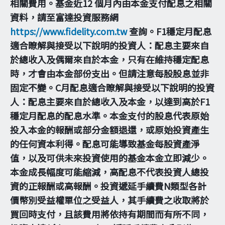
相關費用。基金近12 個月內由本金支付配息之相關
資料，請至富達投資服務網
https://www.fidelity.com.tw
查詢。F1穩定月配息
適合瞭解與接受以下說明的投資人：配息主要來自
於總收入及偶爾來自於本金，只有在維持穩定配息
時，才會由本金部份支出。但請注意每股股息並非
固定不變。C月配息適合瞭解與接受以下說明的投資
人：配息主要來自於總收入及本金，以達到高於F1
穩定月配息的配息水準。本金支付的股息代表原始
投入本金的報酬或部分金額退還，或原始投資產生
的任何資本利得。配息可能導致基金每股資產淨
值，以及可供未來投資使用的基金本金立即減少。
本金成長幅度可能縮減，高配息不代表投資人總投
資的正報酬或高報酬。投資遞延手續費N類型各計
價幣別受益權單位之受益人，其手續費之收取將於
買回時支付，且該費用將依持有期間而有所不同，