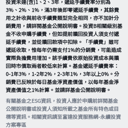
投資未達(含)1、2、3年，遞延手續費率分別為
3%、2%、1%，滿3年後即零遞延手續費，其餘費
用之計收與前收手續費類型完全相同，亦不加計分
銷費用，請詳閱基金公開說明書。投資B相關級別基
金不收申購手續費，但如提前贖回投資人須支付遞
延手續費，並從贖回款項中扣除。「手續費」雖可
遞延收取，惟每年仍需支付1%的分銷費，可能造成
實際負擔費用增加。該手續費依原始投資成本與贖
回時市價取兩者較低來計算。基金遞延手續費率：
0-1年3%，1-2年2%，2-3年1%，3年以上0%。分
銷費已反映於每日基金淨資產價值，以每年基金淨
資產價值之1%計算。並請詳基金公開說明書。
有關基金之ESG資訊，投資人應於申購前詳閱基金
公開說明書或投資人須知所載之基金所有特色或目
標等資訊。相關資訊請至富達投資服務網-永續投資
方案專區