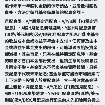
蹤作未來一年股利金額的保守預估，並考量相關稅
負後，方決定每月基金每單位的配息金額。
月配息型、A/Y股穩定月配息、A/Y/B股【F1穩定月
配息】、A股H月配息澳幣避險、Y股H月配息澳幣
(澳幣/美元避險)及A/B股C月配息之配息可能由基金
的收益或本金或收益平準金中支付。任何涉及由本
金或收益平準金支出的部份，可能導致原始投資金
額減損。其主旨是，只有在維持穩定配息時，基金
的股息才會由本金部份支出。但請注意每股股息並
非固定不變。基金配息不代表基金實際報酬，且過
去配息不代表未來配息; 基金淨值可能因市場因素而
上下波動。投資人於獲配息時，宜一併注意基金淨
值之變動。月配息型、A/Y/B股【F1穩定月配息】、
A股H月配息澳幣避險、Y股H月配息澳幣(澳幣/美元
避險)及A/B股C月配息進行配息前未先扣除應負擔之