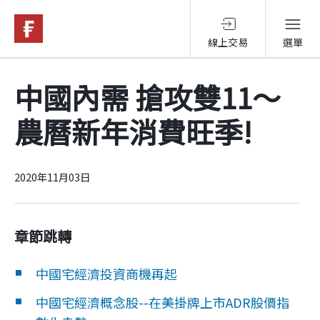
線上交易
選單
基金與配息
中國內需 搶攻雙11～
農曆新年消費旺季!
永續投資
投資洞見
2020年11月03日
投資解決方案
章節跳轉
中國宅經濟投資商機再起
關於富達
中國宅經濟概念股--在美掛牌上市ADR股價指