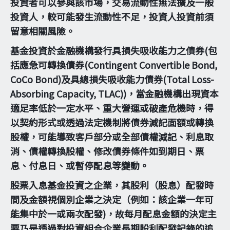
投資者可以參與該市場，交易流動性無法擴及一般
投資人，較可能發生流動性不足，投資人投資前須
留意相關風險。
基金投資於金融機構發行具損失吸收能力之債券(包
括應急可轉換債券(Contingent Convertible Bond,
CoCo Bond)及具總損失吸收能力債券(Total Loss-
Absorbing Capacity, TLAC))，當金融機構出現資本
適足率低於一定水平、重大營運或破產危機時，得
以契約形式或透過法定機制將債券減記面額或轉換
股權，可能導致客戶部分或全部債權減記、利息取
消、債權轉換股權、修改債券條件如到期日、票
息、付息日、或暫停配息等變動。
股票入息基金投資之企業，其股利（股息）配發時
間及金額視個別企業之決定（例如：該企業一年可
能集中於一或兩次配發)，故每月配息金額的決定主
要乃是透過對投資組合企業長期股利配發記錄的追