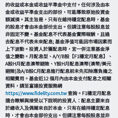
的收益或本金或收益平準金中支付。任何涉及由本
金或收益平準金支出的部份，可能導致原始投資金
額減損。其主旨是，只有在維持穩定配息時，基金
的股息才會由本金部份支出。但請注意每股股息並
非固定不變。基金配息不代表基金實際報酬，且過
去配息不代表未來配息; 基金淨值可能因市場因素而
上下波動。投資人於獲配息時，宜一併注意基金淨
值之變動。月配息型、A/Y/B股【F1穩定月配息】、
A股H月配息澳幣避險、Y股H月配息澳幣(澳幣/美元
避險)及A/B股C月配息進行配息前未先扣除應負擔之
相關費用。基金近12 個月內由本金支付配息之相關
資料，請至富達投資服務網
https://www.fidelity.com.tw
查詢。F1穩定月配息
適合瞭解與接受以下說明的投資人：配息主要來自
於總收入及偶爾來自於本金，只有在維持穩定配息
時，才會由本金部份支出。但請注意每股股息並非