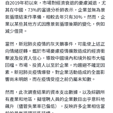
自2019年初以來，市場對經濟衰退的憂慮減退，尤
其在中國，73%的富達分析師表示，企業並無為景
氣循環結束作準備，相較去年只有30%。然而，企
業以某些其他方式因應景氣循環後期的變化，例如
減少借貸。
當然，新冠肺炎疫情的灰天鵝事件，可能使上述正
向情緒逆轉。鑑於市場憂慮疫情擴散造成的經濟衝
擊波及投資人信心，導致中國境內和境外股市大幅
回檔。市場、投資人以至於企業，均趨避不確定因
素。新冠肺炎疫情爆發，對企業活動造成的全面影
響尚未明朗，而在疫情受控之前仍屬未知數。
然而，此次調查結果的資本支出數據，以及綜觀所
有產業和地區，擬增聘人員的企業數目出乎意料地
飆升（儘管失業率已偏低），反映許多企業相信當