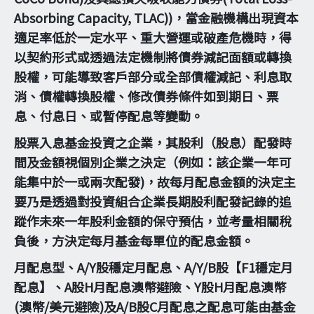
Absorbing Capacity, TLAC))，當金融機構出現資本
適足率低於一定水平、重大營運或破產危機時，得
以契約形式或透過法定機制將債券減記面額或轉換
股權，可能導致客戶部分或全部債權減記、利息取
消、債權轉換股權、修改債券條件如到期日、票
息、付息日、或暫停配息等變動。
股票入息基金投資之企業，其股利（股息）配發時
間及金額視個別企業之決定（例如：該企業一年可
能集中於一或兩次配發)，故每月配息金額的決定主
要乃是透過對投資組合企業長期股利配發記錄的追
蹤作未來一年股利金額的保守預估，並考量相關稅
負後，方決定每月基金每單位的配息金額。
月配息型、A/Y股穩定月配息、A/Y/B股【F1穩定月
配息】、A股H月配息澳幣避險、Y股H月配息澳幣
(澳幣/美元避險)及A/B股C月配息之配息可能由基金