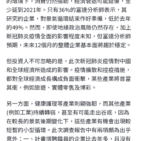
的環境下，消費仍然強韌，經濟衰退可能延後，至
少延到2021年。只有36%的富達分析師表示，其
研究的企業，對景氣循環結束作好準備，低於去年
的49%。然而，即使地緣政治風險仍然存在，加上
新冠肺炎疫情全面的影響程度未知，但富達分析師
預期，未來12個月的整體企業基本面將趨於穩定。
但投資人不可忽略的是，此次新冠肺炎疫情對中國
和全球經濟所造成的影響。疫情擴散和控疫措施，
都對全球經濟成長構成負面衝擊，某些產業將首當
其衝，例如旅遊、實體零售及博彩。
另一方面，健康護理等產業則顯強韌，而其他產業
(例如工業)持續轉弱，甚至有可能走出谷底，因為
在較長的景氣後期變化下，這些產業有機會出現較
短暫的小型循環。此次調查報告中有兩項頗為出乎
意外：一、計畫增聘職員的企業比去年多，且沒有