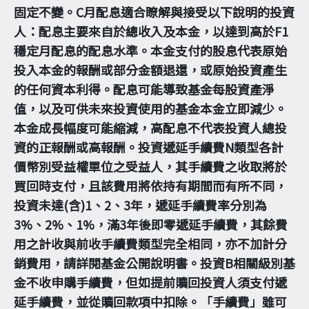
固定不變。C月配息適合瞭解與接受以下說明的投資
人：配息主要來自於總收入及本金，以達到高於F1
穩定月配息的配息水準。本金支付的股息代表原始
投入本金的報酬或部分金額退還，或原始投資產生
的任何資本利得。配息可能導致基金每股資產淨
值，以及可供未來投資使用的基金本金立即減少。
本金成長幅度可能縮減，高配息不代表投資人總投
資的正報酬或高報酬。投資遞延手續費N類型各計
價幣別受益權單位之受益人，其手續費之收取將於
買回時支付，且該費用將依持有期間而有所不同，
投資未達(含)1、2、3年，遞延手續費率分別為
3%、2%、1%，滿3年後即零遞延手續費，其餘費
用之計收與前收手續費類型完全相同，亦不加計分
銷費用，請詳閱基金公開說明書。投資B相關級別基
金不收申購手續費，但如提前贖回投資人須支付遞
延手續費，並從贖回款項中扣除。「手續費」雖可