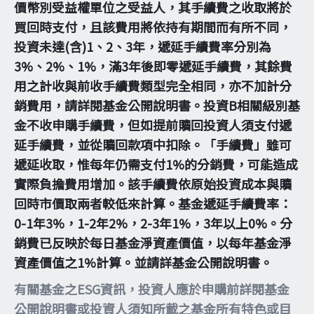
價幣別受益權單位之受益人，其手續費之收取將於
買回時支付，且該費用將依持有期間而有所不同，
投資未達(含)1、2、3年，遞延手續費率分別為
3%、2%、1%，滿3年後即零遞延手續費，其餘費
用之計收與前收手續費類型完全相同，亦不加計分
銷費用，請詳閱基金公開說明書。投資B相關級別基
金不收申購手續費，但如提前贖回投資人須支付遞
延手續費，並從贖回款項中扣除。「手續費」雖可
遞延收取，惟每年仍需支付1%的分銷費，可能造成
實際負擔費用增加。該手續費依原始投資成本與贖
回時市價取兩者較低來計算。基金遞延手續費率：
0-1年3%，1-2年2%，2-3年1%，3年以上0%。分
銷費已反映於每日基金淨資產價值，以每年基金淨
資產價值之1%計算。並請詳基金公開說明書。
有關基金之ESG資訊，投資人應於申購前詳閱基金
公開說明書或投資人須知所載之基金所有特色或目