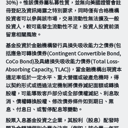
30%)。惟該債券屬私募性質，並無向美國證管會註
冊登記及資訊揭露之特別要求，同時僅有合格機構
投資者可以參與該市場，交易流動性無法擴及一般
投資人，較可能發生流動性不足，投資人投資前須
留意相關風險。
基金投資於金融機構發行具損失吸收能力之債券(包
括應急可轉換債券(Contingent Convertible Bond,
CoCo Bond)及具總損失吸收能力債券(Total Loss-
Absorbing Capacity, TLAC))，當金融機構出現資本
適足率低於一定水平、重大營運或破產危機時，得
以契約形式或透過法定機制將債券減記面額或轉換
股權，可能導致客戶部分或全部債權減記、利息取
消、債權轉換股權、修改債券條件如到期日、票
息、付息日、或暫停配息等變動。
股票入息基金投資之企業，其股利（股息）配發時
間及金額視個別企業之決定（例如：該企業一年可