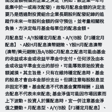
能集中於一或兩次配發)，故每月配息金額的決定主
要乃是透過對投資組合企業長期股利配發記錄的追
蹤作未來一年股利金額的保守預估，並考量相關稅
負後，方決定每月基金每單位的配息金額。
月配息型、A/Y股穩定月配息、A/Y/B股【F1穩定月
配息】、A股H月配息澳幣避險、Y股H月配息澳幣
(澳幣/美元避險)及A/B股C月配息之配息可能由基金
的收益或本金或收益平準金中支付。任何涉及由本
金或收益平準金支出的部份，可能導致原始投資金
額減損。其主旨是，只有在維持穩定配息時，基金
的股息才會由本金部份支出。但請注意每股股息並
非固定不變。基金配息不代表基金實際報酬，且過
去配息不代表未來配息; 基金淨值可能因市場因素而
上下波動。投資人於獲配息時，宜一併注意基金淨
值之變動。月配息型、A/Y/B股【F1穩定月配息】、