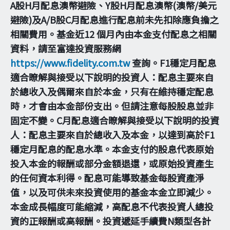
A股H月配息澳幣避險、Y股H月配息澳幣(澳幣/美元
避險)及A/B股C月配息進行配息前未先扣除應負擔之
相關費用。基金近12 個月內由本金支付配息之相關
資料，請至富達投資服務網
https://www.fidelity.com.tw
查詢。F1穩定月配息
適合瞭解與接受以下說明的投資人：配息主要來自
於總收入及偶爾來自於本金，只有在維持穩定配息
時，才會由本金部份支出。但請注意每股股息並非
固定不變。C月配息適合瞭解與接受以下說明的投資
人：配息主要來自於總收入及本金，以達到高於F1
穩定月配息的配息水準。本金支付的股息代表原始
投入本金的報酬或部分金額退還，或原始投資產生
的任何資本利得。配息可能導致基金每股資產淨
值，以及可供未來投資使用的基金本金立即減少。
本金成長幅度可能縮減，高配息不代表投資人總投
資的正報酬或高報酬。投資遞延手續費N類型各計