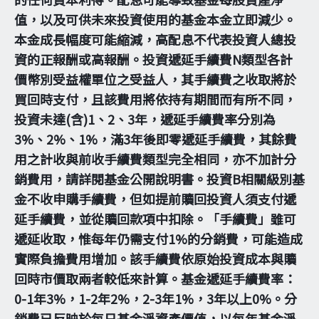
值，以及可供未來投資使用的基金本金立即減少。
本金成長幅度可能縮減，高配息不代表投資人總投
資的正報酬或高報酬。投資遞延手續費N類型各計
價幣別受益權單位之受益人，其手續費之收取將於
買回時支付，且該費用將依持有期間而有所不同，
投資未達(含)1、2、3年，遞延手續費率分別為
3%、2%、1%，滿3年後即零遞延手續費，其餘費
用之計收與前收手續費類型完全相同，亦不加計分
銷費用，請詳閱基金公開說明書。投資B相關級別基
金不收申購手續費，但如提前贖回投資人須支付遞
延手續費，並從贖回款項中扣除。「手續費」雖可
遞延收取，惟每年仍需支付1%的分銷費，可能造成
實際負擔費用增加。該手續費依原始投資成本與贖
回時市價取兩者較低來計算。基金遞延手續費率：
0-1年3%，1-2年2%，2-3年1%，3年以上0%。分
銷費已反映於每日基金淨資產價值，以每年基金淨