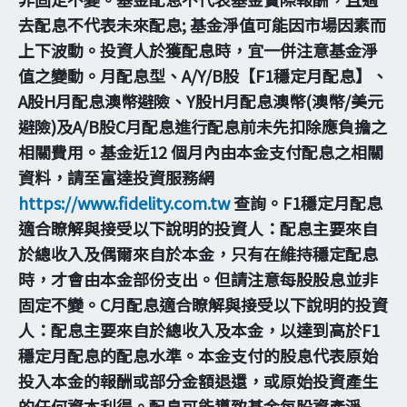
去配息不代表未來配息; 基金淨值可能因市場因素而
上下波動。投資人於獲配息時，宜一併注意基金淨
值之變動。月配息型、A/Y/B股【F1穩定月配息】、
A股H月配息澳幣避險、Y股H月配息澳幣(澳幣/美元
避險)及A/B股C月配息進行配息前未先扣除應負擔之
相關費用。基金近12 個月內由本金支付配息之相關
資料，請至富達投資服務網
https://www.fidelity.com.tw
查詢。F1穩定月配息
適合瞭解與接受以下說明的投資人：配息主要來自
於總收入及偶爾來自於本金，只有在維持穩定配息
時，才會由本金部份支出。但請注意每股股息並非
固定不變。C月配息適合瞭解與接受以下說明的投資
人：配息主要來自於總收入及本金，以達到高於F1
穩定月配息的配息水準。本金支付的股息代表原始
投入本金的報酬或部分金額退還，或原始投資產生
的任何資本利得。配息可能導致基金每股資產淨