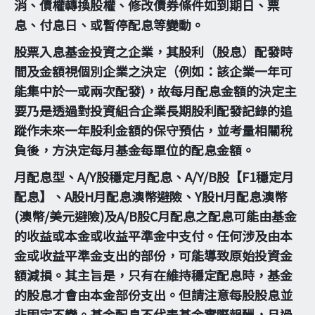
消、債權轉換股權、修改債券條件如到期日、票
息、付息日、或暫停配息等變動。
股票入息基金投資之企業，其股利（股息）配發時
間及金額視個別企業之決定（例如：該企業一年可
能集中於一或兩次配發)，故每月配息金額的決定主
要乃是透過對投資組合企業長期股利配發記錄的追
蹤作未來一年股利金額的保守預估，並考量相關稅
負後，方決定每月基金每單位的配息金額。
月配息型、A/Y股穩定月配息、A/Y/B股【F1穩定月
配息】、A股H月配息澳幣避險、Y股H月配息澳幣
(澳幣/美元避險)及A/B股C月配息之配息可能由基金
的收益或本金或收益平準金中支付。任何涉及由本
金或收益平準金支出的部份，可能導致原始投資金
額減損。其主旨是，只有在維持穩定配息時，基金
的股息才會由本金部份支出。但請注意每股股息並
非固定不變。基金配息不代表基金實際報酬，且過